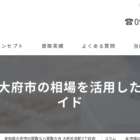
0
コンセプト
買取実績
よくある質問
当
金
大府市の相場を活用し
ブラ
イド
腕時
ジュ
遺品
愛知県大府市の買取なら買取大吉 大府共栄町3丁目店
コラム
金市場