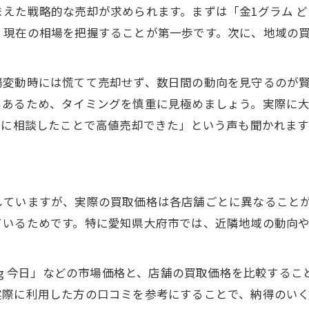
えた戦略的な売却が求められます。まずは「金1グラム どの
金市場トレンドと買取戦略の関係性を探る
、現在の相場を把握することが第一歩です。次に、地域の
金相場の今後を読む資産運用のポイント
買取と資産運用で意識すべき金相場の特徴
場変動時には慌てて売却せず、数日間の動向を見守るのが
金相場の変化を生かした資産価値の高め方
もあるため、タイミングを慎重に見極めましょう。実際に
高値を逃さない買取時期の見極め方に迫る
フに相談したことで高値売却できた」という声も聞かれます
金相場の高値を狙う買取タイミングの見分け方
金相場チャートで高値圏を見抜く実践法
う
買取時期の判断に役立つ金相場の指標とは
していますが、実際の買取価格は各店舗ごとに異なること
金相場のピーク期を活用した賢い買取方法
ているためです。特に愛知県大府市では、近隣地域の動向
金相場と連動する買取の最良タイミングを解説
1kg 今日」などの市場価格と、店舗の買取価格を比較する
実際に利用した方の口コミを参考にすることで、納得のい