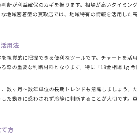
金相場を知って地元買取を有利に進める方法
の判断が利益確保のカギを握ります。相場が高いタイミン
うな地域密着型の買取店では、地域特有の情報を活用した
金相場チャートを活用した買取の基礎知識
大府市での金相場確認と買取の実践ポイント
買取に役立つ金相場の調べ方と注意点
ト活用法
金相場に強い買取店選びのコツとポイント
相場チャートで発見する賢い買取タイミング
移を視覚的に把握できる便利なツールです。チャートを活
際の重要な判断材料となります。特に「18金相場 1g 今
金相場チャート分析で買取時期を見極める方法
。
チャートから読む金相場と買取の最適タイミング
く、数ヶ月～数年単位の長期トレンドも意識しましょう。
金相場チャートで高値買取のチャンスを探る
うした動きに惑わされず冷静に判断することが大切です。
今日の金相場情報を生かした買取戦略
金相場チャートを活用する買取のメリットとは
金市場の最新トレンドを資産運用に活用
立て方
金相場の最新動向を資産運用に役立てるコツ