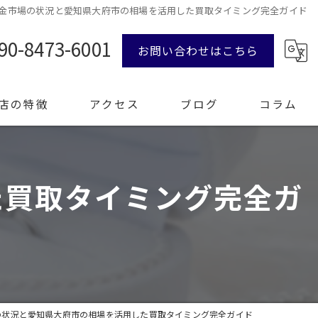
金市場の状況と愛知県大府市の相場を活用した買取タイミング完全ガイド
90-8473-6001
お問い合わせはこちら
店の特徴
アクセス
ブログ
コラム
た買取タイミング完全ガ
ンド品
計
エリー
整理
の状況と愛知県大府市の相場を活用した買取タイミング完全ガイド