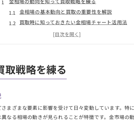
金相場の動向を知って買取戦略を練る
金相場の基本動向と買取の重要性を解説
買取時に知っておきたい金相場チャート活用法
金相場を踏まえた成功する買取戦略の立て方
金相場と買取店の動きを比較してみよう
資産運用の視点から見る金相場と買取の関係
市場状況から読む金相場の変動ポイント
買取戦略を練る
金相場の変動要因を市場状況から読み解く
買取に影響する金相場の動きとその背景とは
説
金相場チャートから見える変動パターンを分析
地政学リスクが金相場と買取に与える影響
どさまざまな要素に影響を受けて日々変動しています。特
市場状況で異なる金相場買取タイミングの特徴
は異なる相場の動きが見られることが特徴です。金市場の
愛知県大府市における金買取の基礎知識