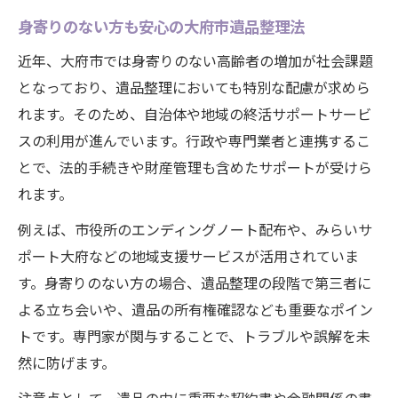
身寄りのない方も安心の大府市遺品整理法
大府市の遺品整理と買取サービスの違い
適切な遺品整理なら大府市で賢く進めよう
近年、大府市では身寄りのない高齢者の増加が社会課題
となっており、遺品整理においても特別な配慮が求めら
大府市の遺品整理で失敗しない準備とは
れます。そのため、自治体や地域の終活サポートサービ
遺品整理業者選びで押さえるべき基準
スの利用が進んでいます。行政や専門業者と連携するこ
遺品整理の相場と賢い進め方を比較
とで、法的手続きや財産管理も含めたサポートが受けら
口コミ活用で安心の遺品整理を実現する
れます。
適切な仕分けで買取の可能性も広げよう
例えば、市役所のエンディングノート配布や、みらいサ
エンディングノートと遺品整理手順の関係を探
ポート大府などの地域支援サービスが活用されていま
る
す。身寄りのない方の場合、遺品整理の段階で第三者に
エンディングノート記入が遺品整理を円滑
よる立ち会いや、遺品の所有権確認なども重要なポイン
化
トです。専門家が関与することで、トラブルや誤解を未
遺品整理とエンディングノート活用術
然に防げます。
家族以外の保管者選びと遺品整理の連携