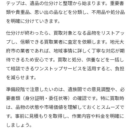
テップは、遺品の仕分けと整理から始まります。重要書
法
類や貴重品、思い出の品などを分類し、不用品や処分品
終活に役立つ大府市の遺品整理知識まとめ
を明確に分けていきます。
大府市の終活支援サービスと遺品整理
仕分けが終わったら、買取対象となる品物をリストアッ
エンディングノートと遺品整理手順の関係
プし、信頼できる買取業者に査定を依頼します。地元大
性
府市の業者であれば、地域事情に詳しく丁寧な対応が期
みらいサポート大府の活用で安心整理
待できるため安心です。買取と処分、供養などを一括し
終身サポートを含めた遺品整理のポイント
て相談できるワンストップサービスを活用すると、負担
遺品整理で家族の負担を軽減する考え方
を減らせます。
買取対応の遺品整理で心の負担を軽減する方法
準備段階で注意したいのは、遺族間での意見調整や、必
遺品整理に買取を取り入れるメリット
要書類（身分証明・委任状等）の確認です。特に買取時
大府市で買取対応遺品整理の手順解説
は、品物の状態や市場価値を理解しておくとスムーズで
心の負担を軽くする遺品整理の工夫
す。事前に見積もりを取得し、作業内容や料金を明確に
遺品整理の買取で安心サポートを受ける方
しましょう。
法