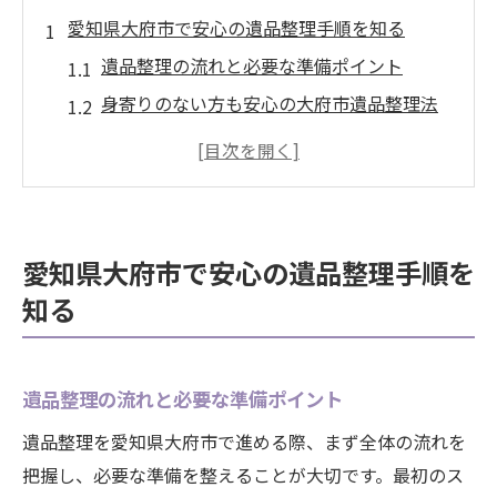
愛知県大府市で安心の遺品整理手順を知る
遺品整理の流れと必要な準備ポイント
身寄りのない方も安心の大府市遺品整理法
終活支援を活かした遺品整理の進め方
大府市で遺品整理を依頼する際の注意点
大府市終活サービスと遺品整理の連携活用
法
愛知県大府市で安心の遺品整理手順を
遺品整理と買取の流れを大府市で確認しよう
知る
遺品整理と買取の基本ステップを整理
大府市の買取サービス活用時のポイント
遺品整理の流れと必要な準備ポイント
遺品整理で高価買取を目指すための準備
大府市で買取査定を依頼する際の流れ
遺品整理を愛知県大府市で進める際、まず全体の流れを
把握し、必要な準備を整えることが大切です。最初のス
遺品整理と買取の同時進行で効率化する方