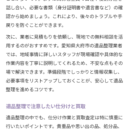
誰でもわかる遺品整理の全体像と準備方法
話し合い、必要な書類（身分証明書や遺言書など）の確
遺品整理の全体の流れをやさしく解説
認から始めましょう。これにより、後々のトラブルや手
遺品整理開始前に必要な準備リスト
戻りを防ぐことができます。
遺品整理で役立つスケジュール作成法
次に、業者に見積もりを依頼し、現地での無料相談を活
遺品整理の仕分けと分別のコツ紹介
用するのがおすすめです。愛知県大府市の遺品整理業者
遺品整理後の査定・買取の基本知識
では、地域事情に詳しいスタッフが現場確認や具体的な
スムーズな遺品整理を叶える実践的なコツ
作業内容を丁寧に説明してくれるため、不安な点もその
遺品整理の効率アップ術を徹底解説
場で解決できます。準備段階でしっかりと情報収集し、
必要事項をリストアップしておくことが、安心して遺品
遺品整理時の無駄を省く段取りの工夫
整理を進めるコツです。
遺品整理で家族の負担を減らす方法
プロに相談する遺品整理の進行手順
遺品整理で注意したい仕分けと買取
遺品整理で買取査定を活用するコツ
遺品整理の中でも、仕分け作業と買取査定は特に慎重に
行いたいポイントです。貴重品や思い出の品、処分品、