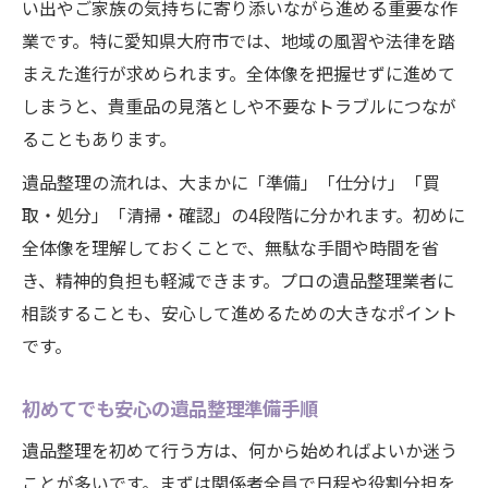
い出やご家族の気持ちに寄り添いながら進める重要な作
専門業者へ遺品整理を依頼する流れ
業です。特に愛知県大府市では、地域の風習や法律を踏
愛知県大府市ならではの遺品整理ポイント
まえた進行が求められます。全体像を把握せずに進めて
大府市の遺品整理事情と地域特性
しまうと、貴重品の見落としや不要なトラブルにつなが
遺品整理で活用できる地元サービス
ることもあります。
地域密着型遺品整理業者の選び方
遺品整理の流れは、大まかに「準備」「仕分け」「買
大府市で買取可能な遺品の特徴
取・処分」「清掃・確認」の4段階に分かれます。初めに
遺品整理時のご近所対応のポイント
全体像を理解しておくことで、無駄な手間や時間を省
買取対応の遺品整理で後悔しない進め方
き、精神的負担も軽減できます。プロの遺品整理業者に
遺品整理と買取サービスの違いとは
相談することも、安心して進めるための大きなポイント
です。
高価買取を目指す遺品整理のコツ
遺品整理で査定前に準備すべきこと
初めてでも安心の遺品整理準備手順
買取可能な遺品と不可な遺品の見極め
遺品整理を初めて行う方は、何から始めればよいか迷う
遺品整理の買取でトラブルを防ぐ方法
ことが多いです。まずは関係者全員で日程や役割分担を