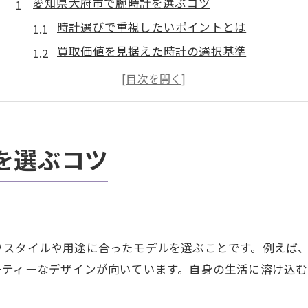
愛知県大府市で腕時計を選ぶコツ
時計選びで重視したいポイントとは
買取価値を見据えた時計の選択基準
信頼できる店舗で時計を選ぶ理由
時計のデザインと機能性を比較しよう
愛知県大府市で人気の時計傾向分析
メンズ時計を高く買取るポイント集
を選ぶコツ
時計の状態を買取査定で高める方法
正規品時計が高価買取につながる理由
買取時に重視される付属品や保証書
時計買取のプロが教える査定基準
フスタイルや用途に合ったモデルを選ぶことです。例えば
時計の保管とメンテナンスの重要性
ーティーなデザインが向いています。自身の生活に溶け込
時計購入なら愛知県大府市がおすすめな理由