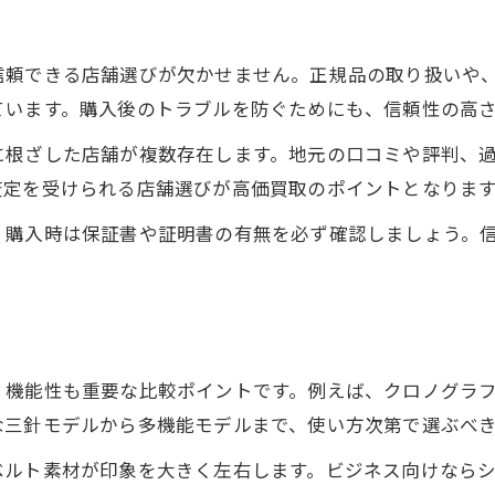
時計の資産価値を左右するポイント
時計の真贋判定と信頼できる証明書
信頼できる店舗選びが欠かせません。正規品の取り扱いや
買取時に査定が高くなる時計の特徴
ています。購入後のトラブルを防ぐためにも、信頼性の高
時計保管方法で将来の価値を守る秘訣
に根ざした店舗が複数存在します。地元の口コミや評判、
手放す前に知りたい時計高価買取の極意
査定を受けられる店舗選びが高価買取のポイントとなりま
時計を高く売るための事前準備とは
、購入時は保証書や証明書の有無を必ず確認しましょう。
時計査定前にチェックすべきポイント
高価買取につながる時計の売却タイミング
時計の買取交渉で損しないコツ
信頼できる買取業者の選び方を解説
、機能性も重要な比較ポイントです。例えば、クロノグラ
な三針モデルから多機能モデルまで、使い方次第で選ぶべ
ベルト素材が印象を大きく左右します。ビジネス向けなら