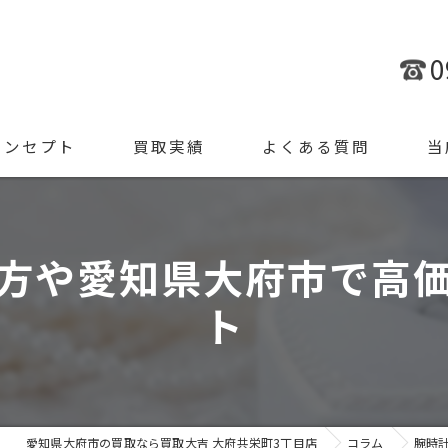
0
コンセプト
買取実績
よくある質問
当
金
方や愛知県大府市で高
ブラ
ト
腕時
ジュ
遺品
愛知県大府市の買取なら買取大吉 大府共栄町3丁目店
コラム
腕時