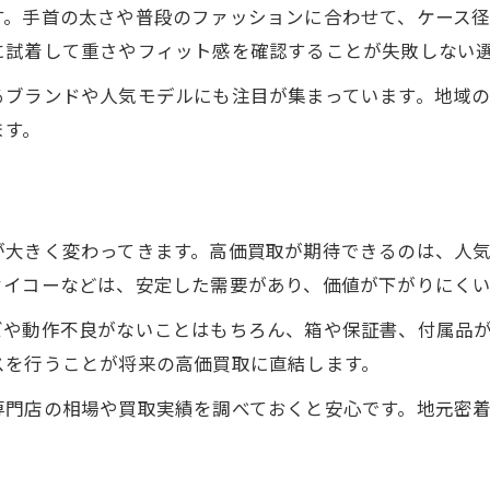
愛知県大府市は時計購入に最適な環境
す。手首の太さや普段のファッションに合わせて、ケース
に試着して重さやフィット感を確認することが失敗しない
時計専門スタッフのサポート体制とは
安心できる時計購入のアフターサービス
るブランドや人気モデルにも注目が集まっています。地域
時計店の豊富な品揃えとその魅力
ます。
地元で信頼される時計店の特徴紹介
理想の腕時計選びで後悔しない秘訣とは
時計選びで大切な価値観の見極め方
が大きく変わってきます。高価買取が期待できるのは、人
メンズ時計の人気モデルを押さえよう
セイコーなどは、安定した需要があり、価値が下がりにく
時計購入時の比較検討ポイントまとめ
ズや動作不良がないことはもちろん、箱や保証書、付属品
長く愛用できる時計選びの重要性
スを行うことが将来の高価買取に直結します。
時計のトレンドと個性のバランスコツ
専門店の相場や買取実績を調べておくと安心です。地元密
高級時計の価値を守るために必要な知識
高級時計の価値を保つメンテナンス法