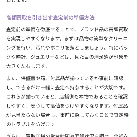
は
ブランド品買取で失敗しない秘訣とは
高額買取を引き出す査定前の準備方法
ブランド品買取でよくある失敗と対策法
査定前の準備を徹底することで、ブランド品の高額買取
買取査定時に確認すべきブランド品のポイ
を実現しやすくなります。まずは品物の簡単なクリーニ
ント
ングを行い、汚れやホコリを落としましょう。特にバッ
大府市でブランド品買取時の注意点まとめ
グや時計、ジュエリーなどは、見た目の清潔感が印象を
買取トラブルを防ぐためのブランド品選び
大きく左右します。
方
また、保証書や箱、付属品が揃っているか事前に確認
ブランド品買取時の安心できる確認事項
し、できるだけ一緒に査定へ持参することが大切です。
ブランド品を安心して現金化する方法
これらが揃っていると、店舗側も本物であることを確認
ブランド品を安全に現金化する流れと注意
しやすく、安心して高値をつけやすくなります。付属品
点
が見当たらない場合も、事前に探しておくことで査定時
信頼できるブランド品買取サービスの選び
のトラブルを防げます。
方
さらに、買取店舗の営業時間や混雑状況を調べ、余裕を