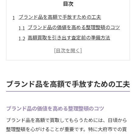
目次
ブランド品を高額で手放すための工夫
ブランド品の価値を高める整理整頓のコツ
高額買取を引き出す査定前の準備方法
ブランド品の保存状態が買取価格に与える
影響
買取で損しないためのブランド品の手入れ
法
ブランド品を高額で手放すための工夫
買取査定で重視されるブランド品のポイン
ト
愛知県大府市で賢くブランド品買取活用
ブランド品の価値を高める整理整頓のコツ
大府市でブランド品買取店を選ぶ基準とは
ブランド品を高額で買取してもらうためには、日頃から
ブランド品の高額査定を狙う店舗活用術
整理整頓を心がけることが重要です。特に大府市での買