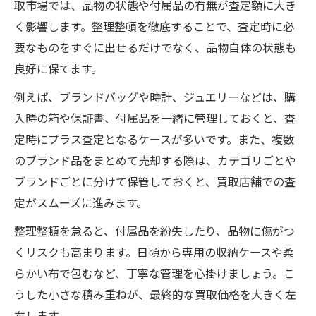
エコリング店舗や専門店での買取活用法
取市場では、品物の状態や付属品の有無が査定額に大き
く影響します。整理整頓を徹底することで、査定時に必
大府市で信頼できるブランド品買取の見極
要なものをすぐに出せるだけでなく、品物自体の状態も
め方
良好に保てます。
ブランド品買取の際に役立つ知識と豆知識
高額査定を引き出すブランド品のコツ
例えば、ブランドバッグや時計、ジュエリーなどは、購
入時の箱や保証書、付属品を一緒に管理しておくと、査
ブランド品査定アップに繋がるポイント整
定時にプラス査定となるケースが多いです。また、複数
理
のブランド品をまとめて売却する際は、カテゴリごとや
高額査定を叶えるブランド品のアピール方
ブランドごとに分けて保管しておくと、買取店舗での査
法
定がスムーズに進みます。
ブランド品の付属品や証明書が査定に与え
整理整頓を怠ると、付属品を紛失したり、品物に傷がつ
る影響
くリスクも高まります。日頃から専用の収納ケースや柔
ブランド品を高く売るためのタイミング選
らかい布で包むなど、丁寧な管理を心掛けましょう。こ
び
うした小さな積み重ねが、最終的な買取価格を大きく左
大府市ブランド品買取で重視される要素と
右します。