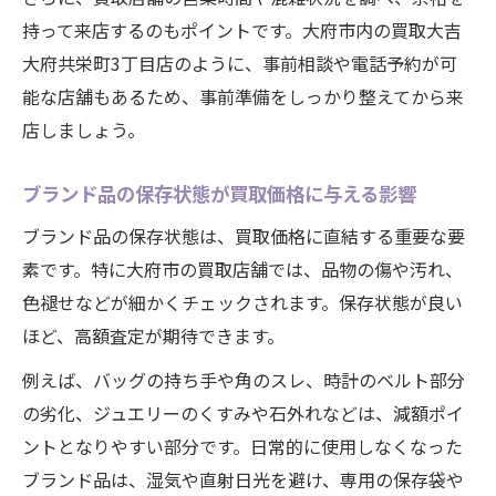
大府市でブランド品現金化のおすすめ方法
持って来店するのもポイントです。大府市内の買取大吉
ブランド品現金化で気をつけるべきポイン
大府共栄町3丁目店のように、事前相談や電話予約が可
ト
能な店舗もあるため、事前準備をしっかり整えてから来
店しましょう。
安心してブランド品を現金化するコツ
高評価を集める大府市の買取利用術
ブランド品の保存状態が買取価格に与える影響
大府市で評価されるブランド品買取の特徴
ブランド品の保存状態は、買取価格に直結する重要な要
口コミで人気のブランド品買取活用ポイン
素です。特に大府市の買取店舗では、品物の傷や汚れ、
ト
色褪せなどが細かくチェックされます。保存状態が良い
高評価のブランド品買取店舗を見極める方
ほど、高額査定が期待できます。
法
例えば、バッグの持ち手や角のスレ、時計のベルト部分
大府市でブランド品買取利用者の声を紹介
の劣化、ジュエリーのくすみや石外れなどは、減額ポイ
ブランド品買取サービスの満足度アップ術
ントとなりやすい部分です。日常的に使用しなくなった
ブランド品は、湿気や直射日光を避け、専用の保存袋や