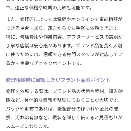
ブランド品修理で思い出を次世代へ継承
で、適正な価格や納期の比較も可能です。
修理費用や期間の不安を解消するポイント
また、修理店によっては電話やオンラインで事前相談が
ブランド品修理の費用相場と納期目安を解
できる場合もあり、遠方からでも手軽に依頼できます。
説
特に、修理費用や作業内容、アフターサービスの説明が
修理費用内訳と追加料金を確認するポイン
丁寧な店舗は安心感があります。ブランド品を長く大切
ト
に使うためには、信頼できる専門スタッフが対応してい
ブランド品修理期間短縮のための依頼方法
るかも重要なチェックポイントです。
修理費用を抑えるブランド品メンテナンス
術
修理相談時に確認したいブランド品のポイント
修理費用や期間の疑問を相談で解決しよう
修理を依頼する際は、ブランド品の状態や素材、購入時
ブランド品を納得価格で修理するコツを紹介
期など、具体的な情報を整理しておくことが大切です。
賢く選ぶブランド品修理の価格交渉術
バッグや財布であれば、縫製部分のほつれや金具の破
ブランド品修理費用を抑える依頼ポイント
損、汚れの有無など、現状を詳しく伝えると見積もりが
スムーズになります。
納得できるブランド品修理店の選び方