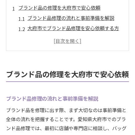
ブランド品の修理を大府市で安心依頼
ブランド品修理の流れと事前準備を解説
大府市でブランド品修理を安心依頼する方
法
修理相談時に確認したいブランド品のポイ
ント
ブランド品修理依頼で気をつけたい注意点
ブランド品の修理を大府市で安心依頼
信頼できるブランド品修理店選びの基準
愛知県大府市におけるブランド品修理事情
大府市ブランド品修理店の特徴を比較解説
ブランド品修理の流れと事前準備を解説
ブランド品修理で選ばれる大府市の理由
ブランド品を修理に出す際、まず大切なのは事前準備と
大府市のブランド品修理対応アイテム一覧
全体の流れを把握することです。愛知県大府市でのブラ
ンド品修理では、最初に店舗や専門店に相談し、バッグ
ブランド品修理の地域特有の傾向と選び方