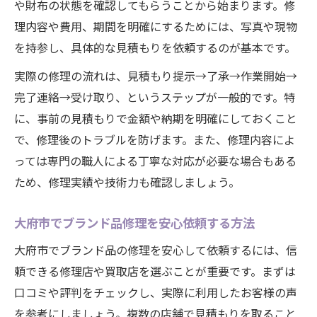
や財布の状態を確認してもらうことから始まります。修
修理サービスと買取を両立する活用術
理内容や費用、期間を明確にするためには、写真や現物
ブランド品修理を事前見積もりで賢く選ぶ方法
を持参し、具体的な見積もりを依頼するのが基本です。
事前見積もりでブランド品修理費用を把握
実際の修理の流れは、見積もり提示→了承→作業開始→
ブランド品修理の見積もり依頼時のコツ
完了連絡→受け取り、というステップが一般的です。特
画像添付見積もりサービスの活用ポイント
に、事前の見積もりで金額や納期を明確にしておくこと
ブランド品修理と買取の同時見積もり活用
で、修理後のトラブルを防げます。また、修理内容によ
修理内容ごとの費用相場と見積もり例
っては専門の職人による丁寧な対応が必要な場合もある
大切なブランドバッグが修理で蘇る理由とは
ため、修理実績や技術力も確認しましょう。
ブランド品修理で蘇るバッグの魅力と価値
大府市でブランド品修理を安心依頼する方法
ブランド品修理後に得られる満足感の理由
ブランドバッグ修理が長持ちの秘訣になる
大府市でブランド品の修理を安心して依頼するには、信
訳
頼できる修理店や買取店を選ぶことが重要です。まずは
口コミや評判をチェックし、実際に利用したお客様の声
修理技術でブランド品の資産価値を守る
を参考にしましょう。複数の店舗で見積もりを取ること