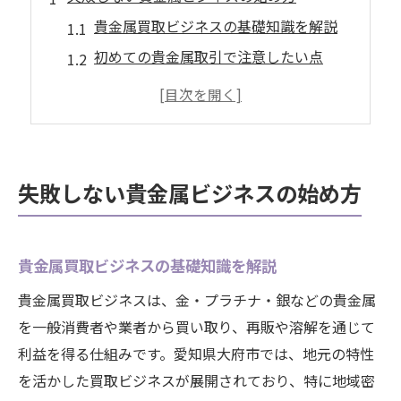
貴金属買取ビジネスの基礎知識を解説
初めての貴金属取引で注意したい点
貴金属買取を活用した安全な開始法
貴金属買取時のリスク管理のコツ
貴金属の仕入れ先を見極める判断軸
地元資源を活かした貴金属活用法
失敗しない貴金属ビジネスの始め方
貴金属と地元資源の組み合わせ事例
貴金属買取を活かした副業アイデア集
貴金属買取ビジネスの基礎知識を解説
地域資源連携で広がる貴金属ビジネス
貴金属買取ビジネスは、金・プラチナ・銀などの貴金属
地元特産品と貴金属買取の相乗効果
を一般消費者や業者から買い取り、再販や溶解を通じて
貴金属活用で地域経済を活性化する方法
利益を得る仕組みです。愛知県大府市では、地元の特性
貴金属で利益を上げるための秘訣とは
を活かした買取ビジネスが展開されており、特に地域密
高額査定を狙う貴金属買取のポイント