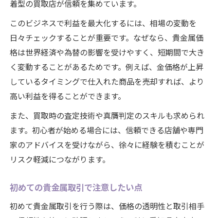
着型の買取店が信頼を集めています。
貴金属の相場を見極めて利益最大化
このビジネスで利益を最大化するには、相場の変動を
貴金属買取の交渉術を身につける
日々チェックすることが重要です。なぜなら、貴金属価
効率的な貴金属買取で収益アップ実現
格は世界経済や為替の影響を受けやすく、短期間で大き
貴金属買取を活かした利益確保のコツ
く変動することがあるためです。例えば、金価格が上昇
安定収益を狙う貴金属の賢い運用術
しているタイミングで仕入れた商品を売却すれば、より
貴金属買取を使った安定収益の秘策
高い利益を得ることができます。
市場変動でも安定する貴金属運用法
また、買取時の査定技術や真贋判定のスキルも求められ
買取サービスを活用した資金繰りテク
ます。初心者が始める場合には、信頼できる店舗や専門
賢く稼ぐための貴金属活用ポイント
家のアドバイスを受けながら、徐々に経験を積むことが
リスク軽減につながります。
貴金属の長期保有と買取の使い分け術
実践で役立つ貴金属買取活用ガイド
初めての貴金属取引で注意したい点
貴金属買取現場で実践したいポイント
初めて貴金属取引を行う際は、価格の透明性と取引相手
貴金属買取の流れを徹底解説します