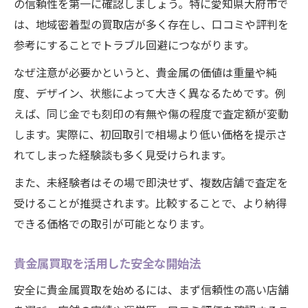
の信頼性を第一に確認しましょう。特に愛知県大府市で
実体験から学ぶ貴金属買取の注意点
は、地域密着型の買取店が多く存在し、口コミや評判を
貴金属買取の査定額を高める工夫とは
参考にすることでトラブル回避につながります。
貴金属買取サービス選びの着眼点
なぜ注意が必要かというと、貴金属の価値は重量や純
リスクを抑える貴金属取引のコツ解説
度、デザイン、状態によって大きく異なるためです。例
貴金属買取でリスクを最小に抑える方法
えば、同じ金でも刻印の有無や傷の程度で査定額が変動
貴金属取引時のトラブル対策ポイント
します。実際に、初回取引で相場より低い価格を提示さ
貴金属買取の安全な依頼方法を伝授
れてしまった経験談も多く見受けられます。
損をしない貴金属取引の判断基準
また、未経験者はその場で即決せず、複数店舗で査定を
貴金属買取で信用できる店舗の見分け方
受けることが推奨されます。比較することで、より納得
できる価格での取引が可能となります。
貴金属買取を活用した安全な開始法
安全に貴金属買取を始めるには、まず信頼性の高い店舗