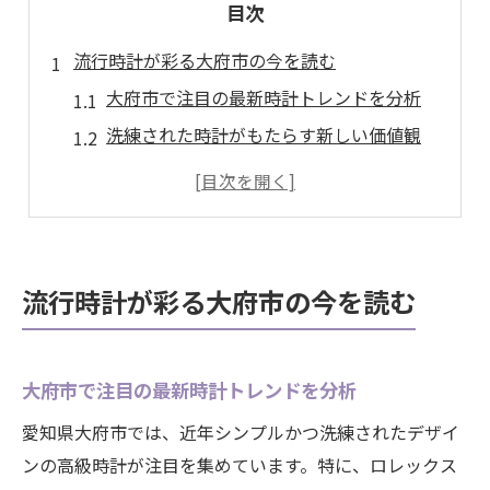
目次
流行時計が彩る大府市の今を読む
大府市で注目の最新時計トレンドを分析
洗練された時計がもたらす新しい価値観
時計選びで知っておくべき流行の傾向
時計トレンドが生活スタイルに与える影響
時計を通じた自己表現とその重要性
高級時計の買取を賢く進めるために
流行時計が彩る大府市の今を読む
時計の資産価値を見極める買取の基本
賢い時計買取のための準備ポイント
大府市で注目の最新時計トレンドを分析
高級時計を有利に手放すタイミングとは
愛知県大府市では、近年シンプルかつ洗練されたデザイ
時計買取で避けたいトラブルと対策
ンの高級時計が注目を集めています。特に、ロレックス
時計の買取価格をアップさせる工夫