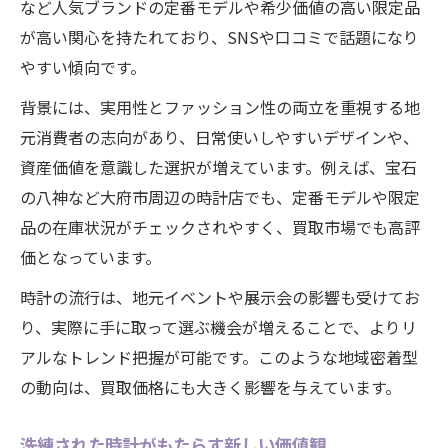
など人気ブランドの定番モデルや希少価値の高い限定品
大府市で注目を集める時計トレンド案内
が高い関心を持たれており、SNSや口コミで話題になり
大府市で流行中の時計デザインを紹介
やすい傾向です。
話題の時計ブランドが注目される理由
背景には、実用性とファッション性の両立を重視する地
地元で人気の時計モデルの特徴とは
元消費者の志向があり、日常使いしやすいデザインや、
時計選びに役立つ最新流行ポイント
資産価値を意識した選択が増えています。例えば、宝石
時計ファン必見のトレンド情報まとめ
の八神など大府市周辺の時計店でも、定番モデルや限定
買取を検討するなら知るべき時計選びの極意
品の在庫状況がチェックされやすく、買取市場でも高評
買取前に確認したい時計の選び方
価となっています。
時計の価値を左右する重要なポイント
時計の流行は、地元イベントや展示会の影響も受けてお
流行時計を高く売るための基礎知識
り、実際に手に取って選ぶ機会が増えることで、よりリ
時計買取で後悔しないための極意
アルなトレンド把握が可能です。このような地域密着型
の動向は、買取価格にも大きく影響を与えています。
時計を選ぶ際の査定基準を徹底解説
話題の時計トレンドと資産価値の考え方
洗練された時計がもたらす新しい価値観