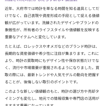
時計トレンドが資産価値に与える影響
近年、大府市では時計を単なる時間を知る道具としてだ
高級時計の価値を守るためのポイント
けでなく、自己表現や資産形成の手段として捉える価値
流行時計と資産運用の賢い関係性
観が広がっています。洗練されたデザインやブランドの
長く愛される時計の共通点とは何か
象徴性が、所有者のライフスタイルや価値観を反映する
時計の流行と市場価値の最新動向
重要なアイテムへと変化しています。
成功する買取のための時計査定ポイント
たとえば、ロレックスやオメガなどのブランド時計は、
時計査定で重視される主なポイント
長期的な資産価値や希少性に注目が集まります。これに
時計の状態が買取額に与える影響とは
より、時計の買取時にもデザイン性や保存状態だけでな
買取成功のために備えるべき知識
く、流行や市場需要が重視されるようになりました。買
取の際には、最新トレンドや人気モデルの動向を把握す
査定時に押さえるべき時計の特徴
ることが、後悔しない取引のポイントです。
時計の買取で信頼できる店舗選びの基準
このような新しい価値観のもと、時計の選び方や売却タ
イミングも変化し、地元での情報収集や専門店の活用が
ますます重要になっています。