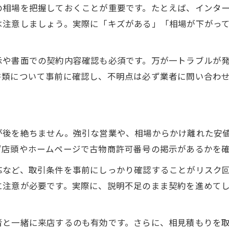
大府市で貴金属買取時の重要チェック事項
の相場を把握しておくことが重要です。たとえば、インタ
は注意しましょう。実際に「キズがある」「相場が下がっ
貴金属の売却前に知るべき注意ポイント
悪質業者と見抜く貴金属取引の実例紹介
地域密着型貴金属取引で気をつける点
示や書面での契約内容確認も必須です。万が一トラブルが
書類について事前に確認し、不明点は必ず業者に問い合わ
大府市の貴金属買取リスクを減らす方法
信頼できる買取業者の見抜き方ガイド
信頼できる貴金属買取業者選びの基準
安全な貴金属取引業者の特徴を知る
が後を絶ちません。強引な営業や、相場からかけ離れた安
ず店頭やホームページで古物商許可番号の掲示があるかを
口コミで判断する貴金属業者の信頼度
貴金属売却時に重視したい査定体制
応など、取引条件を事前にしっかり確認することがリスク
貴金属の無料査定で安心度を確認する
に注意が必要です。実際に、説明不足のまま契約を進めて
安心して手放せる貴金属の売却ステップ
貴金属売却の安心ステップと注意点
者と一緒に来店するのも有効です。さらに、相見積もりを