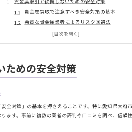
貴金属取引で後悔しないための安全対策
貴金属買取で注意すべき安全対策の基本
悪質な貴金属業者によるリスク回避法
貴金属取引時に必要な法的知識とは
被害防止に役立つ貴金属の管理ポイント
家族同席で守る貴金属取引の安心対策
強引な買取トラブルを防ぐ具体策とは
いための安全対策
貴金属取引で強引な営業を断るコツ
しつこい貴金属買取勧誘を防ぐ工夫
本
貴金属売却時のトラブル事例とその対策
貴金属の買取で被害を防ぐ相談先活用法
「安全対策」の基本を押さえることです。特に愛知県大府
法令遵守を確認する貴金属買取の重要性
なります。事前に複数の業者の評判や口コミを調べ、信頼
大府市で貴金属売却時に注意すべき点