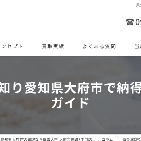
貴
0
コンセプト
買取実績
よくある質問
当
金
知り愛知県大府市で納
ブラ
ガイド
腕時
ジュ
遺品
愛知県大府市の買取なら買取大吉 大府共栄町3丁目店
コラム
貴金属取