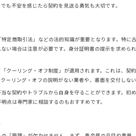
しでも不安を感じたら契約を見送る勇気も大切です。
貴金属買取の流れを事前に把握しよう
貴金属売却時の手続きと必要書類の確認
貴金属の状態を保つ売却前の準備方法
家族同席で進める貴金属売却の安心感
「特定商取引法」などの法的知識が重要となります。特に
査定前に知りたい貴金属の価値の見極め方
れない場合は注意が必要です。身分証明書の提示を求めら
貴金属の価値を正しく見極めるポイント
査定前に確認したい貴金属の特徴とは
て「クーリング・オフ制度」が適用されます。これは、契約
。クーリング・オフの説明がない業者や、書面を交付しな
貴金属の傷や変色が価値に与える影響
貴金属の種類ごとに異なる査定基準
不当な契約やトラブルから自身を守ることができます。初
貴金属査定で損しないための事前準備
不明点は専門家に相談するのもおすすめです。
ト
らの「管理」が欠かせません。まず、貴金属の品目や重量