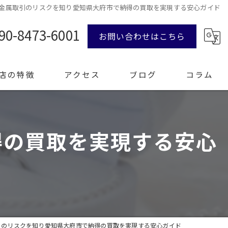
金属取引のリスクを知り愛知県大府市で納得の買取を実現する安心ガイド
90-8473-6001
お問い合わせはこちら
店の特徴
アクセス
ブログ
コラム
得の買取を実現する安心
ンド品
計
エリー
整理
引のリスクを知り愛知県大府市で納得の買取を実現する安心ガイド