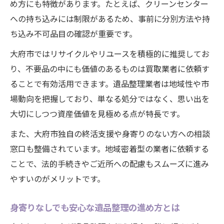
め方にも特徴があります。たとえば、クリーンセンター
身寄りのない方を支える遺品整理の活用法
への持ち込みには制限があるため、事前に分別方法や持
大府市の終活支援サービスと遺品整理の役
ち込み不可品目の確認が重要です。
割
身寄りなしの不安に強い遺品整理方法
大府市ではリサイクルやリユースを積極的に推奨してお
り、不要品の中にも価値のあるものは買取業者に依頼す
身寄りなしでも任せられる遺品整理の特徴
ることで有効活用できます。遺品整理業者は地域性や市
大府市で安心できる遺品整理業者の見極め
場動向を把握しており、単なる処分ではなく、思い出を
方
大切にしつつ資産価値を見極める点が特長です。
終活支援に役立つ遺品整理の仕組みを活用
また、大府市独自の終活支援や身寄りのない方への相談
買取サービスで身寄りなしの不安を軽減
窓口も整備されています。地域密着型の業者に依頼する
大府市独自の終活支援と遺品整理の強み
ことで、法的手続きやご近所への配慮もスムーズに進み
買取も活用した整理で心にゆとりを
やすいのがメリットです。
遺品整理と買取を両立した賢い整理法とは
買取サービスで不要品を有効活用する方法
身寄りなしでも安心な遺品整理の進め方とは
遺品整理の費用負担を買取で軽減するコツ