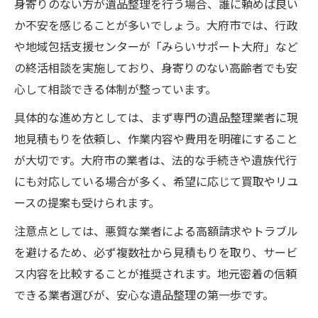
身寄りのない方が遺品整理を行う場合、誰に頼めば良い
買取対応の遺品整理業者選びのポイント
か不安を感じることが多いでしょう。大府市では、行政
終活支援につながる買取活用の具体例
や地域包括支援センターが「みらいサポート大府」など
の終活相談を実施しており、身寄りのない高齢者でも安
大府市ならではの遺品整理の特徴を解説
心して相談できる体制が整っています。
大府市特有の遺品整理ルールと注意点
遺品整理と地域支援制度の連携について
具体的な進め方としては、まず専門の遺品整理業者に現
地見積もりを依頼し、作業内容や費用を明確にすること
終活支援と遺品整理の地域密着型サービス
が大切です。大府市の業者は、法的な手続きや遺族代行
大府市で選ばれる遺品整理の理由を考察
にも対応している場合が多く、希望に応じて買取やリユ
クリーンセンター利用時の遺品整理注意点
ースの提案も受けられます。
不要品を有効活用する終活のコツ
注意点としては、悪質な業者による高額請求やトラブル
遺品整理で不要品を賢く活用する方法
を避けるため、必ず複数社から見積もりを取り、サービ
買取を活かした不要品整理の実践例
ス内容を比較することが推奨されます。地元密着の信頼
終活支援サービスと遺品整理の連携術
できる業者選びが、安心な遺品整理の第一歩です。
大府市で実現する不要品の有効活用法