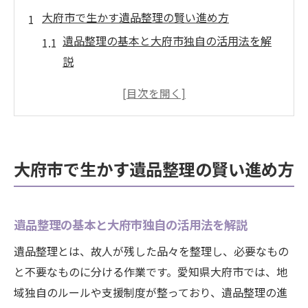
大府市で生かす遺品整理の賢い進め方
遺品整理の基本と大府市独自の活用法を解
説
身寄りなしでも安心な遺品整理の進め方と
は
遺品整理を活かした賢い終活支援のポイン
ト
大府市で生かす遺品整理の賢い進め方
買取を取り入れた遺品整理のコツと注意点
大府市で遺品整理を活用するメリットとは
終活支援へ役立つ遺品整理活用術
遺品整理の基本と大府市独自の活用法を解説
終活支援に最適な遺品整理の進め方を紹介
遺品整理とは、故人が残した品々を整理し、必要なもの
大府市の終活支援と遺品整理の密接な関係
と不要なものに分ける作業です。愛知県大府市では、地
遺品整理と買取を組み合わせた支援術とは
域独自のルールや支援制度が整っており、遺品整理の進