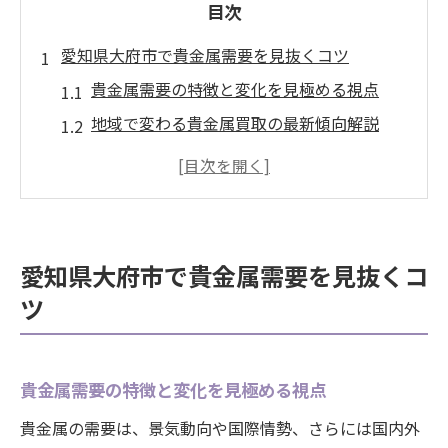
目次
愛知県大府市で貴金属需要を見抜くコツ
貴金属需要の特徴と変化を見極める視点
地域で変わる貴金属買取の最新傾向解説
大府市における貴金属需要の動向を探る
貴金属の需要予測で買取判断を磨く方法
市場動向を活かした貴金属売却ポイント
貴金属の相場推移から読み解く売却戦略
愛知県大府市で貴金属需要を見抜くコ
貴金属相場推移の基礎知識と分析ポイント
ツ
24金相場の動向で売却戦略を練るコツ
過去から現在までの貴金属価格変動とは
貴金属需要の特徴と変化を見極める視点
相場推移を活用した貴金属買取の判断基準
貴金属の需要は、景気動向や国際情勢、さらには国内外
今日の24金相場と売却タイミングの関係