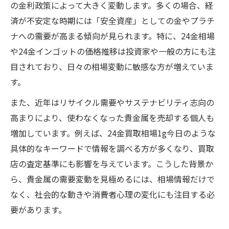
の金利政策によって大きく変動します。多くの場合、経
地域特性が生む貴金属買取の新常識
済が不安定な時期には「安全資産」としての金やプラチ
大府市特有の貴金属買取事情を徹底解説
ナへの需要が高まる傾向が見られます。特に、24金相場
地域差で変わる貴金属買取のメリットとは
や24金インゴットの価格推移は投資家や一般の方にも注
貴金属業界で注目の地域特性と需要動向
目されており、日々の相場変動に敏感な方が増えていま
地域独自の貴金属買取査定基準を知る
す。
買取に有利な地域特性の見抜き方と活用法
また、近年はリサイクル需要やサステナビリティ志向の
需要予測を活かす賢い売却タイミングとは
高まりにより、使わなくなった貴金属を売却する個人も
貴金属需要予測で最適な売却時期を探す
増加しています。例えば、24金買取相場1g今日のような
24金相場と需要予測の活用法を解説
具体的なキーワードで情報を調べる方が多くなり、買取
店の査定基準にも影響を与えています。こうした背景か
相場と需要の関係から売却の好機を判断
ら、貴金属の需要変動を見極めるには、相場情報だけで
需要予測を踏まえた貴金属買取のタイミン
なく、社会的な動きや消費者心理の変化にも注目する必
グ
要があります。
貴金属の今後を見据えた売却戦略の立て方