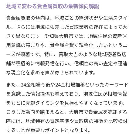
24金相場と貴金属市場動向を深掘り解説
地域で変わる貴金属買取の最新傾向解説
今注目の24金相場動向と価格変動要因
貴金属買取の傾向は、地域ごとの経済状況や生活スタイ
24金インゴットの市場評価ポイントとは
ル、さらには地域に根差した買取業者の存在によって大
貴金属市場全体の動きと24金相場の関係
きく異なります。愛知県大府市では、地域住民の資産運
24金買取相場の今日の流れを見極める方法
用意識の高まりや、貴金属を賢く現金化したいというニ
24金相場推移から読み解く今後の市場展望
ーズが顕著です。特に、買取大吉のような地域密着型店
舗が積極的に情報発信を行い、信頼性の高い査定や迅速
今後の貴金属需要に注目した比較ポイント
な現金化を求める声が寄せられています。
需要予測を踏まえた貴金属比較の視点
24金相場今後の見通しと比較材料
また、24金相場今後や24金相場推移といったキーワード
を意識した情報提供も増えており、地域住民が相場情報
貴金属の市場動向を比較する際の要点
をもとに売却タイミングを見極めやすくなっています。
相場と買取動向を比較して選ぶ判断基準
こうした動向を踏まえると、大府市で貴金属を売却する
24金相場を中心に貴金属の価値を比較
際には、地域特有の査定基準や買取店の特徴を比較検討
することが重要なポイントとなります。