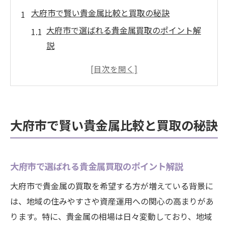
大府市で賢い貴金属比較と買取の秘訣
大府市で選ばれる貴金属買取のポイント解
説
貴金属比較で知る大府市の暮らしやすさ
貴金属を賢く比較するための着眼点とは
大府市の生活に役立つ貴金属買取の心得
貴金属買取で失敗しないための比較術
大府市で賢い貴金属比較と買取の秘訣
資産形成に役立つ貴金属の選び方
資産形成で注目される貴金属の特徴とは
大府市で選ばれる貴金属買取のポイント解説
貴金属選びがもたらす生活の安心感
将来のために考える賢い貴金属の選択法
大府市で貴金属の買取を希望する方が増えている背景に
は、地域の住みやすさや資産運用への関心の高まりがあ
大府市で資産に最適な貴金属の見極め方
ります。特に、貴金属の相場は日々変動しており、地域
貴金属比較が資産形成に与える影響と利点