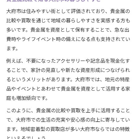
安心して任せられる貴金属買取のコツ
大府市は住みやすい街として評価されており、貴金属の
女性が知っておきたい貴金属売却の流れ
比較や買取を通じて地域の暮らしやすさを実感する方も
大府市で信頼できる貴金属買取先の探し方
多いです。貴金属を資産として保有することで、急な出
貴金属を安全に売却するための基礎知識
費時やライフイベント時の備えになる点も支持されてい
貴金属買取時のトラブル回避ポイント紹介
ます。
地域ならではの貴金属活用と買取知識
例えば、不要になったアクセサリーや記念品を現金化す
地域の特性を活かした貴金属活用法とは
ることで、家計の見直しや新たな資産形成につなげられ
大府市の暮らしに役立つ貴金属買取情報
るというメリットがあります。大府市では、地元の特産
貴金属と地域資産形成の関係性を解説
品やイベントとあわせて貴金属を資産として活用する家
庭も増加傾向です。
地域社会で高まる貴金属活用のメリット
暮らしを支える貴金属と地域文化の融合
このように、貴金属の比較や買取を上手に活用すること
で、大府市での生活の充実や安心感の向上に寄与してい
ます。地域密着型の買取店が多い大府市ならではの特徴
といえるでしょう。