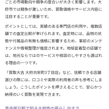
ごとの市場動向や競争の度合いが大きく影響します。大
暮らしを豊かにする貴金属の役割紹介
府市では競争が激しいため、買取価格やサービス内容に
貴金属が家庭にもたらす安心と価値
注目することが重要です。
日常生活で光る貴金属の活用アイデア
ポイントとしては、実績のある専門店の利用や、複数店
貴金属が地域の経済と暮らしに与える影響
舗での査定比較が挙げられます。査定時には、品物の状
暮らしの変化に合わせた貴金属選びのコツ
態や付属品の有無も価格に影響するため、事前のメンテ
貴金属比較を活かした賢い生活設計法
ナンスや情報整理が推奨されます。地域密着型の店舗で
比較から分かる賢い貴金属買取術
は、地元ならではのサービスや相談のしやすさも選ばれ
貴金属比較で高く売るためのテクニック
る理由の一つです。
買取時に確認したい貴金属の重要ポイント
「買取大吉 大府共栄町3丁目店」など、信頼できる店舗
貴金属を安心して手放すための比較方法
選びの際には、口コミや実際の利用者の声も参考にしま
大府市で得する貴金属買取の実践ガイド
しょう。こうしたポイントを押さえることで、安心かつ
納得のいく買取を実現できます。
貴金属買取で後悔しない選び方と注意点
大府市で安心して貴金属を売る方法
貴金属比較で知る大府市の暮らしやすさ