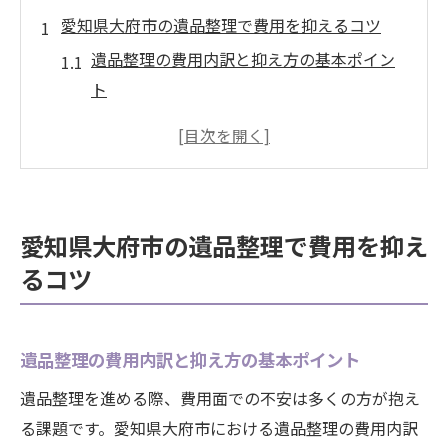
愛知県大府市の遺品整理で費用を抑えるコツ
遺品整理の費用内訳と抑え方の基本ポイン
ト
買取を活用した遺品整理費用削減の方法
効率的な遺品整理を進める業者選びのコツ
複数見積もりで適正な遺品整理費用を知る
遺品整理と併せて活用したい買取サービス
愛知県大府市の遺品整理で費用を抑え
遺品整理市場の最新動向と今後の予測
るコツ
遺品整理市場の現状と需要増加の背景
愛知県大府市における遺品整理市場の推移
遺品整理の費用内訳と抑え方の基本ポイント
少子高齢化が遺品整理市場に与える影響
今後注目される遺品整理と買取サービスの
遺品整理を進める際、費用面での不安は多くの方が抱え
傾向
る課題です。愛知県大府市における遺品整理の費用内訳