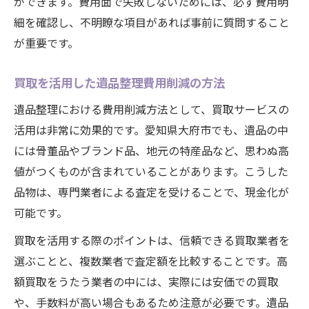
ができます。費用面で失敗しないためには、必ず費用明
効率的な片付けで精神的負担を軽減する方法
細を確認し、不明瞭な項目があれば事前に質問すること
遺品整理の計画立案で負担を減らす工夫
が重要です。
専門家に依頼することで得られる安心感
効率的な遺品整理で心の整理も進める方法
買取を活用した遺品整理費用削減の方法
遺品整理でストレスを感じない片付け術
遺品整理における費用削減方法として、買取サービスの
買取サービスが精神的負担軽減に役立つ理
活用は非常に効果的です。愛知県大府市でも、遺品の中
由
には骨董品やブランド品、地元の特産品など、思わぬ高
遺品整理業界の成長に注目する理由と将来性
値がつくものが含まれていることがあります。こうした
遺品整理業界が成長する社会的背景
品物は、専門業者による査定を受けることで、現金化が
今後期待される遺品整理サービスの発展
可能です。
遺品整理市場の拡大と新サービスの動向
買取を活用する際のポイントは、信頼できる買取業者を
業界成長で生まれる新たな事業機会とは
選ぶことと、複数業者で査定額を比較することです。高
額買取をうたう業者の中には、実際には安価での買取
将来性ある遺品整理分野への参入ポイント
や、手数料が高い場合もあるため注意が必要です。遺品