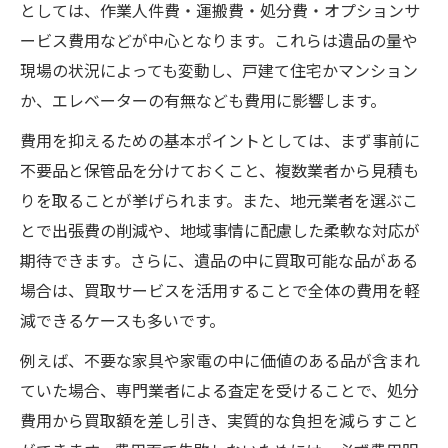
としては、作業人件費・運搬費・処分費・オプションサ
遺品整理業界の成長と新たな事業機会
ービス費用などが中心となります。これらは遺品の量や
思い出の品を生かす遺品整理と買取活用法
現場の状況によっても変動し、戸建て住宅かマンション
遺品整理で残すべき思い出の品の選び方
か、エレベーターの有無なども費用に影響します。
思い出の遺品を買取に活かすポイント
費用を抑えるための基本ポイントとしては、まず事前に
遺品整理で価値ある品を見極めるコツ
不要品と保管品を分けておくこと、複数業者から見積も
買取を通じて大切な遺品を次世代へつなぐ
りを取ることが挙げられます。また、地元業者を選ぶこ
遺品整理で心の整理を進めるための方法
とで出張費の削減や、地域事情に配慮した柔軟な対応が
地元特産品を含む大府市の遺品整理実践例
期待できます。さらに、遺品の中に買取可能な品がある
遺品整理で見つかる地元特産品の扱い方
場合は、買取サービスを活用することで全体の費用を軽
大府市ならではの特産品を買取に活用する
減できるケースも多いです。
遺品整理と特産品の価値を最大化する手法
例えば、不要な家具や家電の中に価値のある品が含まれ
実際の遺品整理で役立つ特産品の仕分け術
ていた場合、専門業者による査定を受けることで、処分
地元特産品を遺品整理で生かす方法とは
費用から買取額を差し引き、実質的な負担を減らすこと