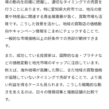
場の動向を的確に把握し、適切なタイミングでの売買を
地元の強みを生かした貴金属の買取活用法
行うことにあります。特に愛知県大府市では、地元の産
特産品との比較で見る貴金属資産価値の高
業や特産品に関連する貴金属需要が高く、買取市場も活
め方
発です。こうした背景を活かし、地域の買取店の価格動
向やキャンペーン情報をこまめにチェックすることで、
地域産業と連携した貴金属投資の新戦略
一般的な市場価格以上の好条件での売却が期待できま
地元情報を活用した貴金属投資成功の条件
す。
買取市場を通じた賢い貴金属運用法
また、成功している投資家は、国際的な金・プラチナな
買取市場の動向を掴む貴金属運用のコツ
どの価格変動と地元市場のギャップに注目しています。
賢い買取タイミングで貴金属価値を最大化
例えば、海外相場が高騰した際に、まだ地域の買取価格
買取利用で増やす貴金属資産形成の実践法
が追随していないタイミングで売却することで、より高
市場の変化に強い貴金属買取戦略の立て方
い利益を得るケースも見られます。こうした戦略的な動
貴金属買取を活かしたリスク分散投資術
きを支えるのは、日々の情報収集と複数店舗の比較で
大府市で見極める貴金属投資成功例
す。
大府市発の貴金属投資成功例と学び