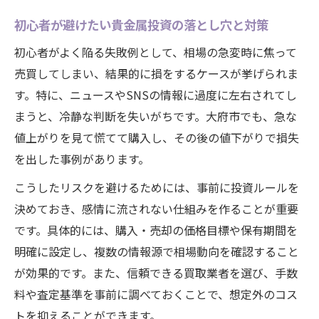
省エネ法の報告制度が貴金属価格に及ぼす
初心者が避けたい貴金属投資の落とし穴と対策
影響
初心者がよく陥る失敗例として、相場の急変時に焦って
現実的な買取活用で資産が伸びる理由
売買してしまい、結果的に損をするケースが挙げられま
買取活用で貴金属資産を賢く増やす方法
す。特に、ニュースやSNSの情報に過度に左右されてし
現実的な買取戦略で得られる貴金属投資効
まうと、冷静な判断を失いがちです。大府市でも、急な
果
値上がりを見て慌てて購入し、その後の値下がりで損失
を出した事例があります。
貴金属買取の具体事例に学ぶ資産拡大ポイ
ント
こうしたリスクを避けるためには、事前に投資ルールを
買取市場を味方につける貴金属運用術
決めておき、感情に流されない仕組みを作ることが重要
失敗を避ける貴金属買取の注意点と対策
です。具体的には、購入・売却の価格目標や保有期間を
明確に設定し、複数の情報源で相場動向を確認すること
が効果的です。また、信頼できる買取業者を選び、手数
料や査定基準を事前に調べておくことで、想定外のコス
トを抑えることができます。