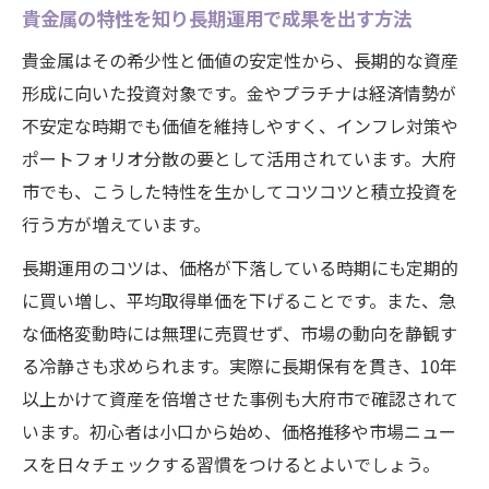
貴金属の特性を知り長期運用で成果を出す方法
地元で注目された貴金属買取活用事例
貴金属と特産品の資産形成における共通点
貴金属はその希少性と価値の安定性から、長期的な資産
形成に向いた投資対象です。金やプラチナは経済情勢が
大府市投資家の貴金属運用成功パターン
不安定な時期でも価値を維持しやすく、インフレ対策や
貴金属買取で資産拡大した現実的な事例紹
ポートフォリオ分散の要として活用されています。大府
介
市でも、こうした特性を生かしてコツコツと積立投資を
省エネ法の動向が貴金属投資に与える影響
行う方が増えています。
省エネ法の中長期計画が貴金属投資に与え
長期運用のコツは、価格が下落している時期にも定期的
る意味
に買い増し、平均取得単価を下げることです。また、急
省エネ法の最新動向と貴金属市場の変化を
な価格変動時には無理に売買せず、市場の動向を静観す
分析
る冷静さも求められます。実際に長期保有を貫き、10年
中長期計画書作成が貴金属投資判断に役立
以上かけて資産を倍増させた事例も大府市で確認されて
つ理由
います。初心者は小口から始め、価格推移や市場ニュー
非化石エネルギー政策と貴金属投資の関係
スを日々チェックする習慣をつけるとよいでしょう。
性