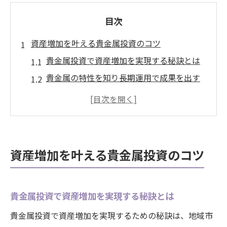
目次
資産増加を叶える貴金属投資のコツ
貴金属投資で資産増加を実現する秘訣とは
貴金属の特性を知り長期運用で成果を出す
方法
初心者が避けたい貴金属投資の落とし穴と
対策
買取を活用した貴金属投資の資産増加術
資産増加を叶える貴金属投資のコツ
貴金属投資で安定利益を得るための運用ポ
イント
地域特性を生かした貴金属活用術
貴金属投資で資産増加を実現する秘訣とは
大府市の地域特性が貴金属投資に活きる理
貴金属投資で資産増加を実現するための秘訣は、地域市
由