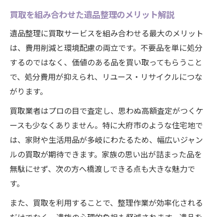
方
買取を組み合わせた遺品整理のメリット解説
手間も費用も賢く抑える整理法が知りたい方へ
遺品整理に買取サービスを組み合わせる最大のメリット
遺品整理の手間を減らすための賢い準備方
は、費用削減と環境配慮の両立です。不要品を単に処分
法
するのではなく、価値のある品を買い取ってもらうこと
費用を抑える遺品整理と買取のポイント
で、処分費用が抑えられ、リユース・リサイクルにつな
遺品整理で後悔しないための整理法と買取
がります。
術
買取業者はプロの目で査定し、思わぬ高額査定がつくケ
効率的な遺品整理を叶える買取活用の実例
ースも少なくありません。特に大府市のような住宅地で
遺品整理の負担軽減に役立つ整理と買取の
は、家財や生活用品が多岐にわたるため、幅広いジャン
流れ
ルの買取が期待できます。家族の思い出が詰まった品を
想いと価値をつなぐ大府市の遺品整理アイデア
無駄にせず、次の方へ橋渡しできる点も大きな魅力で
遺品整理で想いを残し価値を活かす買取活
す。
用
また、買取を利用することで、整理作業が効率化される
大府市流の遺品整理と買取で心も満たす片