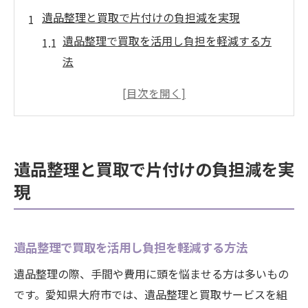
遺品整理と買取で片付けの負担減を実現
遺品整理で買取を活用し負担を軽減する方
法
買取を組み合わせた遺品整理のメリット解
説
遺品整理と買取で効率的な片付けを実現す
るコツ
遺品整理と買取で片付けの負担減を実
遺品整理時の買取活用で費用を抑えるポイ
現
ント
遺品整理と買取で家族の負担を減らす実践
例
遺品整理で買取を活用し負担を軽減する方法
大府市で効率よく遺品整理を進めるコツ
遺品整理の際、手間や費用に頭を悩ませる方は多いもの
遺品整理を効率化する大府市での具体的な
です。愛知県大府市では、遺品整理と買取サービスを組
手順