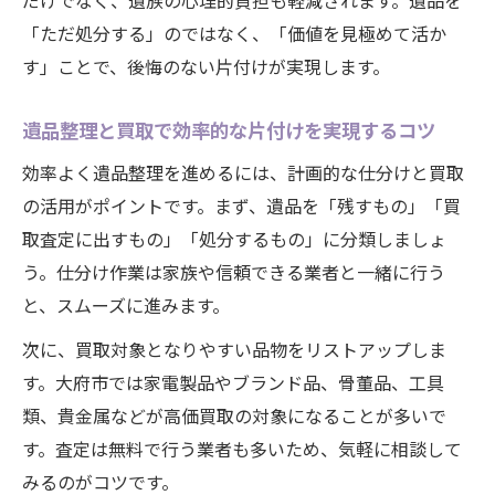
だけでなく、遺族の心理的負担も軽減されます。遺品を
付け
「ただ処分する」のではなく、「価値を見極めて活か
遺品整理の価値を見極める買取ポイント
す」ことで、後悔のない片付けが実現します。
遺品整理で大切な品に新たな価値を見出す
方法
遺品整理と買取で効率的な片付けを実現するコツ
遺品整理を通じて想いと価値をつなぐヒン
効率よく遺品整理を進めるには、計画的な仕分けと買取
ト
の活用がポイントです。まず、遺品を「残すもの」「買
失敗しない大府市の遺品整理と買取活用術
取査定に出すもの」「処分するもの」に分類しましょ
遺品整理で失敗しないための買取活用ポイ
う。仕分け作業は家族や信頼できる業者と一緒に行う
ント
と、スムーズに進みます。
大府市で安心できる遺品整理と買取の選び
次に、買取対象となりやすい品物をリストアップしま
方
す。大府市では家電製品やブランド品、骨董品、工具
遺品整理と買取の注意点と成功事例を紹介
類、貴金属などが高価買取の対象になることが多いで
す。査定は無料で行う業者も多いため、気軽に相談して
大府市での遺品整理と買取でよくある失敗
みるのがコツです。
回避策