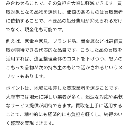
み合わせることで、その負担を大幅に軽減できます。買
大府市で安心して遺品整理を進めるための
取対象となる品物を選別し、価値のあるものは買取業者
工夫
に依頼することで、不要品の処分費用が抑えられるだけ
遺品整理の流れと大府市での注意ポイント
でなく、現金化も可能です。
地元の特性を活かした遺品整理の進め方
例えば、家電や家具、ブランド品、貴金属などは高価買
大府市での遺品整理に役立つ買取活用術
取が期待できる代表的な品目です。こうした品の買取を
ワンポイント買取が役立つ遺品整理のヒント
活用すれば、遺品整理全体のコストを下げつつ、想いの
ワンポイント買取で遺品整理をスムーズに
こもった品物が次の持ち主のもとで活かされるというメ
進める
リットもあります。
遺品整理の費用負担を減らす買取活用法
ポイントは、地域に根差した買取業者を選ぶことです。
遺品整理の満足度を高めるワンポイント買
大府市では地元に詳しい業者が多く、迅速な対応や柔軟
取
なサービス提供が期待できます。買取を上手に活用する
ことで、精神的にも経済的にも負担を軽くし、納得のい
買取サービスが遺品整理に与える効果とは
く整理を実現できます。
ワンポイント買取で優先したい遺品の選び