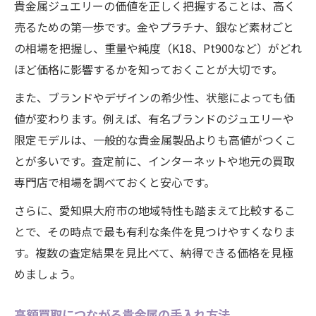
貴金属ジュエリーの価値を正しく把握することは、高く
貴金属査定時に用意すべき書類とは
売るための第一歩です。金やプラチナ、銀など素材ごと
貴金属の状態を整えて査定に挑む方法
の相場を把握し、重量や純度（K18、Pt900など）がどれ
貴金属査定で交渉を有利に進める秘訣
ほど価格に影響するかを知っておくことが大切です。
貴金属ジュエリーの付属品も査定対象
また、ブランドやデザインの希少性、状態によっても価
査定額アップに繋がるポイントの伝え方
値が変わります。例えば、有名ブランドのジュエリーや
大府市で信頼される貴金属買取の魅力とは
限定モデルは、一般的な貴金属製品よりも高値がつくこ
大府市の貴金属買取店が選ばれる理由
とが多いです。査定前に、インターネットや地元の買取
安心して任せられる貴金属買取の特徴
専門店で相場を調べておくと安心です。
地域密着型貴金属店のサポート体制
さらに、愛知県大府市の地域特性も踏まえて比較するこ
貴金属買取で受けられるアフターサービス
とで、その時点で最も有利な条件を見つけやすくなりま
大府市で貴金属売却をおすすめする理由
す。複数の査定結果を見比べて、納得できる価格を見極
めましょう。
高額買取につながる貴金属の手入れ方法