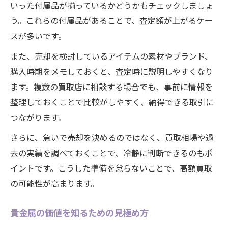
いった付属品が揃っているかどうかもチェックしましょ
貴金属売却で必須の事前チェック事項
う。これらの付属品があることで、査定額が上がるケー
貴金属の鑑定書は高額買取のカギ
スが多いです。
貴金属ジュエリーの査定ポイントを押さえ
また、売却を検討しているアイテムの素材やブランド、
る
購入時期をメモしておくと、査定時に説明しやすくなり
貴金属売却時のトラブルを防ぐ方法
ます。複数の買取店に相談する場合でも、事前に情報を
安心して貴金属を売るための基礎知識
整理しておくことで比較がしやすく、納得できる取引に
納得できる買取額を得るための選び方
つながります。
高額買取を目指す貴金属店の選び方
さらに、急いで売却を決めるのではなく、買取相場や過
貴金属買取専門店の比較ポイントを解説
去の実績を調べておくことで、冷静に判断できるのもポ
信頼性重視の貴金属買取店の選定基準
イントです。こうした準備を怠らないことで、高額買取
口コミでわかる貴金属買取店の実力
の可能性が高まります。
貴金属査定の流れと確認すべき点
貴金属の価値を知るための見極め方
貴金属査定を有利に進める具体的な方法