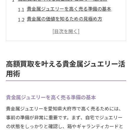
貴金属ジュエリーを高く売る準備の基本
貴金属の価値を知るための見極め方
高額買取につながる貴金属の手入れ方法
貴金属ジュエリーの買取タイミングを考え
る
信頼できる貴金属買取店を見つけるコツ
高額買取を叶える貴金属ジュエリー活
愛知県大府市で賢く手放す貴金属のコツ
用術
貴金属を大府市で高く売却するコツ
地元で信頼できる貴金属買取店の特徴
貴金属ジュエリーを高く売る準備の基本
大府市における貴金属買取の流れを解説
複数店舗で貴金属査定を比較するポイント
貴金属ジュエリーを愛知県大府市で高く売るためには、
事前の準備が非常に重要です。まず、自宅でジュエリー
貴金属の相場変動を知るメリット
の状態をしっかりと確認し、箱やギャランティカードと
貴金属売却前に知るべき大切なポイント