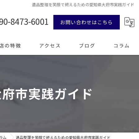
遺品整理を笑顔で終えるための愛知県大府市実践ガイド
90-8473-6001
お問い合わせはこちら
店の特徴
アクセス
ブログ
コラム
ンド品
大府市実践ガイド
計
エリー
整理
ラム
遺品整理を笑顔で終えるための愛知県大府市実践ガイド