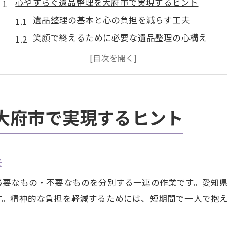
心やすらぐ遺品整理を大府市で実現するヒント
遺品整理の基本と心の負担を減らす工夫
笑顔で終えるために必要な遺品整理の心構え
大府市で安心して遺品整理を進めるポイント
遺品整理はいつまでに行えばよいのか
思い出を大切にする遺品整理の進め方
遺品整理を笑顔で終えるコツと大府市流の工夫
大府市で実現するヒント
遺品整理を笑顔で終えるための準備と心構え
大府市で実践できる遺品整理の進め方ガイド
夫
遺品整理に役立つ買取サービスの選び方
負担を減らすための遺品整理スケジュール作成法
必要なもの・不要なものを分別する一連の作業です。愛知
地域に合った遺品整理の工夫と注意点
す。精神的な負担を軽減するためには、短期間で一人で抱
思い出を大切に残す遺品整理の進め方ガイド