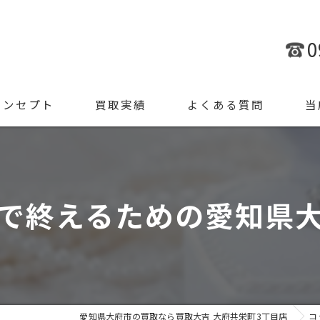
0
コンセプト
買取実績
よくある質問
当
金
ブラ
で終えるための愛知県
腕時
ジュ
遺品
愛知県大府市の買取なら買取大吉 大府共栄町3丁目店
コ