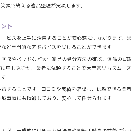
、笑顔で終える遺品整理が実現します。
大府市でベッドを処分する際の手順と注意点
粗大ごみ回収を利用した遺品整理のポイント
イント
ベッド解体から処分までの遺品整理ステップ
買取できる大型家具と遺品整理の関係
サービスを上手に活用することが安心感につながります。
不安を和らげる遺品整理の実践ステップ紹介
否など専門的なアドバイスを受けることができます。
遺品整理の流れと不安を減らす計画術
ミ回収やベッドなど大型家具の処分方法の確認、遺品の買
心の負担を和らげる遺品整理のスケジュール例
収に申し込むか、業者に依頼することで大型家具もスムー
です。
遺品整理は家族で協力して進めるのが安心
賃貸退去や相続手続きに合わせた遺品整理
注意することです。口コミや実績を確認し、信頼できる業
買取を取り入れて納得の遺品整理を実現
地域事情にも精通しており、安心して任せられます。
せんが、一般的には四十九日法要や相続手続きの前後に行