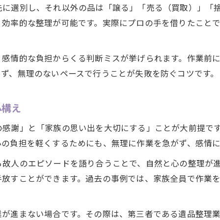
遺品整理で大切な思い出を残す方法とは
先に選別し、それ以外の品は「譲る」「売る（買取）」「捨
、効率的な整理が可能です。実際にプロの手を借りたこと
形見分けと買取を組み合わせた遺品整理術
遺品整理を家族で進めるステップ解説
遺品整理で後悔しないための準備ポイント
、感情的な負担からくる判断ミスが挙げられます。作業前
らず、無理のないペースで行うことが失敗を防ぐコツです。
大切な品を守る遺品整理のコツと心配り
買取を活用した効率的な遺品整理方法とは
心構え
遺品整理で買取サービスを上手に使う方法
効率的な遺品整理には買取の活用が重要
の感謝」と「家族の思い出を大切にする」ことが大前提で
心の負担を軽くするためにも、無理に作業を急がず、感情
買取を活かした遺品整理の流れと注意点
大府市で利用できる遺品整理と買取のポイント
ら故人のエピソードを語り合うことで、自然と心の整理が
遺品整理の際に高く売れる品の特徴
手放すことができます。過去の事例では、家族全員で作業
大府市でベッドなど大型家具の整理ポイント
遺品整理で大型家具を整理する実践法
業が進まない場合です。その際は、第三者である遺品整理