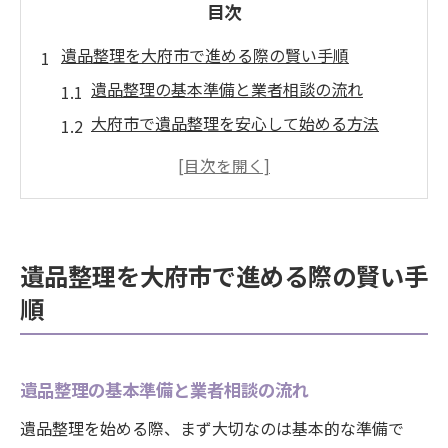
目次
遺品整理を大府市で進める際の賢い手順
遺品整理の基本準備と業者相談の流れ
大府市で遺品整理を安心して始める方法
遺品整理のスケジュール作成と実践ポイン
ト
不用品のリサイクルを意識した遺品整理法
買取を取り入れた遺品整理の進め方の工夫
遺品整理を大府市で進める際の賢い手
リサイクルも活用した遺品整理の流れとコツ
順
遺品整理とリサイクルの組み合わせで効率
化
リサイクル品と処分品の見極め方と実践方
遺品整理の基本準備と業者相談の流れ
法
遺品整理を始める際、まず大切なのは基本的な準備で