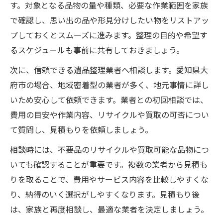
遺品整理におけるリサイクル業者の選び方
す。対象となる品物の量や種類、必要な作業範囲を家族
リサイクル活用で費用を抑える遺品整理術
で確認し、思い出の品や形見分けしたい物をリストアッ
プしておくとスムーズに進みます。整理の目的や希望す
買取サービスを利用した賢いリサイクル方
るスケジュールも事前に共有しておきましょう。
法
大府市で遺品整理をするなら知っておきたい費
次に、信頼できる遺品整理業者へ相談します。愛知県大
用相場
府市の場合、地域密着型の業者が多く、地元事情に詳し
遺品整理の費用相場と見積もり時の注意点
いため安心して依頼できます。業者との初回相談では、
費用の目安や作業内容、リサイクルや買取の可否につい
大府市での遺品整理費用を抑える工夫とは
て質問し、見積もりを依頼しましょう。
不用品リサイクルが費用節約に役立つ理由
相談時には、不要品のリサイクルや買取可能な品物につ
買取サービスによる遺品整理の費用軽減策
いても確認することが重要です。複数の業者から見積も
遺品整理で追加料金を避けるための確認事
りを取ることで、費用やサービス内容を比較しやすくな
項
り、納得のいく選択がしやすくなります。見積もり後
思い出を大切にする遺品整理の進め方ガイド
は、家族と再度相談し、最適な業者を決定しましょう。
思い出の品を守る遺品整理の進め方と配慮