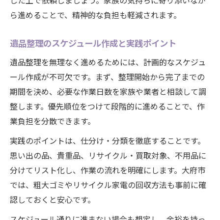
した上で依頼しましょう。家族の気持ちに寄り添いなが
効率よく進める大府市での遺品整理とリサイク
ら進めることで、精神的な負担も軽減されます。
ル
遺品整理とリサイクルを同時に進める方法
遺品整理のスケジュール作成と実践ポイント
大府市で効率的な遺品整理を実現する秘訣
遺品整理を無理なく進めるためには、計画的なスケジュ
リサイクル業者と連携した遺品整理の流れ
ール作成が不可欠です。まず、整理開始から完了までの
買取サービスを活用した効率的な整理術
期間を決め、必要な作業日数を家族や業者と相談して調
遺品整理で時間と費用を節約するポイント
整します。優先順位をつけて段階的に進めることで、作
業負担を分散できます。
実践のポイントは、仕分け・分類を徹底することです。
思い出の品、貴重品、リサイクル・買取対象、不用品に
分けてリスト化し、作業の流れを明確にします。大府市
では、粗大ゴミやリサイクル家電の回収方法も事前に確
認しておくと安心です。
スケジュール通りに進まない場合も想定し、余裕を持っ