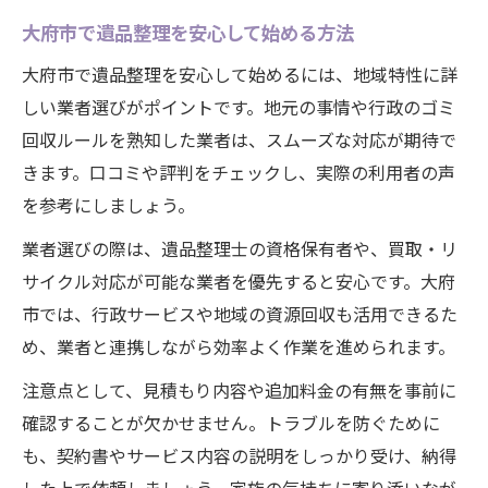
遺品整理で大切な品を見落とさない工夫
大府市で遺品整理を安心して始める方法
リサイクル可能な遺品の仕分け方法と注意
大府市で遺品整理を安心して始めるには、地域特性に詳
点
しい業者選びがポイントです。地元の事情や行政のゴミ
買取で思い出の品の新たな活用方法を考え
回収ルールを熟知した業者は、スムーズな対応が期待で
る
きます。口コミや評判をチェックし、実際の利用者の声
遺品整理時のご家族とのコミュニケーショ
を参考にしましょう。
ン術
業者選びの際は、遺品整理士の資格保有者や、買取・リ
買取を活かした遺品整理のポイント徹底解説
サイクル対応が可能な業者を優先すると安心です。大府
遺品整理時の買取サービス活用のメリット
市では、行政サービスや地域の資源回収も活用できるた
買取できる遺品とリサイクル品の見極め方
め、業者と連携しながら効率よく作業を進められます。
買取を利用した遺品整理の効率化のコツ
注意点として、見積もり内容や追加料金の有無を事前に
大府市で信頼できる買取業者を選ぶ方法
確認することが欠かせません。トラブルを防ぐために
遺品整理で買取価格を高めるための準備法
も、契約書やサービス内容の説明をしっかり受け、納得