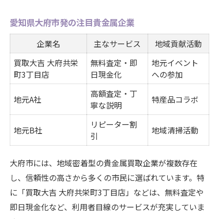
愛知県大府市発の注目貴金属企業
企業名
主なサービス
地域貢献活動
買取大吉 大府共栄
無料査定・即
地元イベント
町3丁目店
日現金化
への参加
高額査定・丁
地元A社
特産品コラボ
寧な説明
リピーター割
地元B社
地域清掃活動
引
大府市には、地域密着型の貴金属買取企業が複数存在
し、信頼性の高さから多くの市民に選ばれています。特
に「買取大吉 大府共栄町3丁目店」などは、無料査定や
即日現金化など、利用者目線のサービスが充実していま