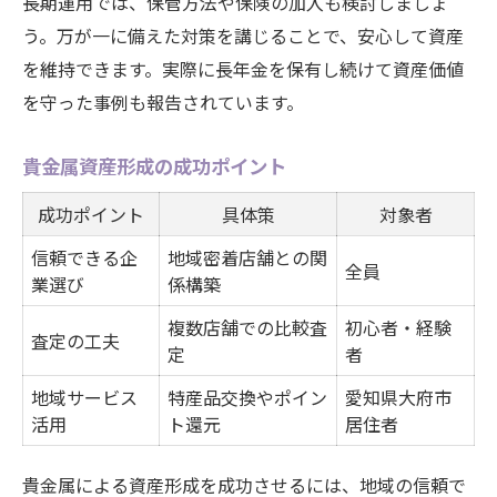
長期運用では、保管方法や保険の加入も検討しましょ
う。万が一に備えた対策を講じることで、安心して資産
を維持できます。実際に長年金を保有し続けて資産価値
を守った事例も報告されています。
貴金属資産形成の成功ポイント
成功ポイント
具体策
対象者
信頼できる企
地域密着店舗との関
全員
業選び
係構築
複数店舗での比較査
初心者・経験
査定の工夫
定
者
地域サービス
特産品交換やポイン
愛知県大府市
活用
ト還元
居住者
貴金属による資産形成を成功させるには、地域の信頼で