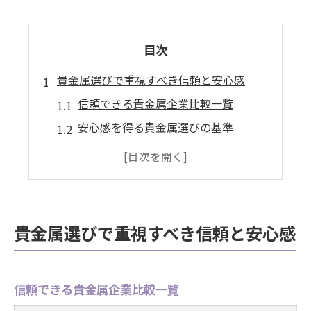
目次
貴金属選びで重視すべき信頼と安心感
信頼できる貴金属企業比較一覧
安心感を得る貴金属選びの基準
偽物回避に役立つ貴金属の見分け方
貴金属購入で押さえたい認証制度
貴金属の評判が高い理由を探る
愛知県大府市で注目される貴金属の動向
貴金属選びで重視すべき信頼と安心感
大府市の貴金属市場動向まとめ
地域特性から見る貴金属人気の理由
信頼できる貴金属企業比較一覧
愛知県大府市発の注目貴金属企業