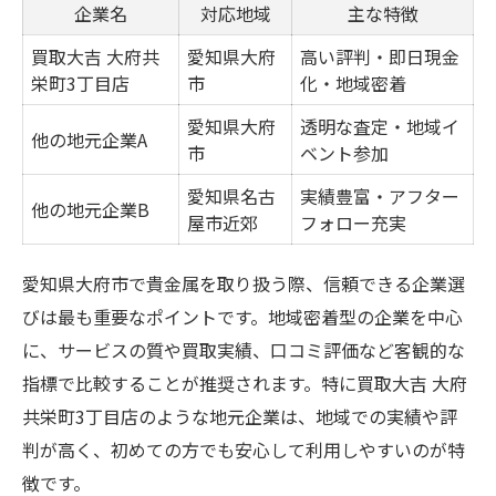
地元で選ばれる貴金属の特徴とは
企業名
対応地域
主な特徴
大府市の貴金属取引の傾向を解説
買取大吉 大府共
愛知県大府
高い評判・即日現金
栄町3丁目店
安定した資産運用なら貴金属の活用が有効
市
化・地域密着
貴金属活用による資産運用の比較表
愛知県大府
透明な査定・地域イ
他の地元企業A
市
ベント参加
資産安定に強い貴金属の選び方
貴金属投資で得られるメリット解説
愛知県名古
実績豊富・アフター
他の地元企業B
屋市近郊
フォロー充実
長期運用に適した貴金属の特徴
貴金属資産形成の成功ポイント
愛知県大府市で貴金属を取り扱う際、信頼できる企業選
地元特産品と貴金属企業を本音で比較
びは最も重要なポイントです。地域密着型の企業を中心
大府市特産品と貴金属企業の比較表
に、サービスの質や買取実績、口コミ評価など客観的な
指標で比較することが推奨されます。特に買取大吉 大府
地域産品と貴金属の価値を考える
共栄町3丁目店のような地元企業は、地域での実績や評
特産品選びと貴金属選びの共通点
判が高く、初めての方でも安心して利用しやすいのが特
地元ならではの貴金属活用術
徴です。