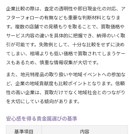
特産品と貴金属の魅力を再発見
企業比較の際は、査定の透明性や即日現金化の対応、ア
貴金属買取の基本と成功するポイント
フターフォローの有無なども重要な判断材料となりま
貴金属買取相場比較と注意点一覧
す。複数の店舗での見積もりを取ることで、買取価格や
高額買取を目指すコツと流れ
サービス内容の違いを具体的に把握でき、納得のいく取
買取時に失敗しないためのチェック
引が可能です。失敗例として、十分な比較をせずに決め
貴金属買取で評価される条件とは
てしまい、相場よりも低い価格で買取されてしまうケー
安心して買取依頼するための準備
スもあるため、慎重な情報収集が大切です。
大府市の価値ある企業と特産品を知る
また、地元特産品の取り扱いや地域イベントへの参加な
大府市で注目の企業・特産品一覧
ど、企業の地域貢献度も比較ポイントとなります。信頼
地元で高評価の貴金属企業を探す
性の高い企業は、買取だけでなく地域社会とのつながり
を大切にしている傾向があります。
特産品の魅力と地元経済への影響
企業選びと特産品選びの視点整理
安心感を得る貴金属選びの基準
大府市で話題の貴金属情報まとめ
基準項目
内容