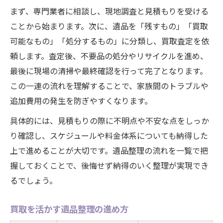
捨ててはいけない遺品の見分け方
まず、専門業者に相談し、現地調査と見積もりを受ける
遺品整理で残すものの優先順位
ことから始まります。次に、遺品を「残すもの」「買取
仕分け作業の手順を分かりやすく表で紹介
可能なもの」「処分するもの」に分類し、買取査定を依
形見分けと処分のタイミング
頼します。査定後、不要品の処分やリサイクルを進め、
最後に現場の清掃や最終確認を行って完了となります。
遺品整理で迷いやすいケース別対策
この一連の流れを理解することで、家族間のトラブルや
トラブル回避に役立つ整理の知恵
追加費用の発生を防ぎやすくなります。
遺品整理でよくあるトラブル事例集
具体的には、見積もりの際に不明点や不安な点をしっか
追加費用を防ぐための注意点
り確認し、スケジュールや料金体系についても納得した
業者とのやり取りで押さえるべき点
上で進めることが大切です。遺品整理の流れを一覧で把
遺品整理前に確認したい書類一覧
握しておくことで、後悔せず納得のいく整理が実現でき
相続や権利関係のトラブル対策
るでしょう。
買取を活かす遺品整理の進め方