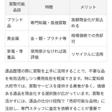
買取可能
特徴
メリット
品目
ブランド
高額現金化が見込
専門知識・高価買取
品
める
相場価格での売却
貴金属
金・銀・プラチナ等
可
家電・骨
使用感少なければ高
リサイクルに活用
董品
評価
遺品整理の際に買取を上手に活用することで、不要な品
を有効活用しつつ費用負担を軽減できます。特に愛知県
大府市では、買取サービスを提供する業者が多く、価値
ある遺品を現金化する選択肢が広がっています。買取を
活かすには、遺品の仕分け段階で「売却可能な品物」に
注目し、専門スタッフに査定を依頼することが重要で