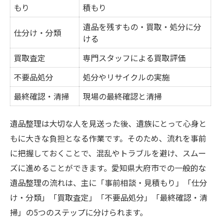
もり
故人の想いを大切にする整理方法
積もり
故人の気持ちを尊重した遺品整理術
遺品を残すもの・買取・処分に分
仕分け・分類
ける
思い出の品を残すか迷う時の判断軸
買取査定
遺品整理で家族が話し合うべき内容
専門スタッフによる買取評価
形見分けを円滑に進めるコツ
不要品処分
処分やリサイクルの実施
遺品整理と心の整理を両立する方法
最終確認・清掃
現場の最終確認と清掃
買取を活かした負担軽減の秘訣
遺品整理は大切な人を見送った後、遺族にとって心身と
遺品整理と買取を同時に進める利点
もに大きな負担となる作業です。そのため、流れを事前
買取対象となる遺品の特徴一覧
に把握しておくことで、混乱やトラブルを避け、スムー
高価買取を狙うためのポイント
ズに進めることができます。愛知県大府市での一般的な
不要な遺品を賢く現金化する方法
遺品整理の流れは、主に「事前相談・見積もり」「仕分
買取サービスの選び方と比較ポイント
け・分類」「買取査定」「不要品処分」「最終確認・清
残すべき遺品と仕分けのコツ解説
掃」の5つのステップに分けられます。