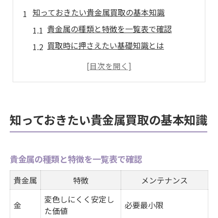
知っておきたい貴金属買取の基本知識
貴金属の種類と特徴を一覧表で確認
買取時に押さえたい基礎知識とは
初めてでも安心な貴金属の見分け方
貴金属買取でよくある疑問を解説
素材ごとに異なる買取評価のポイント
愛知県大府市における貴金属売却の流れ
知っておきたい貴金属買取の基本知識
大府市での貴金属売却手順を比較表で紹介
地域密着型サービスの魅力を探る
貴金属の種類と特徴を一覧表で確認
貴金属売却前に準備すべきポイント
出張買取と店頭買取の違いを知る
貴金属
特徴
メンテナンス
大府市ならではの売却メリットとは
変色しにくく安定し
金
必要最小限
貴金属を高く売るための査定ポイント解説
た価値