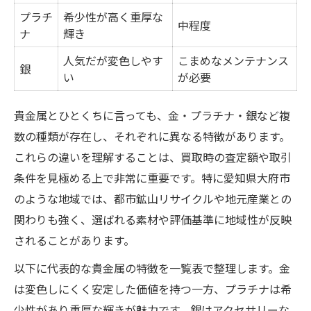
査定で重視される貴金属の条件一覧
プラチ
希少性が高く重厚な
中程度
ナ
輝き
高価買取を目指すなら素材に注目
人気だが変色しやす
貴金属の刻印が査定額に与える影響
こまめなメンテナンス
銀
い
が必要
壊れた貴金属でも価値がある理由
査定ポイントを押さえた賢い売却術
貴金属とひとくちに言っても、金・プラチナ・銀など複
安心できる買取先を選ぶ秘訣とは
数の種類が存在し、それぞれに異なる特徴があります。
信頼できる買取先選びのチェックリスト
これらの違いを理解することは、買取時の査定額や取引
条件を見極める上で非常に重要です。特に愛知県大府市
口コミや実績から見る安心感の理由
のような地域では、都市鉱山リサイクルや地元産業との
貴金属買取で失敗しないための注意点
関わりも強く、選ばれる素材や評価基準に地域性が反映
大府市で選ばれる業者の特徴
されることがあります。
無料査定サービスのメリットと活用法
以下に代表的な貴金属の特徴を一覧表で整理します。金
貴金属金属学を活かした納得の売却戦略
は変色しにくく安定した価値を持つ一方、プラチナは希
金属学の知識を買取に活かす方法
少性があり重厚な輝きが魅力です。銀はアクセサリーな