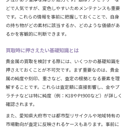
貴金属の特徴別にみる売却戦略比較
どで人気ですが、変色しやすいためメンテナンスも重要
納得のいく査定を引き出すコツ
です。これらの情報を事前に把握しておくことで、自身
素材ごとに異なる売却タイミング
の持ち物がどの素材に該当するか、どのような価値があ
金属学を知ると査定額はどう変わる？
るかを客観的に判断できます。
失敗しないための大府市買取活用術
買取時に押さえたい基礎知識とは
大府市で利用できる買取サービス比較表
貴金属の買取を検討する際には、いくつかの基礎知識を
貴金属売却で後悔しないためのポイント
押さえておくことが不可欠です。まず重要なのは、貴金
活用したい便利な無料査定サービス
属の純度や刻印、重さなど、査定の根拠となる要素を理
買取時に役立つチェックポイント集
解することです。これらは査定額に直接影響し、金やプ
大府市の貴金属買取で損をしないコツ
ラチナなどは特に純度（例：K18やPt900など）が詳しく
確認されます。
また、愛知県大府市では都市型リサイクルや地域特有の
市場動向が査定に反映されるケースもあります。事前に