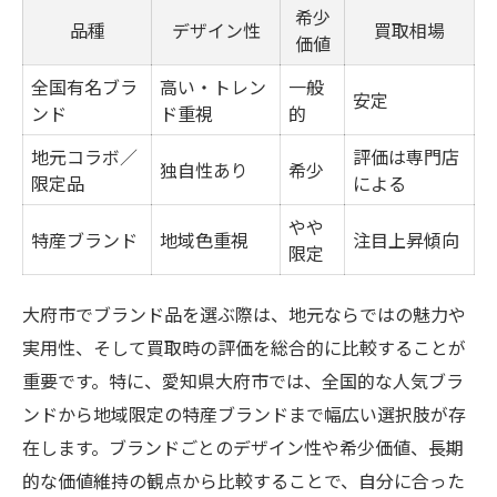
大府市らしいブランド品が喜ばれる理由
希少
品種
デザイン性
買取相場
価値
ブランド品手土産で印象アップを狙うコツ
買取視点から考えるブランド品オススメ術
全国有名ブラ
高い・トレン
一般
安定
ンド
ド重視
的
ブランド品買取査定ポイント早見表
地元コラボ／
評価は専門店
高評価を得やすいブランド品の選び方
独自性あり
希少
限定品
による
買取を意識したブランド品の選定術
やや
大府市で納得のいく買取を実現するコツ
特産ブランド
地域色重視
注目上昇傾向
限定
ブランド品買取で押さえたい注意点
地元愛知県大府市ならではのブランド品事情
大府市でブランド品を選ぶ際は、地元ならではの魅力や
実用性、そして買取時の評価を総合的に比較することが
大府市ブランド品と特産品の関係一覧
重要です。特に、愛知県大府市では、全国的な人気ブラ
地元で愛されるブランド品の特徴とは
ンドから地域限定の特産ブランドまで幅広い選択肢が存
大府市発ブランド品の魅力を探る
在します。ブランドごとのデザイン性や希少価値、長期
ブランド品文化が根付く理由を解説
的な価値維持の観点から比較することで、自分に合った