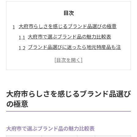
目次
大府市らしさを感じるブランド品選びの極意
大府市で選ぶブランド品の魅力比較表
ブランド品選びに迷ったら地元特産品も注
目
ブランド品の選び方で失敗しない秘訣とは
地域のおすすめブランド品を楽しむコツ
ブランド品ならではの大府市らしさ発見術
大府市らしさを感じるブランド品選び
手土産に最適なブランド品を大府市で発見
の極意
手土産向きブランド品比較一覧
大府市で人気のブランド品を贈るポイント
大府市で選ぶブランド品の魅力比較表
ブランド品手土産の選び方ガイド