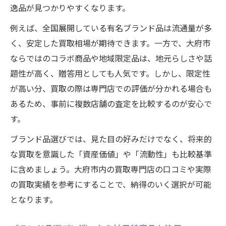
愛知県大府市で注目のブランド品傾向
逸品が見つかりやすくなります。
ブランド品の賢い選び方と高評価買取のコツ
例えば、全国展開している有名ブランド品は流通量が多
ブランド品選びと買取価格比較表
く、安定した買取相場が期待できます。一方で、大府市
高評価につながるブランド品選定ポイント
ならではのコラボ商品や地域限定品は、地元らしさや話
買取を意識したブランド品活用術
題性が高く、贈答用としても人気です。しかし、限定性
大府市で賢くブランド品を選ぶコツ
が高い分、買取の際は専門店での評価が分かれる場合も
あるため、事前に複数店舗の査定を比較するのが安心で
ブランド品買取時の注意事項まとめ
す。
観光と一緒に楽しむ大府市のブランド品体験
観光とブランド品体験おすすめ一覧
ブランド品選びでは、見た目の好みだけでなく、将来的
な買取を意識した「資産価値」や「流動性」も比較基準
大府市観光で見つけるブランド品の魅力
に含めましょう。大府市内の買取専門店の口コミや実際
ブランド品を観光と共に満喫する方法
の買取実績を参考にすることで、納得のいく選択が可能
地元ブランド品を旅の思い出にするコツ
となります。
観光客にも人気のブランド品活用術