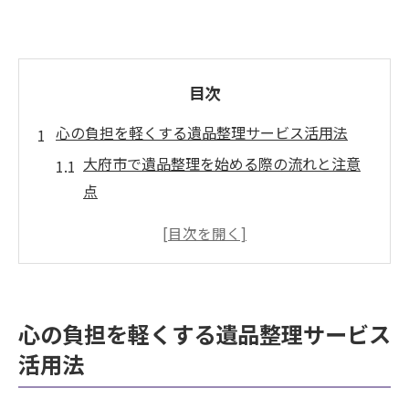
目次
心の負担を軽くする遺品整理サービス活用法
大府市で遺品整理を始める際の流れと注意
点
心の整理につながる遺品整理の進め方
遺品整理でよくある悩みとその解決策
遺品整理なら専門サービスの活用が安心
遺品整理が精神的負担を軽減する理由
心の負担を軽くする遺品整理サービス
遺品整理に加え買取を活かす処分の工夫
活用法
買取サービスと遺品整理の違いと特徴比較
遺品整理と同時に買取を利用するメリット