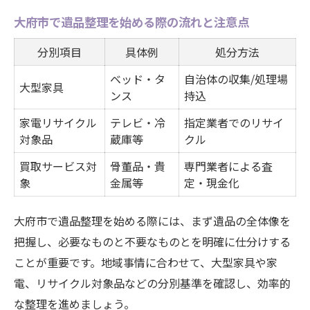
大府市で遺品整理を始める際の流れと注意点
高価買取を実現する遺品整理のポイント
買取可能な品目と遺品整理の連携方法
分別項目
具体例
処分方法
遺品整理で費用を抑える買取活用術
ベッド・タ
自治体の収集/処理場
大型家具
不用品処分なら遺品整理以外の賢い選択肢も
ンス
持込
遺品整理以外の不用品処分サービス比較表
家電リサイクル
テレビ・冷
指定業者でのリサイ
対象品
蔵庫等
クル
不用品処分を賢く行う方法とは
遺品整理と不用品回収の違いを知る
買取サービス対
骨董品・貴
専門業者による査
象
金属等
定・現金化
大府市で利用できる処分サービス一覧
分別や搬出で困った時の遺品整理の活用法
大府市で遺品整理を始める際には、まず遺品の全体像を
リサイクルと買取を組み合わせた整理術とは
把握し、必要なものと不要なものとを明確に仕分けする
リサイクルと買取を両立する遺品整理術
ことが重要です。地域事情に合わせて、大型家具や家
遺品整理でリサイクル活用の具体例一覧
電、リサイクル対象品などの分別基準を確認し、効率的
な整理を進めましょう。
環境に優しい遺品整理の進め方