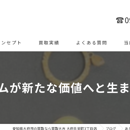
0
コンセプト
買取実績
よくある質問
当
金
ブラ
ムが新たな価値へと生まれ
腕時
ジュ
遺品
愛知県大府市の買取なら買取大吉 大府共栄町3丁目店
ブログ
あ