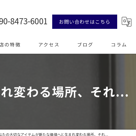
90-8473-6001
お問い合わせはこちら
店の特徴
アクセス
ブログ
コラム
ンド品
変わる場所、それ...
計
エリー
整理
なたの大切なアイテムが新たな価値へと生まれ変わる場所、それ...