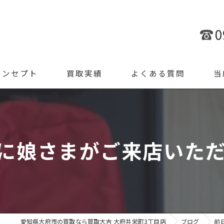
0
コンセプト
買取実績
よくある質問
当
金
ブラ
に娘さまがご来店いただけ
腕時
ジュ
遺品
愛知県大府市の買取なら買取大吉 大府共栄町3丁目店
ブログ
前