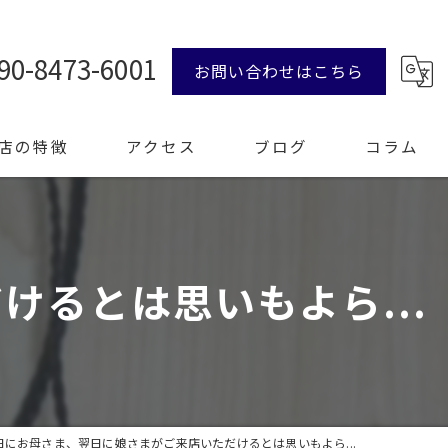
90-8473-6001
お問い合わせはこちら
店の特徴
アクセス
ブログ
コラム
ンド品
るとは思いもよら...
計
エリー
整理
日にお母さま、翌日に娘さまがご来店いただけるとは思いもよら...