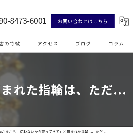
90-8473-6001
お問い合わせはこちら
店の特徴
アクセス
ブログ
コラム
ンド品
れた指輪は、ただ...
計
エリー
整理
母さまから「使わないから売ってきて」と頼まれた指輪は、ただ...