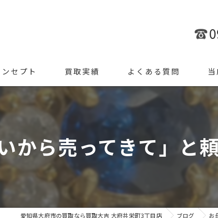
0
コンセプト
買取実績
よくある質問
当
金
ブラ
いから売ってきて」と頼ま
腕時
ジュ
遺品
愛知県大府市の買取なら買取大吉 大府共栄町3丁目店
ブログ
お