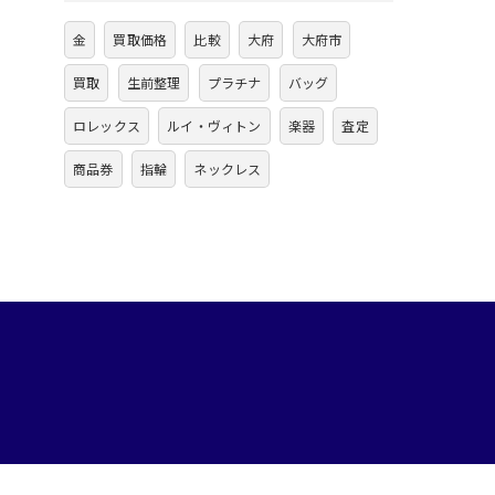
金
買取価格
比較
大府
大府市
買取
生前整理
プラチナ
バッグ
ロレックス
ルイ・ヴィトン
楽器
査定
商品券
指輪
ネックレス