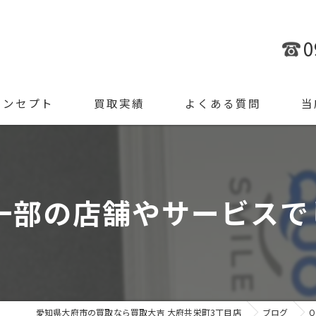
0
コンセプト
買取実績
よくある質問
当
金
ブラ
一部の店舗やサービスでし
腕時
ジュ
遺品
愛知県大府市の買取なら買取大吉 大府共栄町3丁目店
ブログ