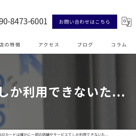
90-8473-6001
お問い合わせはこちら
店の特徴
アクセス
ブログ
コラム
ンド品
か利用できないた...
計
エリー
整理
QUOカードは確かに一部の店舗やサービスでしか利用できないた...