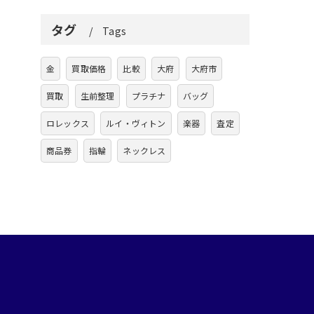
タグ
Tags
金
買取価格
比較
大府
大府市
買取
生前整理
プラチナ
バッグ
ロレックス
ルイ・ヴィトン
楽器
査定
商品券
指輪
ネックレス