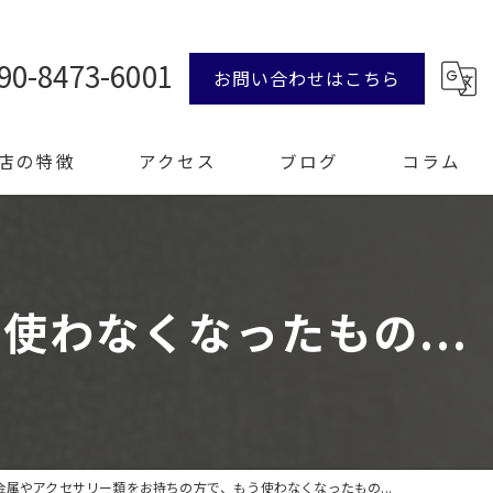
90-8473-6001
お問い合わせはこちら
店の特徴
アクセス
ブログ
コラム
ンド品
わなくなったもの...
計
エリー
整理
金属やアクセサリー類をお持ちの方で、もう使わなくなったもの...