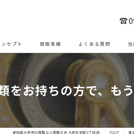
0
コンセプト
買取実績
よくある質問
当
金
ブラ
類をお持ちの方で、もう使
腕時
ジュ
遺品
愛知県大府市の買取なら買取大吉 大府共栄町3丁目店
ブログ
貴