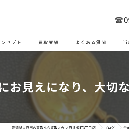
0
コンセプト
買取実績
よくある質問
当
金
ブラ
にお見えになり、大切な品
腕時
ジュ
遺品
愛知県大府市の買取なら買取大吉 大府共栄町3丁目店
ブログ
午