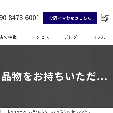
90-8473-6001
お問い合わせはこちら
店の特徴
アクセス
ブログ
コラム
ンド品
物をお持ちいただ...
計
エリー
整理
前中、お客様が当店にお見えになり、大切な品物をお持ちいただ...