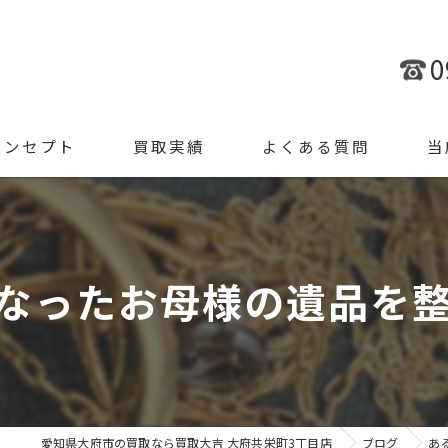
0
コンセプト
買取実績
よくある質問
当
金
ブラ
なったお母様の遺品を整理
腕時
ジュ
遺品
愛知県大府市の買取なら買取大吉 大府共栄町3丁目店
ブログ
あ