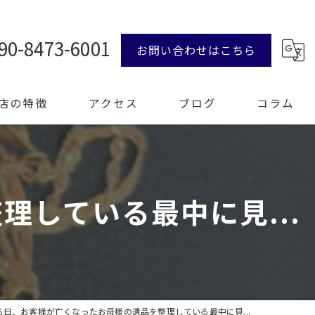
90-8473-6001
お問い合わせはこちら
店の特徴
アクセス
ブログ
コラム
ンド品
している最中に見...
計
エリー
整理
る日、お客様が亡くなったお母様の遺品を整理している最中に見...