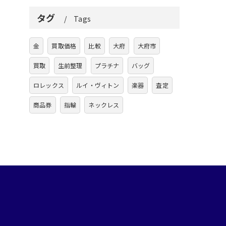
タグ
Tags
金
買取価格
比較
大府
大府市
買取
生前整理
プラチナ
バッグ
ロレックス
ルイ・ヴィトン
楽器
査定
商品券
指輪
ネックレス