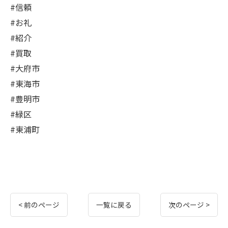
#信頼
#お礼
#紹介
#買取
#大府市
#東海市
#豊明市
#緑区
#東浦町
< 前のページ
一覧に戻る
次のページ >