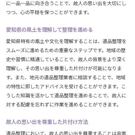
に一品一品に向き合うことで、故人の思い出を大切にし
心の負担を軽減する愛知県の遺品整理専門店の
つつ、心の平穏を保つことができます。
活用術
心のケアを考慮した専門店の選び方
愛知県の風土を理解して整理を進める
愛知県の遺品整理専門店が提供するサービ
愛知県特有の風土や文化を理解することは、遺品整理を
ス
スムーズに進めるための重要なステップです。地域の歴
感情的なサポートを受ける方法
史や習慣に精通していることで、故人の背景をより深く
専門店と一緒に進める安心の遺品整理
理解し、その思い出を尊重した片付けが可能になりま
心温まる対応で信頼を得る専門店
す。また、地元の遺品整理業者に相談することで、地域
の特性に即したアドバイスを受けることができます。こ
故人への思いを大切にした整理術
うした知識を活かして遺品整理を進めることで、故人に
故人の思い出を大切にする遺品整理の心構えと
対する配慮を忘れずに作業を進めることができます。
は
一品一品に故人への感謝を込めて
故人の思い出を尊重した片付け方法
愛知県での思い出を振り返る時間の確保
遺品整理において、故人の思い出を尊重することは非常