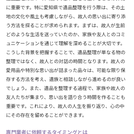
心の整理を同時に進めるための心構え
に重要です。特に愛知県で遺品整理を行う際は、その土
思い出の品を尊重する整理方法
地の文化や風土も考慮しながら、故人の思い出に寄り添
故人の意志を受け継ぐための工夫
う方法を探ることが求められます。まずは、故人が生前
心の平安を保ちながらの遺品整理
どのような生活を送っていたのか、家族や友人とのコミ
感情的負担を減らす愛知県での遺品整理の進め
ュニケーションを通じて理解を深めることが大切です。
方
こうした背景を把握することで、遺品整理が単なる物の
整理ではなく、故人との対話の時間となります。故人の
感情を整理するための心の準備
愛用品や特別な思い出が詰まった品々は、可能な限り保
愛知県での地域性を活かした整理術
存する方法を考え、遺族と相談しながら進めるのが良い
無理のないペースでの進め方
でしょう。また、遺品を整理する過程で、家族や故人の
心理的サポートを活用した整理法
友人たちが集まり、思い出を語り合う時間を作ることも
専門業者と共に進める安心のプロセス
重要です。これにより、故人の人生を振り返り、心の中
心の負担を軽減するためのアイデア
にその存在を留めることができます。
心温まるプロセスで進める愛知県の遺品整理
専門業者に依頼するタイミングとは
思い出を大切にした心温まるプロセス