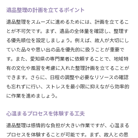
故人への感謝を込めた愛知県の遺品整理のポイ
遺品整理の計画を立てるポイント
ント
遺品整理をスムーズに進めるためには、計画を立てるこ
感謝の気持ちを込めて整理を進める
とが不可欠です。まず、遺品の全体量を確認し、整理す
愛知県の文化を活かした遺品整理法
る優先順位を設定しましょう。例えば、故人が大切にし
故人の思いを尊重した片付けの重要性
ていた品々や思い出の品を優先的に扱うことが重要で
感謝を表すための具体的なアプローチ
す。また、愛知県の専門業者に依頼することで、地域特
心温まる整理で故人への感謝を伝える
有の文化や風習を考慮に入れた整理計画を立てることが
できます。さらに、日程の調整や必要なリソースの確認
遺品整理を通じて感謝を表現する方法
も忘れずに行い、ストレスを最小限に抑えながら効率的
に作業を進めましょう。
心温まるプロセスを体験する工夫
遺品整理は感情的な負担が大きい作業ですが、心温まる
プロセスを体験することが可能です。まず、故人との思