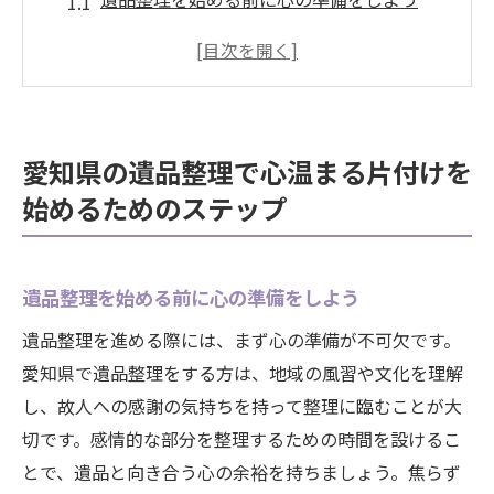
愛知県の風土を理解して整理を進める
故人の思い出を尊重した片付け方法
専門業者に依頼するタイミングとは
遺品整理の計画を立てるポイント
愛知県の遺品整理で心温まる片付けを
心温まるプロセスを体験する工夫
始めるためのステップ
専門業者のサポートで遺品整理をスムーズに進
める方法
専門業者選びのコツとポイント
遺品整理を始める前に心の準備をしよう
愛知県における遺品整理業者の活用法
遺品整理を進める際には、まず心の準備が不可欠です。
プロのサポートで心の負担を軽減
愛知県で遺品整理をする方は、地域の風習や文化を理解
し、故人への感謝の気持ちを持って整理に臨むことが大
遺品整理の効率化を図るステップ
切です。感情的な部分を整理するための時間を設けるこ
業者とのコミュニケーションの重要性
とで、遺品と向き合う心の余裕を持ちましょう。焦らず
安心して任せられる業者の見極め方