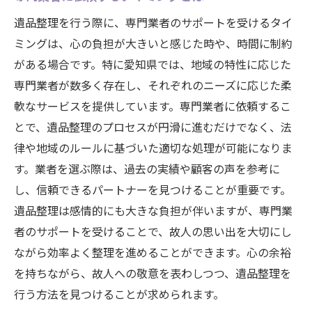
専門店で体感できる心温まるサービス
遺品整理を行う際に、専門業者のサポートを受けるタイ
ミングは、心の負担が大きいと感じた時や、時間に制約
遺品整理を通じて感じる心の変化
がある場合です。特に愛知県では、地域の特性に応じた
愛知県での遺品整理における温かみ
専門業者が数多く存在し、それぞれのニーズに応じた柔
心温まる方法で進める整理のヒント
軟なサービスを提供しています。専門業者に依頼するこ
故人への感謝を表すプロセス
とで、遺品整理のプロセスが円滑に進むだけでなく、法
愛知県の遺品整理で心の整理を同時に進める方
律や地域のルールに基づいた適切な処理が可能になりま
法
す。業者を選ぶ際は、過去の実績や顧客の声を参考に
故人との思い出を振り返る整理の仕方
し、信頼できるパートナーを見つけることが重要です。
心の整理をサポートする専門店の役割
遺品整理は感情的にも大きな負担が伴いますが、専門業
愛知県で心温まる整理を進めるために
者のサポートを受けることで、故人の思い出を大切にし
ながら効率よく整理を進めることができます。心の余裕
感情と共に進める遺品整理の手法
を持ちながら、故人への敬意を表わしつつ、遺品整理を
精神的な整理を助けるカウンセリング
行う方法を見つけることが求められます。
愛知県の遺品整理で心の負担を和らげる