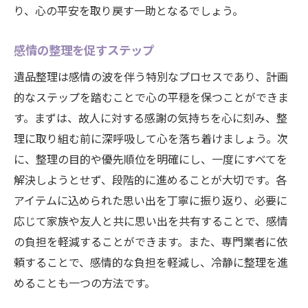
り、心の平安を取り戻す一助となるでしょう。
遺品整理の進め方で心の癒しを得るには
ゆっくりと進める整理法
感情の整理を促すステップ
心の癒しを促すための工夫
遺品整理は感情の波を伴う特別なプロセスであり、計画
思い出を振り返る時間の持ち方
的なステップを踏むことで心の平穏を保つことができま
感謝の気持ちを大切にしたプロセス
す。まずは、故人に対する感謝の気持ちを心に刻み、整
家族と共に進める整理の方法
理に取り組む前に深呼吸して心を落ち着けましょう。次
心の安定を保つためのポイント
に、整理の目的や優先順位を明確にし、一度にすべてを
故人への感謝を込めた遺品整理の心構え
解決しようとせず、段階的に進めることが大切です。各
アイテムに込められた思い出を丁寧に振り返り、必要に
感謝の気持ちを込めた整理法
応じて家族や友人と共に思い出を共有することで、感情
故人の思いを尊重する心構え
の負担を軽減することができます。また、専門業者に依
思い出の品を大切にする方法
頼することで、感情的な負担を軽減し、冷静に整理を進
感謝を伝えるための整理術
めることも一つの方法です。
故人を偲ぶ時間の過ごし方