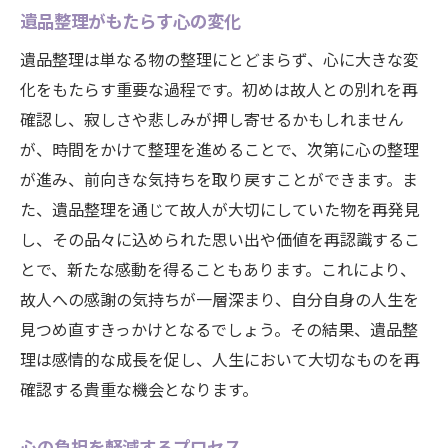
心を込めた整理の進め方
遺品整理がもたらす心の変化
遺品整理を通して心豊かな時間を過ごす工夫
遺品整理は単なる物の整理にとどまらず、心に大きな変
心豊かな時間を作る方法
化をもたらす重要な過程です。初めは故人との別れを再
故人との思い出を大切にする方法
確認し、寂しさや悲しみが押し寄せるかもしれません
が、時間をかけて整理を進めることで、次第に心の整理
心の中の整理を促す工夫
が進み、前向きな気持ちを取り戻すことができます。ま
感情の整理を通じた時間の過ごし方
た、遺品整理を通じて故人が大切にしていた物を再発見
心の豊かさを育むためのステップ
し、その品々に込められた思い出や価値を再認識するこ
思い出と共に過ごす時間の重要性
とで、新たな感動を得ることもあります。これにより、
遺品整理で心の平安を保つための実践方法
故人への感謝の気持ちが一層深まり、自分自身の人生を
心の平安を保つ整理法
見つめ直すきっかけとなるでしょう。その結果、遺品整
実践しやすい整理のステップ
理は感情的な成長を促し、人生において大切なものを再
確認する貴重な機会となります。
心の安定を保つための工夫
穏やかな心を取り戻す方法
心の負担を軽減するプロセス