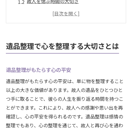
故人を偲ぶ時間の大切さ
感情の整理を促すステップ
遺品整理がもたらす心の変化
心の負担を軽減するプロセス
心の中の混乱を解消する方法
遺品整理で心を整理する大切さとは
遺品整理のプロセスで故人の思い出を尊重する
方法
遺品整理がもたらす心の平安
思い出を大切にする整理術
故人の遺品を丁寧に扱う方法
遺品整理がもたらす心の平安は、単に物を整理すること
以上の大きな価値があります。故人の遺品をひとつひと
思い出の品を選ぶ際の注意点
つ手に取ることで、彼らの人生を振り返る時間を持つこ
感謝の気持ちを込めた整理法
とができます。これにより、故人への感謝や思い出を再
故人の人生を振り返る時間
確認し、心の平安を得られるのです。遺品整理は感情の
家族との思い出を共有する瞬間
整理でもあり、心の整理を通じて、故人と再び心を通わ
遺品整理を通じて感情の波を穏やかにする秘訣