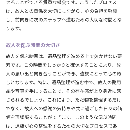
せることができる貴重な機会です。こうしたプロセス
感情を整理するためのヒント
は、故人との関係を大切にしながら、心の負担を軽減
心を落ち着かせる整理の方法
し、前向きに次のステップへ進むための大切な時間とな
思い出の品との向き合い方
ります。
心の安らぎを得るためのステップ
故人を偲ぶ時間の大切さ
故人への思いを整理する時間
故人を偲ぶ時間は、遺品整理を進める上で欠かせない要
悲しみを癒すためのプロセス
素です。この時間をしっかりと確保することにより、故
遺品整理がもたらす心身の負担軽減のヒント
人の思い出と向き合うことができ、遺族にとって心の癒
心の負担を和らげる整理術
しとなります。特に、遺品整理が進む中で、故人の愛用
専門業者の活用法
品や写真を手にすることで、その存在感がより身近に感
心身の健康を保つための工夫
じられるでしょう。これにより、ただ物を整理するだけ
負担を軽減するためのステップ
でなく、故人への感謝の気持ちや共に過ごした日々の価
無理なく進める整理の方法
値を再認識することができます。このような偲ぶ時間
は、遺族が心の整理をするための大切なプロセスであ
心地よい空間を作るヒント