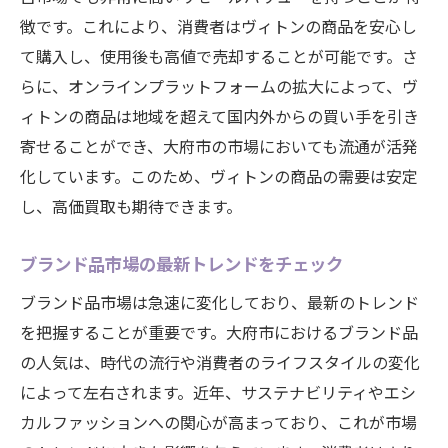
利な時期を見極める
徴です。これにより、消費者はヴィトンの商品を安心し
季節ごとの売却ピーク時を狙う方法
て購入し、使用後も高値で売却することが可能です。さ
らに、オンラインプラットフォームの拡大によって、ヴ
経済動向と市場需要の関係を理解する
ィトンの商品は地域を超えて国内外からの買い手を引き
年度末の価格変動を利用した賢い売却
寄せることができ、大府市の市場においても流通が活発
大府市内でのイベントを活用した売却チャ
化しています。このため、ヴィトンの商品の需要は安定
ンス
し、高価買取も期待できます。
商品価値が高まる瞬間を逃さない
中古市場の流行を追い風にするタイミング
ブランド品市場の最新トレンドをチェック
ブランド品の価値を維持するための保管方法と
ブランド品市場は急速に変化しており、最新のトレンド
その重要性
を把握することが重要です。大府市におけるブランド品
湿気対策と温度管理のポイント
の人気は、時代の流行や消費者のライフスタイルの変化
長期間の保管における注意点
によって左右されます。近年、サステナビリティやエシ
付属品や証明書の保管方法
カルファッションへの関心が高まっており、これが市場