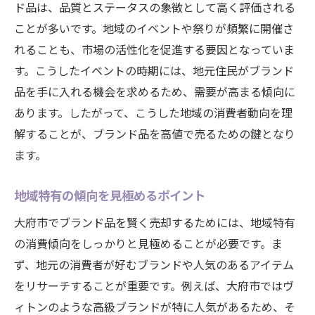
ド品は、品質とステータスの象徴として高く評価される
オンライン査定と店舗査定の利点を比較
ことが多いです。地域のイベントや祭りが頻繁に開催さ
ヴィトンブランド品の価値を高める査定前に知
れることも、市場の活性化を促進する要因となっていま
っておくべき準備
す。こうしたイベントの時期には、地元住民がブランド
査定前に行うべきクリーニングのポイント
品を手に入れる機会を求めるため、需要が高まる傾向に
付属品の有無が査定額に与える影響
あります。したがって、こうした地域の消費者動向を理
商品の状態を最適化するための保管方法
解することが、ブランド品を高値で売るための鍵となり
ブランド品の履歴を記録しておく重要性
ます。
市場価値を理解するための自己査定法
地域特有の傾向を見極めるポイント
査定時に持参すべき必要書類とは
大府市でブランド品を賢く売却するためには、地域特有
大府市特有のブランド品買取の利点を最大限に
の消費傾向をしっかりと見極めることが必要です。ま
活用する方法
ず、地元の消費者が好むブランドや人気のあるアイテム
地域限定キャンペーンを活用する
をリサーチすることが重要です。例えば、大府市ではヴ
地元買取店の特典を最大限に利用
ィトンのような高級ブランドが特に人気があるため、そ