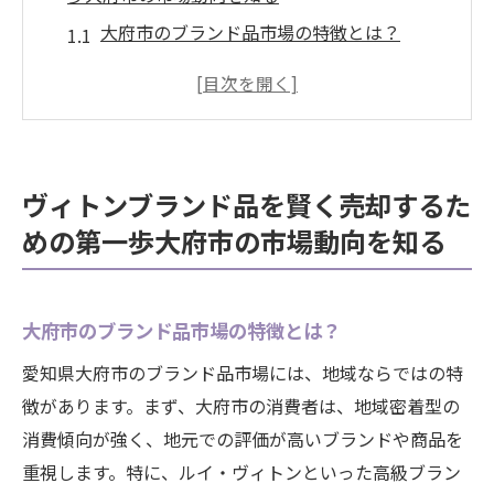
大府市のブランド品市場の特徴とは？
地域特有の傾向を見極めるポイント
市場動向から見るヴィトン商品の需要
ブランド品市場の最新トレンドをチェック
大府市における売り時のタイミング
ヴィトンブランド品を賢く売却するた
地域密着型の情報収集方法を活用しよう
めの第一歩大府市の市場動向を知る
大府市で信頼できる買取店を選ぶポイントブラ
ンド品の高額売却
信頼できる買取店の見分け方
大府市のブランド品市場の特徴とは？
口コミと評判を活用した店選び
愛知県大府市のブランド品市場には、地域ならではの特
高額査定を期待できる店舗の特徴
徴があります。まず、大府市の消費者は、地域密着型の
消費傾向が強く、地元での評価が高いブランドや商品を
買取店の査定基準を事前に確認する
重視します。特に、ルイ・ヴィトンといった高級ブラン
大府市内のおすすめ買取店リスト