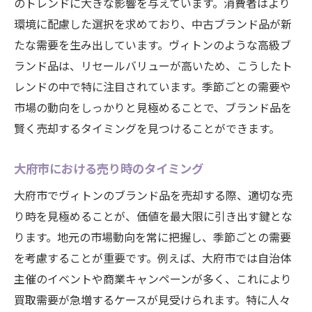
のトレンドに大きな影響を与えています。消費者はより
商品の劣化を防ぐためのクリーニング術
環境に配慮した選択を求めており、中古ブランド品が新
定期的なメンテナンスの重要性
たな需要を生み出しています。ヴィトンのような高級ブ
適切な保管場所の選び方
ランド品は、リセールバリューが高いため、こうしたト
大府市でヴィトンを最高の条件で売却するため
レンドの中で特に注目されています。季節ごとの需要や
の最終チェックポイント
市場の動向をしっかりと見極めることで、ブランド品を
売却前に最終確認すべき項目
賢く売却するタイミングを見つけることができます。
効果的な宣伝方法を活用する
大府市における売り時のタイミング
売却契約における注意事項
買取店との交渉を再確認しよう
大府市でヴィトンのブランド品を売却する際、適切な売
売却後のフォローアップの重要性
り時を見極めることが、価値を最大限に引き出す鍵とな
ります。地元の市場動向を常に把握し、季節ごとの需要
期待する利益を明確にするプランニング
を考慮することが重要です。例えば、大府市では自治体
主催のイベントや商業キャンペーンが多く、これにより
買取需要が急増するケースが見受けられます。特に人々