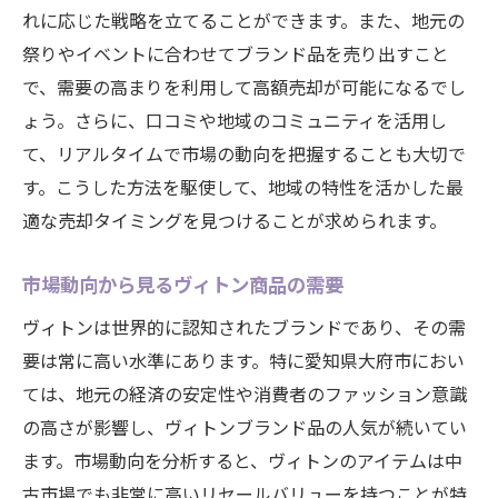
買取価格の交渉における地域性の理解
れに応じた戦略を立てることができます。また、地元の
大府市の消費者ニーズを知り商品の価値を
祭りやイベントに合わせてブランド品を売り出すこと
高める
で、需要の高まりを利用して高額売却が可能になるでし
季節ごとの価格変動を把握しよう
ょう。さらに、口コミや地域のコミュニティを活用し
大府市のイベントを活かした売却戦略
て、リアルタイムで市場の動向を把握することも大切で
す。こうした方法を駆使して、地域の特性を活かした最
ブランド品査定時に高値を引き出すための効果
適な売却タイミングを見つけることが求められます。
的な交渉テクニック
交渉前に知るべき査定基準のポイント
市場動向から見るヴィトン商品の需要
査定士との信頼関係を構築する方法
ヴィトンは世界的に認知されたブランドであり、その需
高値を引き出すための効果的な質問術
要は常に高い水準にあります。特に愛知県大府市におい
査定額を最大化するための心理戦術
ては、地元の経済の安定性や消費者のファッション意識
他店の見積もりを活用した価格交渉法
の高さが影響し、ヴィトンブランド品の人気が続いてい
交渉の際に注意すべきマナーと態度
ます。市場動向を分析すると、ヴィトンのアイテムは中
ヴィトンを売却するタイミング大府市で最も有
古市場でも非常に高いリセールバリューを持つことが特