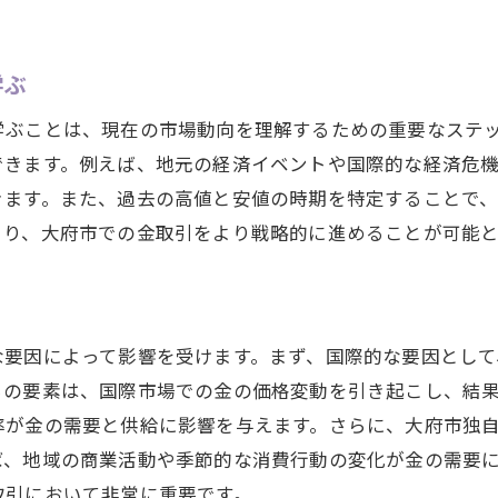
愛知県大府市特有の経済要因が金価格に及ぼす影響
地域経済が金相場に与える具体的影響
学ぶ
愛知県大府市内の経済活動と金市場の関連性
学ぶことは、現在の市場動向を理解するための重要なステ
地域の消費動向が金価格に及ぼす変化
できます。例えば、地元の経済イベントや国際的な経済危
愛知県大府市における産業構造と金相場の関係
きます。また、過去の高値と安値の時期を特定することで
地元企業の動向と金市場の反応
より、大府市での金取引をより戦略的に進めることが可能と
地域資源と金相場の相互作用を探る
最新の金相場動向を分析して理想的な売却タイミングを見
最新の市場データを活用した売却戦略
な要因によって影響を受けます。まず、国際的な要因として
愛知県大府市における売却タイミングの見極め方
らの要素は、国際市場での金の価格変動を引き起こし、結
市場分析を基にした高値売却のポイント
率が金の需要と供給に影響を与えます。さらに、大府市独
愛知県大府市の金相場動向予測
ば、地域の商業活動や季節的な消費行動の変化が金の需要
データ解析で見つける最適な金売却時期
取引において非常に重要です。