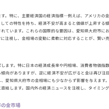
地域特性を活かした取引方法の選び方
愛知県大府市での取引に役立つ情報源
ます。特に、主要経済国の経済指標—例えば、アメリカの
市場ガイドを活用した高値取引の実現
としての特性を持ち、経済不安が高まると価値が上昇する
愛知県大府市の取引環境を最大限に活かす方法
されています。これらの国際的な要因は、愛知県大府市に
常に注視し、金相場の変動に柔軟に対応することが、賢い
ぼします。特に日本の経済成長率や円相場、消費者物価指
る傾向がありますが、逆に経済不安が広がると金は再び注
し、愛知県大府市の金相場にも少なからず影響を与えます
に直結します。国内外の経済ニュースを注視し、タイミン
市の金市場