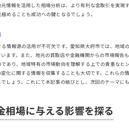
地元情報を活用した相場分析は、より有利な金取引を実現
金の売買成功を支える心理的要因
見極めることも成功への鍵となるでしょう。
愛知県大府市での信頼できる取引先選び
地元経済ニュースが金相場に与えるリアルな影響とは
源
最新の経済ニュースと金相場の相関関係
きる情報源の活用が不可欠です。愛知県大府市では、地域
愛知県大府市の経済動向と金市場の反応
ています。また、地元の買取店や金融機関からの市場報告
ニュースから読み解く金価格の変動要因
のであり、地域特有の市場動向を理解する上での貴重なヒ
地域報道が金相場に及ぼす直接的影響
の変化に関する情報を収集することも大切です。これらの
愛知県大府市における経済イベントと金相場の関係
るでしょう。これにて本記事の結びとし、次回のテーマに
地元ニュースを活用した金相場予測の方法
愛知県大府市で最高の取引を実現するための市場ガイド
金相場に与える影響を探る
愛知県大府市の金市場における取引の流れ
成功する取引のための地元市場ガイド