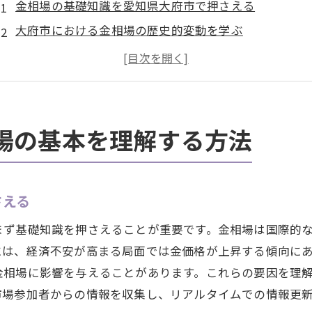
金相場の基礎知識を愛知県大府市で押さえる
大府市における金相場の歴史的変動を学ぶ
金相場に影響を及ぼす要素とその理解
愛知県大府市特有の金市場トレンドを把握する
地元情報を活かした金相場分析のポイント
愛知県大府市での金取引に必要な情報源
場の基本を理解する方法
国際市場と国内経済が金相場に与える影響を探る
国際市場の動向と金相場の関係とは
さえる
国内経済が金価格に与える影響を解説
グローバルな視点から見る愛知県大府市の金市場
まず基礎知識を押さえることが重要です。金相場は国際的
愛知県大府市における金相場への国際的要素の影響
には、経済不安が高まる局面では金価格が上昇する傾向に
金相場に影響を与えることがあります。これらの要因を理
国内外の経済ニュースが金市場に与える変動要因
市場参加者からの情報を収集し、リアルタイムでの情報更
愛知県大府市における金相場と国際的な相場の比較