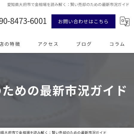
愛知県大府市で金相場を読み解く：賢い売却のための最新市況ガイド
90-8473-6001
お問い合わせはこちら
店の特徴
アクセス
ブログ
コラム
ンド品
のための最新市況ガイド
計
エリー
整理
知県大府市で金相場を読み解く：賢い売却のための最新市況ガイド