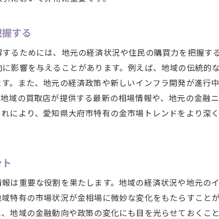
市場動向と売却タイミングの関係を理解する
賢い金の売却を実現するための戦略案
把握する
売却前に知っておくべき戦略的ポイント
解するためには、地元の経済状況や住民の購買力を把握す
愛知県大府市での高値売却を目指す方法
向に影響を与えることがあります。例えば、地域の伝統的
市場環境に応じた柔軟な売却戦略
ます。また、地元の経済政策や新しいインフラ開発が進行
リスク管理を考慮した売却プランの構築
、地域の買取店が提供する最新の相場情報や、地元の金融
これにより、愛知県大府市特有の金市場トレンドをより深
最新情報を活かした売却戦略の提案
愛知県大府市での賢い金取扱いテクニック
愛知県大府市での金の売買を成功に導く秘訣
ント
成功する金売買のための基本ルール
愛知県大府市での取引を有利にする秘訣
情報は重要な役割を果たします。地域の経済状況や地元の
地域特有の市場状況が金相場に微妙な変化をもたらすこと
地元市場に精通した売買戦略の立案
に、地域の金融動向や政策の変化にも目を光らせておくこ
愛知県大府市での取引成功事例を学ぶ