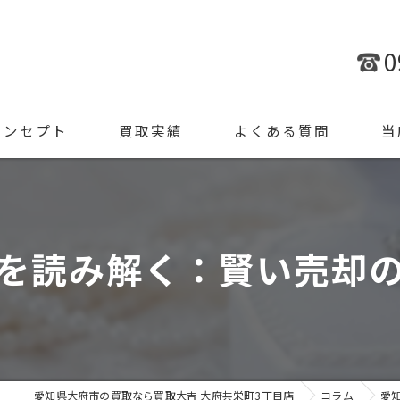
0
コンセプト
買取実績
よくある質問
当
金
ブラ
を読み解く：賢い売却
腕時
ジュ
遺品
愛知県大府市の買取なら買取大吉 大府共栄町3丁目店
コラム
愛