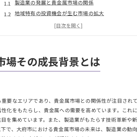
製造業の発展と貴金属市場の関係
地域特有の投資機会が生む市場の拡大
大府市における貴金属需要の変遷
地元企業の進出が市場成長を後押し
大府市での貴金属取引の歴史的背景
地域経済が貴金属市場に及ぼす影響
市場その成長背景とは
貴金属市場の変化を牽引する大府市の新たな投資機会
貴金属投資の最新トレンド
地域インフラ整備と市場の関連性
大府市での投資家向けイベントの増加
る重要なエリアであり、貴金属市場との関係性が注目され
地域資源を活用した新たな投資先
活性化をもたらし、貴金属への需要を高めています。これ
注目を集めています。また、製造業がもたらす技術革新や
大府市の経済成長が投資に及ぼす影響
況下で、大府市における貴金属市場の未来は、製造業の動
投資家向けの貴金属取引プラットフォーム