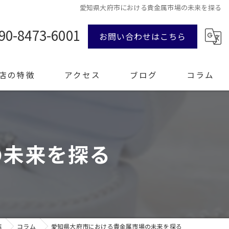
愛知県大府市における貴金属市場の未来を探る
90-8473-6001
お問い合わせはこちら
店の特徴
アクセス
ブログ
コラム
ンド品
の未来を探る
計
エリー
整理
店
コラム
愛知県大府市における貴金属市場の未来を探る