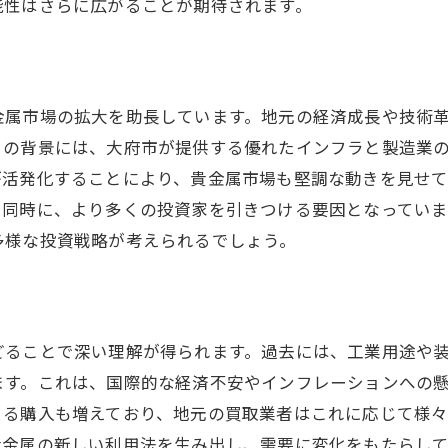
能性はさらに広がることが期待されます。
技術革新がもたらす貴金属市場への影響とは
新技術の導入が貴金属取引を変える
デジタル技術と貴金属市場の融合
金属市場の拡大を助長しています。地元の経済成長や技術
革新的な取引システムと市場の未来
この背景には、大府市が提供する優れたインフラと製造業
AIが貴金属価格予測に与える影響
が活発化することにより、貴金属市場も堅調な動きを見せ
技術革新による取引コストの削減
と同時に、より多くの投資家を引きつける要因となってい
持続可能な技術と貴金属産業の発展
多様な投資戦略が考えられるでしょう。
世界経済の動向が大府市の貴金属価格に与える影響
国際貿易摩擦が市場に及ぼす影響
グローバル経済の変動と貴金属価格
どることで深い理解が得られます。過去には、工業用途や
大府市における貴金属価格の国際比較
ます。これは、国際的な経済不安やインフレーションへの
金融政策の変化が市場に与える影響
よる購入も増えており、地元の買取業者はこれに応じて様
為替レートの変動が貴金属価格に及ぼす影響
貴金属の新しい利用法を生み出し、需要に変化をもたらして