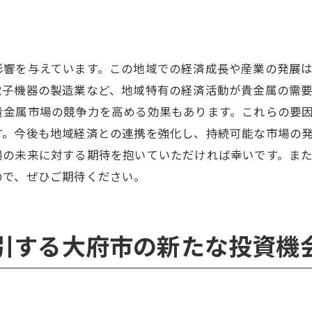
大府市の市場競争力を高める方法
貴金属市場における革新リーダーシップ
影響を与えています。この地域での経済成長や産業の発展
地域経済の活性化が貴金属市場に与える影響を探る
電子機器の製造業など、地域特有の経済活動が貴金属の需
地元企業の成長が市場に及ぼす波及効果
貴金属市場の競争力を高める効果もあります。これらの要
地域経済活性化と貴金属市場の相乗効果
す。今後も地域経済との連携を強化し、持続可能な市場の
新規雇用創出と市場の拡大
場の未来に対する期待を抱いていただければ幸いです。ま
インフラ投資と市場の成長関連性
ので、ぜひご期待ください。
地域経済政策が貴金属市場に与える影響
観光業の発展が市場に及ぼす効果
引する大府市の新たな投資機
貴金属市場の理解を深めるための大府市における最新動
最新市場データの分析と解説
地元マーケットの動向解説