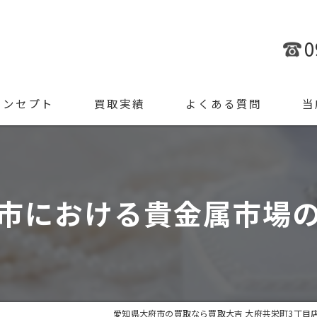
0
コンセプト
買取実績
よくある質問
当
金
ブラ
市における貴金属市場
腕時
ジュ
遺品
愛知県大府市の買取なら買取大吉 大府共栄町3丁目