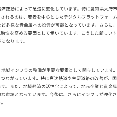
貴金属価格の変動要因とその分析
経済変動によって急速に変化しています。特に愛知県大府
市場変化に対応するための情報収集法
目されるのは、若者を中心としたデジタルプラットフォー
地域のエキスパートによる最新市場インサイト
ど多様な貴金属への投資が可能となっています。さらに、
大府市の貴金属市場における教育・研修プログラム
流動性を高める要因として働いています。こうした新しい
能になります。
、地域インフラの整備が重要な要素として関与しています
とつながっています。特に高速鉄道や主要道路の改善が、
ます。また、地域経済の活性化によって、地元企業と貴金属
的な市場となっています。今後は、さらにインフラが強化
う。