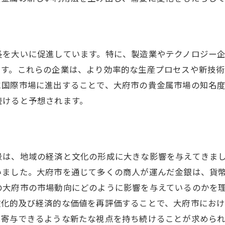
世界的な経済危機と貴金属の安全資産化
地政学的リスクと貴金属市場愛知県大府市の視点から
地域の安全保障と市場の安定性
長を大いに促進しています。特に、製造業やテクノロジー
地政学的要因が貴金属需要に及ぼす影響
ます。これらの企業は、より効率的な生産プロセスや新技
国際紛争と貴金属市場の連動性
に国際市場に進出することで、大府市の貴金属市場の知名
大府市における貴金属取引のリスク管理
続けると予想されます。
政治的リスクが市場に与える短期的影響
地政学的リスクへの地域戦略的対応
大府市と貴金属市場の未来を見据えた戦略的アプローチ
景は、地域の経済と文化の形成に大きな影響を与えてきま
地域特有の市場戦略の策定
いました。大府市を通じて多くの商人が運んだ金銀は、貨
持続可能な市場成長を目指す取り組み
の大府市の市場動向にどのように影響を与えているのかを
文化的及び経済的な価値を再評価することで、大府市にお
地域の強みを活かした市場展開
に寄与できるような新たな視点を持ち続けることが求められ
貴金属市場の長期的ビジョン