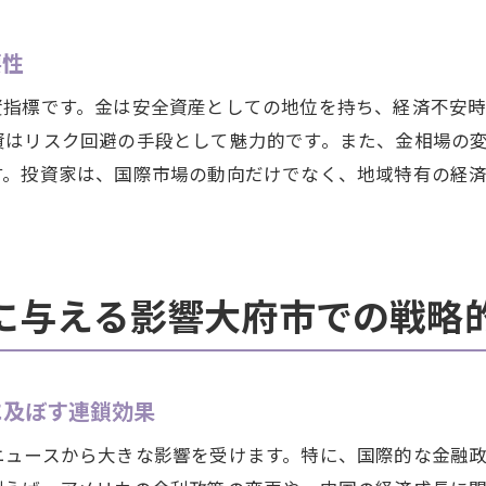
大府市における長期的な金投資の視点
要性
大府市の相場情報を基にした短期売買戦略
資指標です。金は安全資産としての地位を持ち、経済不安
季節的要因を考慮した大府市の金相場の変動予測
資はリスク回避の手段として魅力的です。また、金相場の
季節の変化が大府市の金相場に与える影響
す。投資家は、国際市場の動向だけでなく、地域特有の経
大府市の四季と金価格の変動パターン
大府市の特定イベントが金相場に及ぼす影響
季節ごとの大府市における金売却の最適時期
大府市の気候が金市場に与える短期的影響
に与える影響大府市での戦略
季節要因を考慮した大府市の金投資戦略
最大の利益を引き出すための大府市金相場最新情報
に及ぼす連鎖効果
大府市での金取引に役立つ最新情報の活用法
利益を最大化するための大府市相場情報
ニュースから大きな影響を受けます。特に、国際的な金融