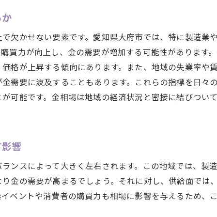
最新の大府市経済情報が金売却に与えるヒント
るか
地元経済の動向を掴み金相場における優位性を高める
上で欠かせない要素です。愛知県大府市では、特に製造業
大府市の経済成長が金相場に与える影響
の購買力が向上し、金の需要が増加する可能性があります
地域経済の指標を活用した大府市での戦略的取引
、価格が上昇する傾向にあります。また、地域の失業率や
大府市経済の変化を利用した金相場の予測
が金需要に波及することもあります。これらの指標を日々
地元経済のサイクルと金市場の関係性
とが可能です。金相場は地域の経済状況と密接に結びつい
大府市の経済イベントが金取引に与える効果
地元経済動向を踏まえた取引のタイミング調整
す影響
大府市での金相場を賢く利用するための売買戦略
大府市での効果的な金売買の基礎
バランスによって大きく左右されます。この地域では、製
売買戦略における大府市の市場特性の活用
より金の需要が高まるでしょう。それに対し、供給面では
業イベントや消費者の購買力も相場に影響を与えるため、
大府市の経済状況に応じた売買の柔軟性
大府市の投資家が知るべき取引のテクニック