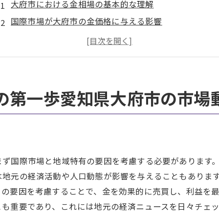
大府市における金相場の基本的な理解
国際市場が大府市の金価格に与える影響
大府市の歴史的な金相場の変遷とその教訓
地域の経済指標が金相場にどう影響するか
金の需要と供給が大府市の相場に及ぼす影響
大府市の投資家にとっての金相場の重要性
の第一歩愛知県大府市の市場
経済ニュースが金価格に与える影響大府市での戦略的な視
世界の経済ニュースが大府市の金価格に及ぼす連鎖効
大府市の金相場を読むためのメディア分析
ニュース速報を活用した大府市における迅速な売買戦
まず国際市場と地域特有の要因を考慮する必要があります
大府市における金相場の変動要因としての政治的決定
は地元の経済活動や人口動態が影響を与えることもありま
らの要因を考慮することで、金を効果的に売買し、利益を
地域ニュースが大府市の金市場に与える影
とも重要であり、これには地元の経済ニュースを日々チェ
情報収集が大府市での金取引における成功の鍵