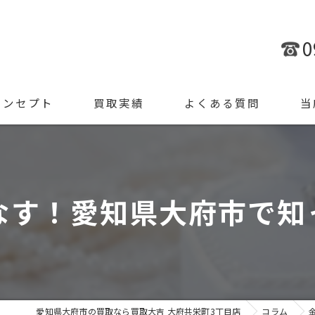
0
コンセプト
買取実績
よくある質問
当
金
ブラ
なす！愛知県大府市で知
腕時
ジュ
遺品
愛知県大府市の買取なら買取大吉 大府共栄町3丁目店
コラム