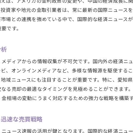
大府市の最新経済ニュースが金取引に与える示唆
例えば、アメリカの金利政策の変更や、中国の経済成長に
の投資家や地元の金取引業者は、常に最新の国際ニュース
大府市における金相場のトレンド分析
際市場との連携を強めている中で、国際的な経済ニュース
情報を駆使した大府市の金投資戦略
重要です。
大府市での金取引における最新のリスク管理
分析
、メディアからの情報収集が不可欠です。国内外の経済ニ
レビ、オンラインメディアなど、多様な情報源を駆使する
、地域ニュースにも注目することが重要です。特に、愛知
次なる売却の最適なタイミングを見極めることができます
、金相場の変動にうまく対応するための強力な戦略を構築
る迅速な売買戦略
、ニュース速報の活用が鍵となります。国際的な経済ニュ