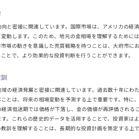
地域特有の要因を見極めて大府市の金相場の波を乗りこな
響
大府市の地域経済が金相場に与える影響を理解する
動向と密接に関連しています。国際市場は、アメリカの経
季節やイベントが大府市の金価格にどう作用するか
て変動します。このため、地元の金相場を理解するために
大府市特有の天候が金相場に及ぼす影響
際市場の動きを意識した売買戦略を持つことは、大府市に
大府市の社会的要因と金市場の関係性
ることで、より効果的な投資判断を行うことができます。
大府市における金相場の地域的特異性
地域のライフスタイルが大府市の金取引に与える影響
教訓
愛知県大府市における金相場最新情報で売却タイミングを
地域の経済発展と密接に関連しています。過去数十年にわ
最新の大府市金相場データを活用する方法
ぶことは、将来の相場変動を予測する上で重要です。特に
大府市における金売却の最適なタイミング
の経済低迷期では価格が下落し、金の価値が再評価される
大府市の市場情報を駆使した利益最大化戦略
ます。これらの歴史的データを活用することで、投資家は
最新の市場動向が大府市の金取引に及ぼす影響
の教訓を理解することは、長期的な投資計画を策定する上
大府市の金相場に関する重要な更新情報