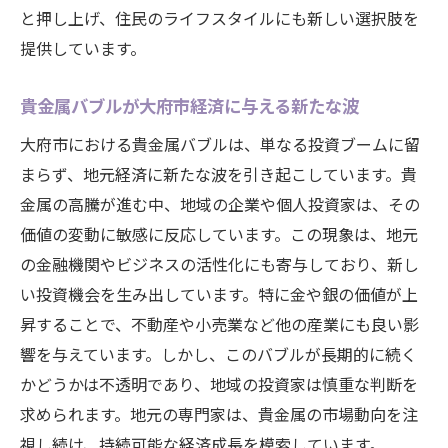
と押し上げ、住民のライフスタイルにも新しい選択肢を
貴金属バブルから学ぶビジネスチャンス
提供しています。
地域経済活性化の鍵を握る貴金属市場
大府市を支える貴金属の新たな可能性
貴金属バブルが大府市経済に与える新たな波
持続的発展を目指す貴金属産業の未来
大府市における貴金属バブルは、単なる投資ブームに留
専門家が示唆する貴金属市場の課題と展望
まらず、地元経済に新たな波を引き起こしています。貴
貴金属バブルの震源地大府市で見つける新たな
金属の高騰が進む中、地域の企業や個人投資家は、その
価値とは
価値の変動に敏感に反応しています。この現象は、地元
の金融機関やビジネスの活性化にも寄与しており、新し
貴金属の価値と地域社会の関係
い投資機会を生み出しています。特に金や銀の価値が上
大府市における新しい投資の形
昇することで、不動産や小売業など他の産業にも良い影
貴金属と観光の相乗効果を探る
響を与えています。しかし、このバブルが長期的に続く
地域資源としての貴金属の活用
かどうかは不透明であり、地域の投資家は慎重な判断を
消費者が求める本物の価値とは
求められます。地元の専門家は、貴金属の市場動向を注
地域のブランディングにおける貴金属の役
視し続け、持続可能な経済成長を模索しています。