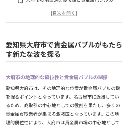
関係
地域住民の生活に与える影響と変化
貴金属バブルが大府市経済に与える新たな
波
愛知県大府市で貴金属バブルがもたら
投資家が注目する大府市の新たな市場動向
す新たな波を探る
大府市の文化と貴金属バブルの交錯
持続可能な発展のための貴金属バブル活用
法
大府市の地理的な優位性と貴金属バブルの関係
貴金属市場のダイナミズムが大府市にもたらし
愛知県大府市は、その地理的な位置が貴金属バブルの鍵
た影響を解明
を握るポイントとなっています。名古屋市に近接してい
世界市場と連動する大府市の貴金属取引
るため、商取引の中心地としての役割を果たし、多くの
市場の変動がもたらすリスクとチャンス
貴金属買取業者が集まる激戦区となっています。この地
専門家が語る貴金属市場の未来予測
理的優位性により、大府市は貴金属市場の中心地として