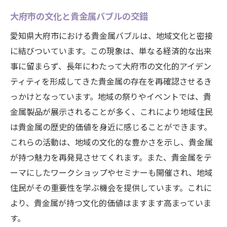
新たな産業を生む貴金属の可能性
大府市の文化と貴金属バブルの交錯
地域独自の貴金属製品とその市場価値
愛知県大府市における貴金属バブルは、地域文化と密接
地域ブランドとしての貴金属の位置付け
に結びついています。この現象は、単なる経済的な出来
持続可能な地域社会を築く貴金属市場
事に留まらず、長年にわたって大府市の文化的アイデン
貴金属バブルの中心地大府市で歴史から学ぶ価
ティティを形成してきた貴金属の存在を再確認させるき
値の再発見
っかけとなっています。地域の祭りやイベントでは、貴
歴史的視点から見る貴金属の価値
金属製品が展示されることが多く、これにより地域住民
大府市の文化遺産としての貴金属
は貴金属の歴史的価値を身近に感じることができます。
貴金属を通じた地域文化の再評価
これらの活動は、地域の文化的な豊かさを示し、貴金属
伝統と現代が交差する貴金属市場
が持つ魅力を再発見させてくれます。また、貴金属をテ
地域資源を活用した持続可能な開発
ーマにしたワークショップやセミナーも開催され、地域
住民がその重要性を学ぶ機会を提供しています。これに
歴史から学ぶ地域資源の新たな活用法
より、貴金属が持つ文化的価値はますます高まっていま
す。