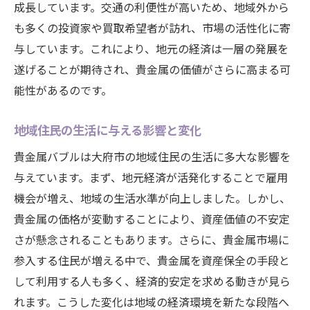
成長しています。交通の利便性が高いため、地域外から
大府市の企業が果たす役割と対応策
も多くの投資家や買取希望者が訪れ、市場の活性化に寄
貴金属市場の進化と大府市の適応
与しています。これにより、地元の経済は一層の発展を
地域社会と貴金属市場の持続的な関係構築
遂げることが期待され、貴金属の価値がさらに高まる可
金と銀の歴史が息づく大府市で貴金属バブルの
能性があるのです。
真実を追う
歴史的背景から見る大府市の貴金属文化
地域住民の生活に与える影響と変化
地域資源としての金と銀の役割
貴金属バブルは大府市の地域住民の生活に多大な影響を
過去と現在をつなぐ貴金属取引の変遷
与えています。まず、地元経済が活発化することで雇用
地域の伝統工芸と貴金属の関係性
機会が増え、地域の生活水準が向上しました。しかし、
大府市の歴史と貴金属バブルの今
貴金属の価格が変動することにより、資産価値の不安定
さが懸念されることもあります。さらに、貴金属市場に
貴金属を通じて地域史を再発見する
参入する住民が増える中で、貴金属を資産保全の手段と
現地専門家が語る大府市の貴金属バブルと未来
して利用する人も多く、経済的安定を求める動きが見ら
の可能性
れます。こうした変化は地域の経済環境を新たな段階へ
専門家視点で見る貴金属市場の展望