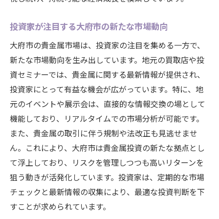
割
愛知県大府市で貴金属の変遷を辿り未来へのヒ
投資家が注目する大府市の新たな市場動向
ントを得る
大府市の貴金属市場は、投資家の注目を集める一方で、
過去の成功事例に学ぶ貴金属取引
新たな市場動向を生み出しています。地元の買取店や投
地域の歴史と共に歩む貴金属の変化
資セミナーでは、貴金属に関する最新情報が提供され、
投資家にとって有益な機会が広がっています。特に、地
貴金属に見る地域の発展と未来
元のイベントや展示会は、直接的な情報交換の場として
異文化交流を促す貴金属の力
機能しており、リアルタイムでの市場分析が可能です。
未来を見据えた貴金属の新たな価値
また、貴金属の取引に伴う規制や法改正も見逃せませ
地域コミュニティと貴金属の共存
ん。これにより、大府市は貴金属投資の新たな拠点とし
地域経済を支える貴金属市場の背景と大府市の
て浮上しており、リスクを管理しつつも高いリターンを
新たな魅力
狙う動きが活発化しています。投資家は、定期的な市場
貴金属市場が地域経済に果たす役割
チェックと最新情報の収集により、最適な投資判断を下
大府市の発展を支える貴金属加工技術
すことが求められています。