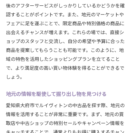
後のアフターサービスがしっかりしているかどうかを確
注意点
認することがポイントです。また、地元のマーケットや
偽物を見分けるための基礎知識
フェアに足を運ぶことで、限定商品や特別価格の商品に
返品ポリシーとアフターサービスの確認
出会えるチャンスが増えます。これらの場では、直接シ
衝動買いを防ぐための心構え
ョップのスタッフと交流し、自分の希望や予算に合った
専門家の意見を活用した購入判断
商品を提案してもらうことも可能です。このように、地
購入後のメンテナンスとケア方法
域の特色を活用したショッピングプランを立てること
購入時の感動を長く保つための工夫
で、より満足度の高い買い物体験を得ることができるで
しょう。
愛知県大府市でのショッピングでルイヴィトン
を賢く選ぶコツ
地元の情報を駆使して掘り出し物を見つける
地域限定モデルや特別アイテムの探し方
愛知県大府市でルイヴィトンの中古品を探す際、地元の
店舗ごとの特色を活かした選び方
情報を活用することが非常に重要です。まず、地元の買
地元のショッピングイベントを活用する
取店や中古ショップの特別セールやキャンペーン情報を
時間をかけてじっくり選ぶためのスケジュ
キャッチすることで、通常よりもお得に購入するチャン