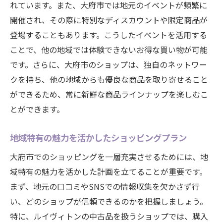
人気モデルの見分け方と賢い選択肢
れています。また、大府市では地元のイベントが頻繁に
開催され、その際に特別なディスカウントや限定商品が
購入前に確認すべきアイテムの状態チェッ
登場することもあります。こうしたイベントを活用する
ク
ことで、他の地域では体験できないお得な買い物が可能
保証書と付属品の確認の重要性
です。さらに、大府市のショップは、独自のネットワー
信頼できる店舗の見つけ方
クを持ち、他の地域からも優良な商品を取り寄せること
大府市でルイヴィトンの掘り出し物を見つける
ができるため、常に新鮮な商品ラインナップを楽しむこ
ためのヒント
とができます。
地元のオークションやバザーを活用する
中小店舗のユニークな在庫を探る
地域特有の魅力を活かしたショッピングプラン
知る人ぞ知る隠れた名店の紹介
大府市でのショッピングを一層充実させるためには、地
地元の利用者から直接情報を得る方法
域特有の魅力を活かした計画を立てることが重要です。
イベントやセール情報を逃さずキャッチ
まず、地元の口コミやSNSでの情報収集を欠かさず行
い、どのショップが信頼できるのかを把握しましょう。
季節に応じた賢いショッピングタイミング
特に、ルイヴィトンの中古品を扱うショップでは、購入
ルイヴィトン中古品の購入で失敗しないための