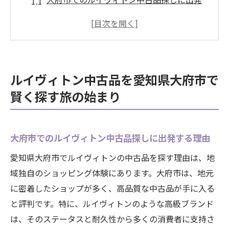
する理由
地域特有の魅力を活かしたショッピングプ
ラン
地元の情報を駆使して掘り出し物を見つけ
ルイヴィトン中古品を愛知県大府市で
る
賢く探す旅の始まり
オンライン情報と現地情報の賢い融合
効率的な店舗巡りのための事前準備
中古品市場のトレンドを捉える方法
大府市でのルイヴィトン中古品探しに出発する理由
中古品選びの基本ルール:ルイヴィトンをお得に
愛知県大府市でルイヴィトンの中古品を探す理由は、地
購入するために
域独自のショッピング体験にあります。大府市は、地元
中古ルイヴィトンの品質を見極めるポイン
に密着したショップが多く、高品質な中古品が手に入る
ト
と評判です。特に、ルイヴィトンのような高級ブランド
価格交渉のテクニックでさらにお得に
は、そのステータスと耐久性から多くの消費者に支持さ