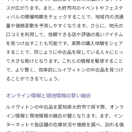
ール
スが広がります。また、大府市内のイベントやフェステ
信頼できるスタッフとの関係構築
ィバルの開催時期をチェックすることで、地域内の流通
購入の決め手となる要素を見極める
量や価格変動を予測しやすくなります。さらに、地元の
ルイヴィトン中古品の価値を最大限に引き出す
口コミを利用して、信頼できる店や評価の高いアイテム
選び方とは
を見つけ出すことも可能です。実際の購入体験をシェア
投資価値の観点から見る中古ルイヴィトン
することで、同じように中古品を探している人々にとっ
て大きな助けとなります。これらの情報を駆使すること
長く愛用できるデザインと機能性
で、より賢く、効率的にルイヴィトンの中古品を見つけ
資産価値を高める保存状態の保持
ることができるでしょう。
将来のリセールを考えた選択肢
特別なストーリーを持つアイテムの魅力
オンライン情報と現地情報の賢い融合
価値ある一品を見つけるための直感力
ルイヴィトンの中古品を愛知県大府市で探す際、オンラ
大府市でルイヴィトンを買うメリットと他には
イン情報と現地情報の融合が鍵となります。まず、イン
ない魅力
ターネットで各店舗の在庫状況や価格を調べ、訪れる価
地元ならではの手厚いサポート体制