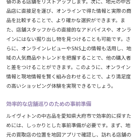
値のある店舗をリストアップします。次に、地元の中古
大府市の特有な文化と食を楽しむついでに
品店に直接足を運び、オンラインで得た情報と実際の商
交通アクセスが良好な立地の利便性
品を比較することで、より確かな選択ができます。ま
た、店舗スタッフからの直接的なアドバイスや、オンラ
地元価格での優位性を活かす
インにはない掘り出し物を見つけることも可能です。さ
リピーターが教える大府市の魅力
らに、オンラインレビューやSNS上の情報も活用し、地
地域密着型の店舗運営の信頼感
域の人気商品やトレンドを把握することで、他の購入者
ルイヴィトン中古品購入経験者の声から学ぶ選
と差をつけることができます。このように、オンライン
び方のポイント
情報と現地情報を賢く組み合わせることで、より満足度
実際の購入体験談から学ぶべき教訓
の高いショッピング体験を実現できるでしょう。
購入者からのリアルなレビューを読む
効率的な店舗巡りのための事前準備
成功したショッピングストーリーの共有
初心者でも安心の購入アドバイス
ルイヴィトンの中古品を愛知県大府市で効率的に探すた
地元のコミュニティを活用した情報収集
めには、しっかりとした事前準備が必要です。まず、地
元の買取店の位置を地図アプリで確認し、訪れる店舗の
購入後に得られる満足感とは