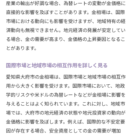
産業の輸出が好調な場合、為替レートの変動が金価格に
とは
直接的な影響を及ぼすことがあります。金相場は、国際
国際的な経済ニュースが金価格に与える影
市場における動向にも影響を受けますが、地域特有の経
響
済動向も無視できません。地元経済の発展が安定してい
為替レートの変動とその影響を考察する
る場合、金の需要が高まり、金価格の上昇要因となるこ
主要国の金政策と大府市への影響
とがあります。
地政学的リスクが愛知県の金価格に与える
国際市場と地域市場の相互作用を詳しく見る
影響
国際的な金の需給バランスとその分析
愛知県大府市の金相場は、国際市場と地域市場の相互作
用から大きく影響を受けます。国際市場において、地政
世界の金融市場と大府市の金相場の関係
学的リスクや米ドルの為替レートなどが金相場に影響を
大府市の特有要因が金相場に及ぼす影響を解説
与えることはよく知られています。これに対し、地域市
地域の経済動向が金相場に与える影響
場では、大府市の地元経済の状態や地元投資家の動向が
大府市の産業構造と金取引の関係
金価格に影響を及ぼします。例えば、国際的な不安定要
地元イベントが金相場に及ぼす短期的影響
因が存在する場合、安全資産としての金の需要が増加