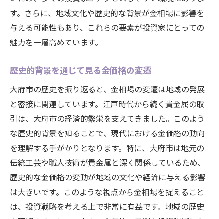
す。さらに、地域文化や歴史的な背景が金相場に影響を
市場予測を活用した売買戦略の立案
与える可能性もあり、これらの要素が投資家にとっての
過去データを基にした取引の傾向分析
魅力を一層高めています。
地元専門家の意見を活用する方法
金の購入を検討する際のチェックポイント
歴史的背景を通じて見る金価格の変遷
利益を最大化するためのタイミング戦略
大府市の歴史を振り返ると、金相場の変遷は地域の発展
大府市での金相場の最新トレンドを徹底分析
と密接に関連しています。江戸時代から続く貴金属の取
最近のトレンドから見る金相場の動向
引は、大府市の経済的繁栄を支えてきました。このよう
デジタル技術の進化と金取引の未来
な歴史的背景を知ることで、現代における金価格の動向
投資リスクとリターンの最新分析
を理解する手がかりとなります。特に、大府市は地元の
伝統工芸や職人技術が貴金属と深く関係しているため、
大府市内の人気金商品とその理由
歴史的な金価格の変動が地域の文化や経済に与える影響
金市場における最新の投資手法
は大きいです。このような視点から金相場を捉えること
地元投資家による最近の成功事例
は、投資戦略を考える上で非常に有益です。地域の歴史
賢い投資家が知るべき大府市の金相場の未来予