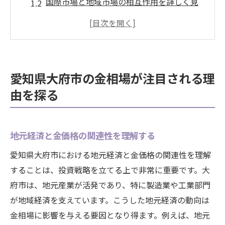
国際市場と地域市場の相互作用を詳しく見
る
投資家にとって魅力的な大府市の要素とは
歴史的背景を通じて見る金価格の変遷
大府市での金相場に関するよくある疑問
愛知県大府市の金相場が注目される理
地元住民の視点から見る金相場の意義
由を探る
金相場の基礎知識大府市での取引に役立てる
金の基本的な価値とその変動要因を学ぶ
地元経済と金価格の関連性を理解する
初めての金投資者向け：大府市での始め方
金相場のチャート分析方法とその応用
愛知県大府市における地元経済と金価格の関連性を理解
することは、投資戦略を立てる上で非常に重要です。大
知っておくべき金取引の基本用語
府市は、地元産業が活発であり、特に製造業や工業部門
大府市での金取引の流れを詳しく解説
が地域経済を支えています。こうした地元経済の動向は
金の保管とセキュリティに関する基礎知識
金相場に影響を与える要因となり得ます。例えば、地元
国際市場の動きが大府市の金価格に与える影響