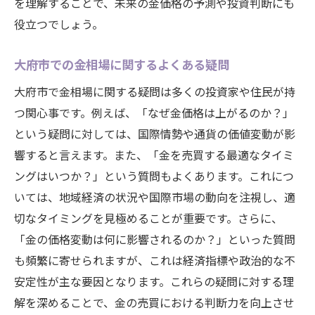
を理解することで、未来の金価格の予測や投資判断にも
測
役立つでしょう。
将来の市場動向を予測するためのツール
専門家による今後の金価格予測
大府市での金相場に関するよくある疑問
技術革新が金市場に与える影響
大府市で金相場に関する疑問は多くの投資家や住民が持
大府市における金投資の長期的メリット
つ関心事です。例えば、「なぜ金価格は上がるのか？」
環境変化と金の価値の相関を探る
という疑問に対しては、国際情勢や通貨の価値変動が影
響すると言えます。また、「金を売買する最適なタイミ
金相場の将来を見据えた戦略的投資
ングはいつか？」という質問もよくあります。これにつ
いては、地域経済の状況や国際市場の動向を注視し、適
切なタイミングを見極めることが重要です。さらに、
「金の価格変動は何に影響されるのか？」といった質問
も頻繁に寄せられますが、これは経済指標や政治的な不
安定性が主な要因となります。これらの疑問に対する理
解を深めることで、金の売買における判断力を向上させ