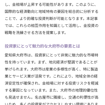
季節的要因と金価格の変動
し、金相場が上昇する可能性があります。このように、
地域の購買力と金の需要の相関
国際的な経済動向と地域特有の要因を総合的に分析する
大府市の人口動態と金相場の未来
ことで、より的確な投資判断が可能となります。本記事
では、これらの相互作用を知識として活用し、金投資の
地元経済と金相場愛知県大府市の現在地
戦略を洗練させる方法を提案します。
愛知県の経済動向と金相場の連動性
地域経済における金の役割を再評価
投資家にとって魅力的な大府市の要素とは
大府市のインフラが金市場に及ぼす影響
愛知県大府市は、投資家にとって非常に魅力的な市場特
地方自治体の政策と金相場の変動
性を持っています。まず、地元経済が堅調であることが
地元企業の動向と金価格の関係
挙げられます。大府市は産業の多様性が高く、特に製造
愛知県の消費者信頼感が金相場に与える影
業とサービス業が活発です。これにより、地域全体の経
響
済安定性が確保され、金相場に対する投資リスクを軽減
愛知県大府市での最適な金の売買タイミングを
する要因となっています。また、大府市の地理的優位性
見極める方法
も見逃せません。名古屋市に隣接し、交通の利便性が高
季節ごとの金取引のベストタイミング
いため、多くの投資家がアクセスしやすい環境にありま