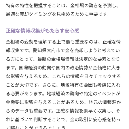
売却タイミングを逃さない為のチェックリ
特有の特性を把握することは、金相場の動きを予測し、
スト
最適な売却タイミングを見極めるために重要です。
専門家の意見を活用する利点
正確な情報収集がもたらす安心感
リスクを最小限にするタイミング戦略
賢く金を売却するための最新市場情報の活用法
金相場の変動を理解する上で最も重要なのは、正確な情
報収集です。愛知県大府市で金を売却しようと考えてい
インターネットを活用した相場情報収集
る方にとって、最新の金相場情報は決定的な要素となり
最新ニュースの正しい読み方
ます。国際経済の動向や国内の政治情勢が金価格に大き
市場予測を見極めるための技術
な影響を与えるため、これらの情報を日々チェックする
情報過多から本質を捉える方法
ことが大切です。さらに、地域特有の要因も考慮に入れ
信頼できる情報源の選び方
る必要があります。地域経済の動向や特定のイベントが
市場の動きを予測する指標
金需要に影響を与えることがあるため、地元の情報源か
愛知県大府市での金相場の最新動向を詳しく解
らのデータも重要です。正確な情報を素早く収集し、そ
説
れに基づいて判断することで、金の取引に安心感を持っ
最近の市場変動とその要因
て臨むことができるでしょう。