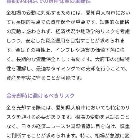
長期的な視点での資産保全の重要性
最大の利益を得るための戦略と売却成功のポイ
金相場の変動に対処するためには、愛知県大府市におい
ント
ても長期的視点での資産保全が重要です。短期的な価格
効果的な交渉術で利益を最大化する
の変動に惑わされず、経済状況や地政学的リスクを考慮
投資視点から見た金の売却戦略
しつつ、安定した資産運用を目指すことが求められま
売却前に考慮すべき重要な要素
す。金はその特性上、インフレや通貨の価値下落に強
市場分析を基にした売却計画の立案
く、長期的な資産保全として有効です。大府市の地域特
失敗を防ぐためのリスク管理術
性を理解し、最適なタイミングでの売却を行うことで、
資産を堅実に守ることが可能です。
長期的視点での資産運用と売却戦略
金売却時に避けるべきリスク
金を売却する際には、愛知県大府市においても特定のリ
スクを避ける必要があります。相場の変動を見誤ること
なく、日々の経済ニュースや国際情勢に目を向け、慎重
に判断することが求められます。特に、相場が急激に変