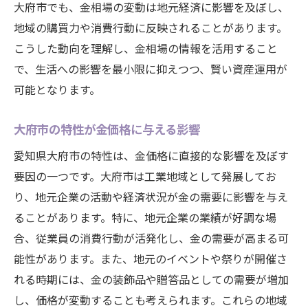
大府市でも、金相場の変動は地元経済に影響を及ぼし、
地元経済の変動と愛知県大府市の金価格への影
地域の購買力や消費行動に反映されることがあります。
響
こうした動向を理解し、金相場の情報を活用すること
地域経済成長と金価格の相関性
で、生活への影響を最小限に抑えつつ、賢い資産運用が
大府市の産業動向が金相場に与える影響
可能となります。
地元イベントと金価格の相互作用
大府市の特性が金価格に与える影響
地域特有の需要と供給のバランス
地元企業の動きが相場に及ぼす影響
愛知県大府市の特性は、金価格に直接的な影響を及ぼす
要因の一つです。大府市は工業地域として発展してお
地方自治体の政策と金の価格変動
り、地元企業の活動や経済状況が金の需要に影響を与え
金売却における最適なタイミングを見極める方
ることがあります。特に、地元企業の業績が好調な場
法
合、従業員の消費行動が活発化し、金の需要が高まる可
市場のトレンドを分析する技術
能性があります。また、地元のイベントや祭りが開催さ
歴史的データから学ぶ売却時期の選択
れる時期には、金の装飾品や贈答品としての需要が増加
季節ごとの相場変動とその特徴
し、価格が変動することも考えられます。これらの地域