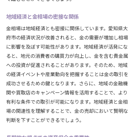
地元での価格変動の具体例
地域経済と金相場の密接な関係
今後の市場動向を予測するためのヒント
金相場は地域経済とも密接に関係しています。愛知県大
最新動向から紐解く今後の相場
府市の経済状況が改善されると、金の需要が増加し相場
市場の変化に迅速に対応する方法
に影響を及ぼす可能性があります。地域経済が活発にな
他地域との相場比較とその分析
ると、地元の消費者の購買力が向上し、金を含む貴金属
地域特有の要因が金価格にどう影響するかを理
への投資が促進されることがあります。そのため、地域
解する
の経済イベントや産業動向を把握することは金の取引を
地域特有の文化と金取引の関係
成功させるための鍵となります。さらに、地域の金融機
地元経済の特性がもたらす影響力
関や買取店のキャンペーン情報を活用することで、より
地域の需要と供給が相場に与える影響
有利な条件での取引が可能になります。地域経済と金相
場の関連性を理解することで、金の売却において賢明な
地元イベントが金価格に及ぼす影響例
判断を下すことができるでしょう。
地域金融機関の動向と金相場の関連性
地域特有の規制が価格に与える影響