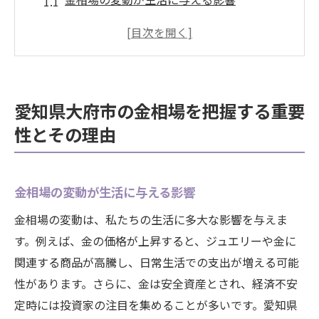
大府市の特性が金価格に与える影響
正確な情報収集がもたらす安心感
地域経済と金相場の密接な関係
長期的な視点での資産保全の重要性
愛知県大府市の金相場を把握する重要
金売却時に避けるべきリスク
性とその理由
国際市場と国内経済ニュースが金相場に与える
影響
世界経済の動向と金価格の関連性
金相場の変動が生活に与える影響
経済ニュースから読み解く相場の未来
金相場の変動は、私たちの生活に多大な影響を与えま
ドル為替の変動が金に及ぼす影響
す。例えば、金の価格が上昇すると、ジュエリーや金に
関連する商品が高騰し、日常生活での支出が増える可能
国際的な政治情勢と金価格の関係
性があります。さらに、金は安全資産とされ、経済不安
国内政策変更が相場に与える影響
定時には投資家の注目を集めることが多いです。愛知県
経済指標と金相場の連動性