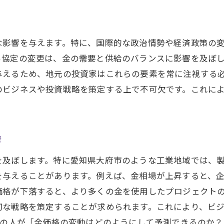
愛知県大府市の金需要と供給が未来にどう影響するかを分
未来の大府市における金の需要予測
な影響を与えます。特に、国際的な政治情勢や経済政策の
金の供給とその地元経済への影響
易協定の変更は、金の需要と供給のバランスに影響を及ぼ
愛知県大府市での金市場の成長要因
与えるため、地元の投資家はこれらの要素を常に注視する
変化する金需要と供給のバランス
のビジネスや投資戦略を策定する上で不可欠です。これに
大府市における金の需要の進化を追う
金供給の未来像を展望する
金相場の最新情報を基に愛知県大府市で賢く投資する方法
響
最新の金市場情報の取得方法
を及ぼします。特に愛知県大府市のような工業地域では、
愛知県大府市での投資戦略の立案
を与えることがあります。例えば、金相場が上昇すると、
金投資のリスクとその回避法
価格が下落すると、より多くの金を使用したプロジェクト
市場動向に基づく賢い投資判断
切な戦略を策定することが求められます。これにより、ビ
大府市における金投資の成功事例
くの人が「金価格の変動はどのようにして予測できるのか