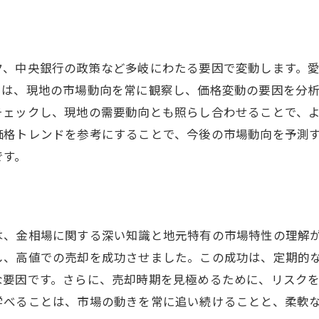
新しい経済指標としての金市場
需給バランスから見る大府市経済の未来
愛知県大府市での新たな金市場指標
ク、中央銀行の政策など多岐にわたる要因で変動します。
需給バランスが示す投資機会
には、現地の市場動向を常に観察し、価格変動の要因を分
チェックし、現地の需要動向とも照らし合わせることで、
価格トレンドを参考にすることで、今後の市場動向を予測
です。
は、金相場に関する深い知識と地元特有の市場特性の理解
し、高値での売却を成功させました。この成功は、定期的
な要因です。さらに、売却時期を見極めるために、リスク
学べることは、市場の動きを常に追い続けることと、柔軟