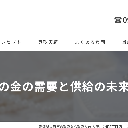
0
コンセプト
買取実績
よくある質問
当
金
ブラ
の金の需要と供給の未
腕時
ジュ
遺品
愛知県大府市の買取なら買取大吉 大府共栄町3丁目店