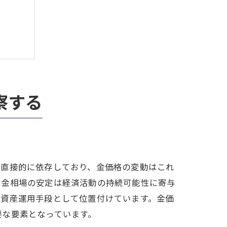
察する
る秘訣
に直接的に依存しており、金価格の変動はこれ
、金相場の安定は経済活動の持続可能性に寄与
な資産運用手段として位置付けています。金価
要な要素となっています。