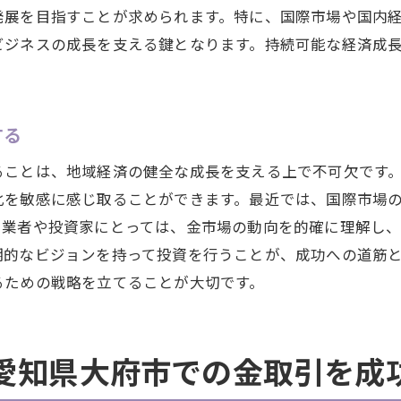
発展を目指すことが求められます。特に、国際市場や国内
金相場変動に対する地元経済の適応
ビジネスの成長を支える鍵となります。持続可能な経済成
金価格と大府市の経済安定性
地元経済とリンクする愛知県大府市の金相場のトレンドを
大府市の金相場トレンド分析
する
地域特性がもたらす金相場の変化
ることは、地域経済の健全な成長を支える上で不可欠です
過去のトレンドが示す未来の金市場
化を敏感に感じ取ることができます。最近では、国際市場
大府市で注目すべき金相場の変動
属業者や投資家にとっては、金市場の動向を的確に理解し
地元経済と金相場の相互関係を解明する
期的なビジョンを持って投資を行うことが、成功への道筋
トレンド予測に基づく投資戦略
るための戦略を立てることが大切です。
未来の愛知県大府市で金の需要供給バランスが示す新たな
未来の金需要予測とその指標
愛知県大府市での金取引を成
供給バランス変化の地域的影響