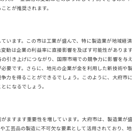
金相場情報を活用した持続可能な投資
ることが推奨されます。
愛知県大府市の金取引市場の現状と今後の展望を探る
大府市の金取引市場の現状分析
今後の金取引市場の展望と予測
しています。この市は工業が盛んで、特に製造業が地域経済
地域市場の特性とその影響
急変動は企業の利益率に直接影響を及ぼす可能性がありま
大府市における金市場の競争状況
格の引き上げにつながり、国際市場での競争力に影響を与
が必要です。さらに、地元の企業が金を利用した新技術や
金市場の成長を支える要因
競争力を得ることができるでしょう。このように、大府市
未来の大府市金市場の可能性
ことになるでしょう。
金価格の変動が愛知県大府市の経済に与える直接的な影響
金価格変動の地域経済への直接影響
大府市の経済指標と金相場の関係
割がますます重要性を増しています。大府市は、製造業が
金価格の上下が消費者心理に及ぼす影響
品や工芸品の製造に不可欠な要素として活用されており、地
企業活動における金価格の影響