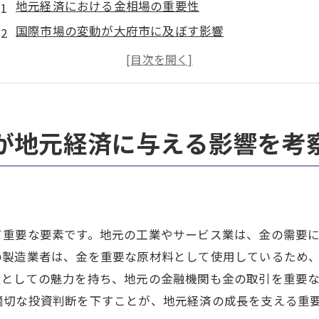
地元経済における金相場の重要性
国際市場の変動が大府市に及ぼす影響
金価格変動が地元ビジネスに与える影響
大府市の経済発展と金相場の関連性
地域経済における金の役割とその未来
愛知県大府市での金市場の動向を理解する
が地元経済に与える影響を考
金相場の変動を理解し愛知県大府市での金取引を成功させ
金相場の基本とその分析方法
愛知県大府市での金売買の成功事例
金価格の変動要因を見極める
て重要な要素です。地元の工業やサービス業は、金の需要
大府市での金取引戦略の構築
の製造業者は、金を重要な原材料として使用しているため
産としての魅力を持ち、地元の金融機関も金の取引を重要
愛知県大府市での賢い金投資のポイント
適切な投資判断を下すことが、地元経済の成長を支える重
成功する金取引のための最新情報活用法