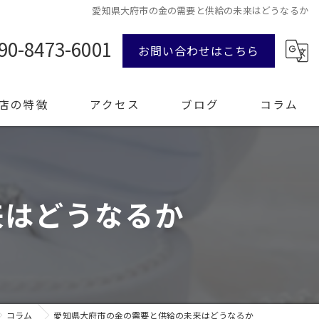
愛知県大府市の金の需要と供給の未来はどうなるか
90-8473-6001
お問い合わせはこちら
店の特徴
アクセス
ブログ
コラム
ンド品
来はどうなるか
計
エリー
整理
コラム
愛知県大府市の金の需要と供給の未来はどうなるか