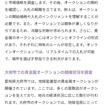
大府市における貴金属の人気商品とその理
と市場価格を調査します。その後、オークションの規約
由
を確認し、入札の戦略を立てます。例えば、オークショ
愛知県大府市の経済と貴金属市場の関係性
ンの開始価格や入札のインクリメントを理解することが
必要です。また、オークションでは競争が激しくなりが
地域別に見る貴金属の価値とその変動要因
ちであるため、冷静な判断が求められます。さらに、貴
大府市で貴金属を購入するメリットと注意
金属のオークションにはオンラインとオフラインの形式
点
があり、それぞれに特有のルールが存在します。オンラ
市場動向に基づく大府市での賢い貴金属投
インオークションでは、リアルタイムでの入札が可能
資法
で、場所を選ばず参加できる利点があります。
貴金属の価値を見極めるためのポイント
貴金属の種類とそれぞれの価値を理解する
大府市での貴金属オークションの開催状況を調査
純度と重量の確認方法：貴金属の本当の価
愛知県大府市では、地域密着型の貴金属オークションが
値を見極める
開催されています。ここでは、多くの買取店がオークシ
市場価格の変動要因を大府市で分析
ョンを支えており、地元の経済状況に応じた取引が行わ
大府市の専門家が教える貴金属価値の見分
れます。大府市のオークションでは、地域住民にとって