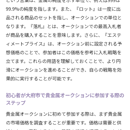
という言葉は、金属の純度を示す単位で、例えば999は
ーチ
99.9%の純度を指します。また、『ロット』は一度に出
地元情報を活用した貴金属オークションの心得
品される商品のセットを指し、オークションでの単位と
大府市の地元コミュニティを活用して貴金
なります。『落札』とは、オークションでの最高入札者
属情報を得る
が商品を購入することを意味します。さらに、『エステ
ィメートプライス』は、オークション前に設定される予
オークションでの地元の風習と文化を理解
想価格のことで、参加者はこの価格を参考に入札戦略を
する
立てます。これらの用語を理解しておくことで、より円
大府市でのオークション参加者のためのロ
滑にオークションを進めることができ、自らの戦略を効
ーカルガイド
果的に実行することが可能です。
地元のイベント情報を活かしたオークショ
ン参加法
初心者が大府市で貴金属オークションに参加する際の
大府市の歴史から見る貴金属取引の流れ
ステップ
地域独自の視点で貴金属オークションを攻
貴金属オークションに初めて参加する際は、まず貴金属
略する
の市場価格を調査することが重要です。価格は需要と供
貴金属オークションで避けるべき落とし穴