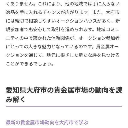
くありません。これにより、他の地域では手に入らない
オークションの基本ルールと参加手順を理
逸品を手に入れるチャンスが広がります。また、大府市
解しよう
には親切で相談しやすいオークションハウスが多く、新
初めての貴金属オークションでのスムーズ
規参加者でも安心して取引を進められます。地域コミュ
なスタート方法
ニティの中で築かれた信頼関係が、オークション参加者
初心者向けの貴金属オークション参戦の流
にとっての大きな魅力となっているのです。貴金属オー
れ
クションを通じて、地元に根ざした新たな絆を見つける
ことができるでしょう。
大府市の貴金属オークションでの成功体験
を積むには
オークション参加後の振り返りと今後の計
愛知県大府市の貴金属市場の動向を読
画策定
み解く
最新の貴金属市場動向を大府市で学ぶ