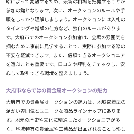
給によって変動するため、最新の相場を把握することが
オークションでの注意すべき詐欺事例と対
参加の鍵となります。次に、オークションのルールや手
策
順をしっかり理解しましょう。オークションには入札の
大府市の貴金属オークションで失敗しない
タイミングや増額の仕方など、独自のルールがありま
ための心構え
す。大府市でのオークション参加者は、会場の雰囲気を
掴むために事前に見学することで、実際に参加する際の
初心者が陥りがちな貴金属オークションの
不安を軽減できます。また、信頼できるオークショニア
罠
を選ぶことも重要です。口コミや評判をチェックし、安
オークションでの過剰入札を避ける方法
心して取引できる環境を整えましょう。
専門家が警鐘を鳴らす貴金属投資のリスク
大府市での貴金属オークション参加時の一
大府市ならではの貴金属オークションの魅力
般的なミス
大府市での貴金属オークションの魅力は、地域密着型の
愛知県大府市で貴金属オークションを始める第
温かい雰囲気とユニークな商品ラインナップにありま
一歩
す。地元の歴史や文化に精通したオークショニアが多
大府市で貴金属オークションに初参加する
く、地域特有の貴金属や工芸品が出品されることも珍し
ためのガイド