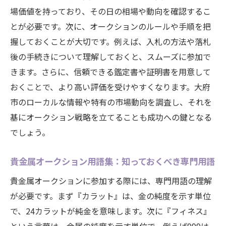
専門家が勧める貴金属投資のタイミングと
場価値を持っており、その日の相場や動向を確認するこ
方法
とが必要です。次に、オークションのルールや手順を把
握しておくことが大切です。例えば、入札の方法や落札
大府市で貴金属オークションを成功させるため
後の手続きについて理解しておくと、スムーズに参加で
の鍵
きます。さらに、信頼できる鑑定書や証明書を用意して
大府市のオークション成功事例から学ぶポ
おくことで、より高い評価を受けやすくなります。大府
イント
市のローカルな情報や特有の市場動向を調査し、それを
貴金属オークション参加者に必要なスキル
基にオークション戦略を立てることも成功への鍵となる
と知識
でしょう。
地域密着型の情報収集でオークションを有
利に進める
貴金属オークション用語集：知っておくべき専門用語
地元に根ざしたネットワークの築き方と活
貴金属オークションに参加する際には、専門用語の理解
用法
が必要です。まず『カラット』は、金の純度を示す単位
成功するための事前準備と下調べ
で、24カラットが純金を意味します。次に『フィネス』
大府市のオークションで差をつけるアプロ