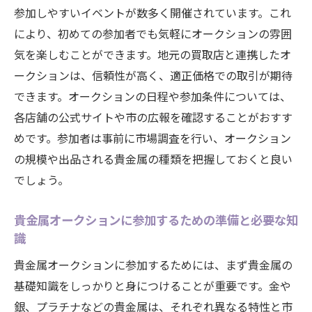
け方
参加しやすいイベントが数多く開催されています。これ
貴金属の価値を高めるための保管と手入れ
により、初めての参加者でも気軽にオークションの雰囲
方法
気を楽しむことができます。地元の買取店と連携したオ
ークションは、信頼性が高く、適正価格での取引が期待
地元の貴金属取引所を活用した価値評価の
できます。オークションの日程や参加条件については、
手引き
各店舗の公式サイトや市の広報を確認することがおすす
オークション参加者のための貴金属投資戦略
めです。参加者は事前に市場調査を行い、オークション
初めての貴金属オークションで成功するた
の規模や出品される貴金属の種類を把握しておくと良い
めの戦略
でしょう。
大府市の市場動向を活かした投資判断
貴金属オークションにおけるリスク管理術
貴金属オークションに参加するための準備と必要な知
オークション前に知っておくべき貴金属投
識
資の基本
貴金属オークションに参加するためには、まず貴金属の
大府市のオークションでの交渉術と入札戦
基礎知識をしっかりと身につけることが重要です。金や
略
銀、プラチナなどの貴金属は、それぞれ異なる特性と市