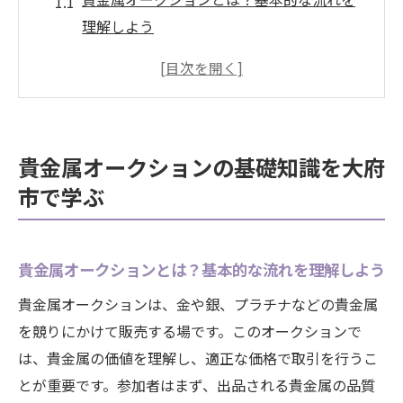
理解しよう
大府市での貴金属オークションの開催状況
を調査
貴金属オークションに参加するための準備
と必要な知識
貴金属オークションの基礎知識を大府
貴金属オークション用語集：知っておくべ
市で学ぶ
き専門用語
初心者が大府市で貴金属オークションに参
加する際のステップ
貴金属オークションとは？基本的な流れを理解しよう
大府市ならではの貴金属オークションの魅
貴金属オークションは、金や銀、プラチナなどの貴金属
力
を競りにかけて販売する場です。このオークションで
愛知県大府市の貴金属市場の動向を読み解く
は、貴金属の価値を理解し、適正な価格で取引を行うこ
最新の貴金属市場動向を大府市で学ぶ
とが重要です。参加者はまず、出品される貴金属の品質