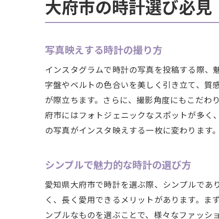
大府市の時計選び必見
時計
地元
ファ
写真映えする時計の撮り方
地元
インスタグラムで時計の写真を投稿する際、
字盤やベルトの色合いを美しく引き立て、質
が際立ちます。さらに、撮影角度にもこだわ
府市にはフォトジェニックなスポットが多く
の写真がインスタ映えする一枚に変わります
シンプルで魅力的な時計の選び方
愛知県大府市で時計を選ぶ際、シンプルであ
く、長く愛用できるメリットがあります。ま
ンプルなものを選ぶことで、様々なファッシ