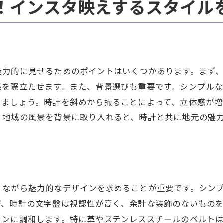
！インスタ映えするスタイル
選びでスタイリッシュな印象を作る
のイベントで見つけた時計の魅力
ッションと時計の新しい融合
の伝統と最新トレンドの共存
魅力的に見せるためのポイントはいくつかあります。まず
感を際立たせます。また、背景選びも重要です。シンプル
りましょう。時計を斜めから撮ることによって、立体感が増
、地域の風景を背景に取り入れると、時計と共に地元の魅
。
りながら魅力的なデザインを求めることが重要です。シン
ず、時計の文字盤は視認性が高く、余計な装飾のないもの
ョンに調和します。特に革やステンレススチールのベルト