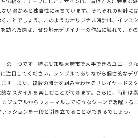
然や伝統をモチーフにしたデザインは、着ける人に特別な
発信の最新トレンドウォッチ
えない温かみと独自性に満ちています。それぞれの時計に
選びに役立つインスタハッシュタグ
沸くことでしょう。このようなオリジナル時計は、インス
市を訪れた際は、ぜひ地元デザイナーの作品に触れて、そ
でシェアしたくなる大府市の時計選び秘訣
の詳細を魅力的に伝える方法
映えする時計のポージングテクニック
の時計ブランドの魅力を発信
リーの一つです。特に愛知県大府市で入手できるユニーク
ンに注目してください。シンプルでありながら個性的なデ
スタで人気の時計レビュー方法
します。また、複数の時計を組み合わせる「レイヤードス
市の時計をシェアする際の注意点
性的なスタイルを楽しむことができます。さらに、時計は素
に入りの時計をシェアする理由
、カジュアルからフォーマルまで様々なシーンで活躍する
時計文化をインスタで探る！スタイリッシュな選び方
ファッションを一段と引き立てることができるでしょう。
市の時計ブランドの歴史を学ぶ
スタで見つける地元の職人技