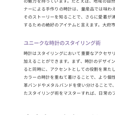
の魅力を持っています。たとえば、地域の自
地元
ナーによる手作りの時計は、量産品では味わ
時計
そのストーリーを知ることで、さらに愛着が
するための絶好のアイテムと言えます。大府
インスタ
時計
ユニークな時計のスタイリング術
写真
地元
時計はスタイリングにおいて重要なアクセサ
加えることができます。まず、時計のデザイ
イン
ると同時に、アクセントとしての役割を果た
大府
カラーの時計を重ねて着けることで、より個
お気
革バンドやメタルバンドを使い分けることで
大府市の
たスタイリング術をマスターすれば、日常の
大府
イン