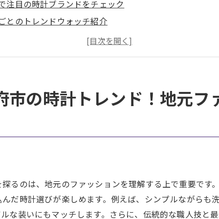
で注目の時計ブランドをチェック
ごとのトレンドウォッチ紹介
スタ映えするデザインの選び方
市の若者が選ぶ人気時計
デザイナーのオリジナル時計に注目
ークな時計のスタイリング術
府市の時計トレンド！地元フ
時計選び必見！インスタ映えするスタイルを見つけよう
映えする時計の撮り方
プルで魅力的な時計の選び方
ュアルからフォーマルまでのスタイル提案
スタで話題の時計ブランド
を探るのは、地元のファッションを理解する上で重要です
とファッションの完璧なコーディネート
込んだ時計選びが楽しめます。例えば、シンプルながらも
市で見つけたヴィンテージ時計の魅力
アルな装いにもマッチします。さらに、伝統的な職人技と