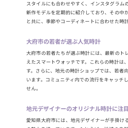
スタイルにも合わせやすく、インスタグラム
時計
新作モデルを定期的に紹介しており、その中
インスタ
と共に、季節やコーディネートに合わせた時
地元
新し
大府市の若者が選ぶ人気時計
大府
大府市の若者たちが選ぶ時計には、最新のト
イン
えたスマートウォッチです。これらの時計は
時計
す。さらに、地元の時計ショップでは、若者
地元
います。コミュニティ内での流行をキャッチ
大府市の
せん。
トレ
イン
地元デザイナーのオリジナル時計に注
他と
愛知県大府市には、地元デザイナーが手掛け
フォ