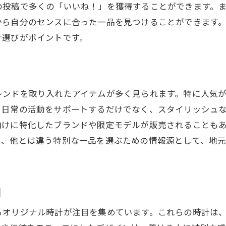
の投稿で多くの「いいね！」を獲得することができます。
を通じて大府市の歴史を感じる
から自分のセンスに合った一品を見つけることができます
で巡る大府市の時計ショップ地元の魅力を発見！
計選びがポイントです。
で評判の時計ショップリスト
い店舗と人気スポットの紹介
市の隠れた時計名店を探す
レンドを取り入れたアイテムが多く見られます。特に人気
スタグラムで話題のショップイベント
、日常の活動をサポートするだけでなく、スタイリッシュ
修理とカスタムのおすすめ店
向けに特化したブランドや限定モデルが販売されることも
の時計ショップでのショッピング体験
し、他とは違う特別な一品を選ぶための情報源として、地
時計探しでインスタを活用トレンドを先取りしよう
ンド情報を得るためのインスタ活用法
スタで見つける次世代の時計デザイン
目
は違う時計の選び方
るオリジナル時計が注目を集めています。これらの時計は
ロワーの意見を取り入れた選び方