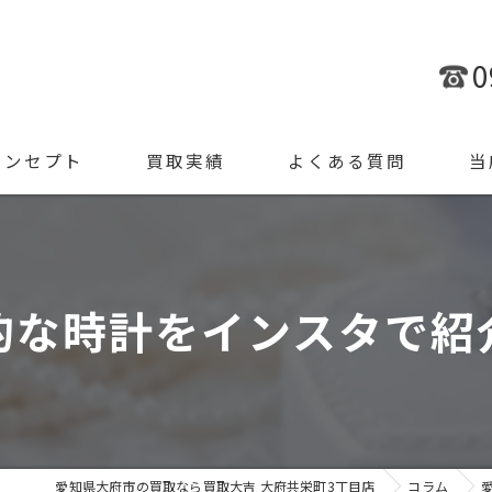
0
コンセプト
買取実績
よくある質問
当
金
ブラ
的な時計をインスタで紹
腕時
ジュ
遺品
愛知県大府市の買取なら買取大吉 大府共栄町3丁目店
コラム