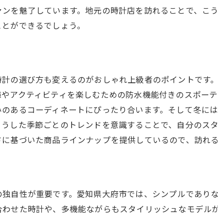
力を引き出す時計選び大府市でのインスタ活用法
ァンを魅了しています。地元の時計店を訪れることで、こ
限定モデルの探し方
ことができるでしょう。
スタで見つける地元の時計イベント
市の職人技が光る時計を選ぶ
の魅力を発信するインスタ投稿術
時計の選び方も変えるのがおしゃれ上級者のポイントです
の時計デザインを楽しむ方法
海やアクティビティを楽しむための防水機能付きのスポーテ
みのあるコーディネートにぴったり合います。そして冬に
スタでつながる時計愛好家コミュニティ
こうした季節ごとのトレンドを意識することで、自分のス
インスタで楽しむ時計文化！個性を際立たせる選び方
ドに基づいた商品ラインナップを提供しているので、訪れ
だけの一品を見つける方法
アーティストの時計デザインに注目
選びで個性を表現するコツ
の独自性が重要です。愛知県大府市では、シンプルであり
スタで注目の時計コレクション
合わせた時計や、多機能ながらもスタイリッシュなモデル
文化を反映した特別な時計