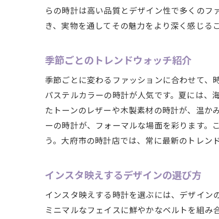
地元の魅
らの時計は高い品質とデザイン性で多くのフ
地域
き、実物を通してその魅力をより深く感じる
イン
季節ごとのトレンドウォッチ紹介
大府
地元
季節ごとに変わるファッションに合わせて、
新旧
パステルカラーの時計が人気です。夏には、
たトーンのレザーや木製素材の時計が、温か
イン
ーの時計が、フォーマルな場面を彩ります。
大府市と
う。大府市の時計店では、常に最新のトレン
自分
地元
インスタ映えするデザインの選び方
時計
インスタ映えする時計を選ぶには、デザイン
イン
ミニマルなフェイスに鮮やかなベルトを組み
地元