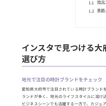
地元
季節
イン
大府
地元
ユニ
インスタで見つける大
大府市の
選び方
写真
シン
カジ
地元で注目の時計ブランドをチェック
イン
愛知県大府市で注目されている時計ブランド
時計
ランドが多く、地元のライフスタイルに溶け
大府
ビジネスシーンでも活躍する一方で、カジュ