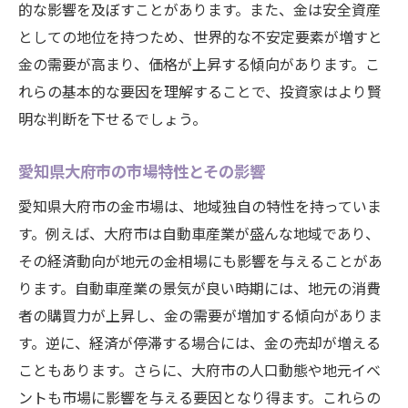
的な影響を及ぼすことがあります。また、金は安全資産
愛知県大府市における金投資の成功事例
としての地位を持つため、世界的な不安定要素が増すと
金相場の長期予測と投資計画の立て方
金の需要が高まり、価格が上昇する傾向があります。こ
愛知県大府市での金売却で利益を最大化する秘
れらの基本的な要因を理解することで、投資家はより賢
訣とは
明な判断を下せるでしょう。
市場価格を見極めるためのリサーチ方法
売却のベストタイミングを見つけるコツ
愛知県大府市の市場特性とその影響
信頼できる買取業者の選び方
愛知県大府市の金市場は、地域独自の特性を持っていま
金の品質と価値を正しく評価する方法
す。例えば、大府市は自動車産業が盛んな地域であり、
手数料を抑えて利益を高めるテクニック
その経済動向が地元の金相場にも影響を与えることがあ
ります。自動車産業の景気が良い時期には、地元の消費
過去の成功事例から学ぶ利益最大化の手法
者の購買力が上昇し、金の需要が増加する傾向がありま
金相場の変動を利用し愛知県大府市での成功を
す。逆に、経済が停滞する場合には、金の売却が増える
掴む
こともあります。さらに、大府市の人口動態や地元イベ
市場動向を利用した売却戦略の構築
ントも市場に影響を与える要因となり得ます。これらの