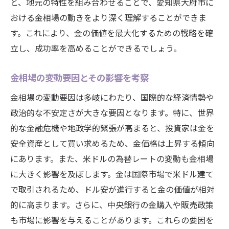
と、地元の特性を組み合わせることで、愛知県大府市に
市場分析に基づく売買判断の基礎
おける金相場の動きをより深く理解することができま
愛知県大府市の市場で高値を実現する方法
す。これにより、金の価値を最大化するための戦略を確
賢い金売却のタイミングとは愛知県大府市での
立し、成功率を高めることができるでしょう。
実例紹介
成功事例から学ぶ売却タイミングの見極め
金相場の変動要因とその影響を考察
市場の変動を活かした売却戦略の実践
金相場の変動要因は多岐にわたり、国際的な経済情勢や
愛知県大府市でのタイミング選定のポイン
政治的な不安定さが大きな要因となります。特に、世界
ト
的な金融危機や地政学的緊張が高まると、投資家は金を
過去の成功事例に基づくタイミングの最適
安全資産として買い求めるため、金価格は上昇する傾向
化
にあります。また、米ドルの為替レートの変動も金相場
市場の動向に応じた売却プランの立案
に大きく影響を及ぼします。金は国際市場で米ドル建て
で取引されるため、ドル安が進行すると金の価値が相対
愛知県大府市の事例に学ぶ売却成功の鍵
的に高まります。さらに、中央銀行の金購入や販売政策
も市場に影響を与えることがあります。これらの要因を