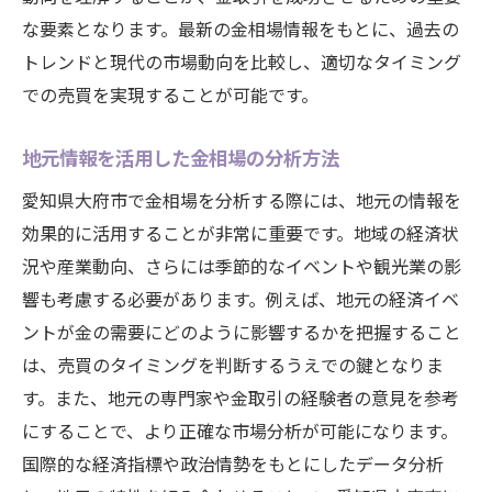
を成功させる
な要素となります。最新の金相場情報をもとに、過去の
相場分析の基本テクニックと応用
トレンドと現代の市場動向を比較し、適切なタイミング
での売買を実現することが可能です。
市場の動きを先読みするための勘所
愛知県大府市の市場動向を予測する方法
地元情報を活用した金相場の分析方法
売却時期の最適化による利益向上
愛知県大府市で金相場を分析する際には、地元の情報を
過去のデータを活かした相場予測
効果的に活用することが非常に重要です。地域の経済状
実践的な分析ツールの活用法
況や産業動向、さらには季節的なイベントや観光業の影
金の価値を最大限に引き出す愛知県大府市の市
響も考慮する必要があります。例えば、地元の経済イベ
場分析
ントが金の需要にどのように影響するかを把握すること
市場分析の基本プロセスとその応用
は、売買のタイミングを判断するうえでの鍵となりま
地域特有の経済状況を考慮した分析
す。また、地元の専門家や金取引の経験者の意見を参考
愛知県大府市の金市場の特性を探る
にすることで、より正確な市場分析が可能になります。
国際的な経済指標や政治情勢をもとにしたデータ分析
国際的な動向と地域市場の関連性