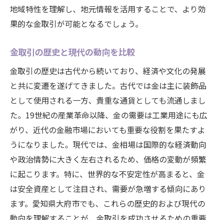
相場の急変に備えるための予防策
地域特性を理解し、地元情報を活用することで、より効
短期的な変動を活用した売買テクニック
果的な金取引が可能となるでしょう。
愛知県大府市の特有の市場変動要因
損失を最小限に抑えるための戦略
金取引の歴史と現代の動向を比較
金相場の長期的トレンド分析と活用法
金取引の歴史は古代から続いており、経済や文化の発展
愛知県大府市における最新金相場情報とその活
と共に変遷を遂げてきました。古代では金は主に装飾品
用法
として使用される一方、貴重な通貨としても流通しまし
た。19世紀の産業革命以降、金の需要は工業用途にも広
最新の市場データを収集する方法
がり、近代の金融市場においても重要な役割を果たすよ
情報を活かした戦略的売却の実践
うになりました。現代では、金相場は国際的な経済動向
予測不能な変動に備えるための対策
や政治情勢に大きく左右されるため、価格の変動が頻繁
地域特有の情報を活用した市場分析
に起こります。特に、世界的な不安定性が高まると、金
愛知県大府市の市場における新たな動向
は安全資産として注目され、需要が急増する傾向にあり
データに基づく売買の意思決定プロセス
ます。愛知県大府市でも、これらの歴史的および現代の
金相場の動向を読み解き愛知県大府市での売却
動向を理解することが、金取引を成功させるための重要