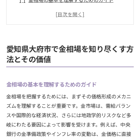
愛知県大府市の市場特性とその影響
金取引の歴史と現代の動向を比較
地元情報を活用した金相場の分析方法
金相場の変動要因とその影響を考察
愛知県大府市で金相場を知り尽くす方
愛知県大府市の経済状況が金相場に与える
法とその価値
影響
金相場の波に乗るための戦略愛知県大府市編
愛知県大府市で効果的な金投資戦略を構築
金相場の基本を理解するためのガイド
する
金相場を把握するためには、まずその価格形成のメカニ
市場トレンドを把握して最適な売却タイミ
ズムを理解することが重要です。金市場は、需給バラン
ングを選ぶ
スや国際的な経済状況、さらには地政学的リスクなど多
リスク管理と利回り最大化のためのヒント
岐にわたる要因によって影響を受けます。例えば、中央
銀行の金準備政策やインフレ率の変動は、金価格に直接
地域特有の要因を考慮した投資戦術