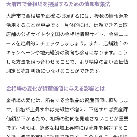
売却時に押さえたい金相場の確認ポイント
大府市で金相場を把握するための情報収集法
金相場のタイミングを活かした売却戦略
大府市で金相場を正確に把握するには、複数の情報源を
高値売却につなげる金相場の分析方法
活用することが重要です。具体的には、信頼できる買取
店舗の公式サイトや全国の金相場情報サイト、金融ニュ
初めてでも安心できる金価値測定の流れ
ースを定期的にチェックしましょう。また、店舗独自の
初めての方でもわかる金相場の基礎知識
キャンペーンや地元経済の動向も参考になります。こう
金価値測定前に知っておきたい流れと注意
した方法を組み合わせることで、より精度の高い金価値
点
測定と売却判断につなげることができます。
金相場を反映した査定プロセスを解説
大府市での金価値測定が安心な理由とは
金相場の変化が資産価値に与える影響とは
金相場を活かした納得の価値測定の秘訣
金相場の変化は、所有する金製品の資産価値に直結しま
安心して進めるための金相場確認法
す。価格が上昇すれば売却益が増え、下落すれば資産評
金相場変動から読み解く売却タイミング
価額が下がるため、相場の動向を見逃さないことが重要
金相場の動きを見て売却タイミングを判断
です。例えば、急激な相場上昇時には売却を検討するこ
とで、資産を有利に運用できます。このように、金相場
大府市で金相場が高い時期を見極める方法