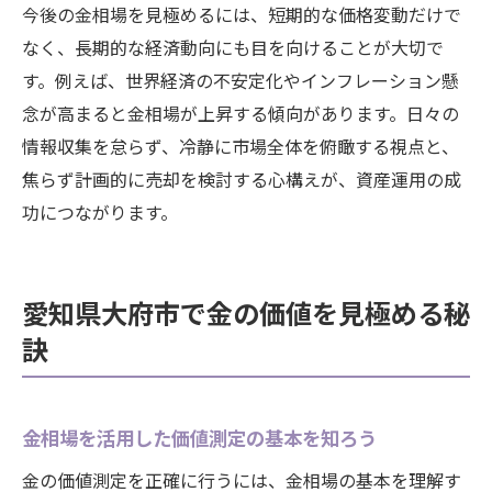
今後の金相場を見極めるには、短期的な価格変動だけで
金相場を味方につけた納得の売却方法
なく、長期的な経済動向にも目を向けることが大切で
大府市で実践できる金相場活用のポイント
す。例えば、世界経済の不安定化やインフレーション懸
売却前に役立つ金相場の最新チェック術
念が高まると金相場が上昇する傾向があります。日々の
金相場を基準にした適正価格の見極め方
情報収集を怠らず、冷静に市場全体を俯瞰する視点と、
金価値測定と売却判断の賢い進め方
焦らず計画的に売却を検討する心構えが、資産運用の成
功につながります。
金相場を活用して後悔しない売却を実現
愛知県大府市で金の価値を見極める秘
訣
金相場を活用した価値測定の基本を知ろう
金の価値測定を正確に行うには、金相場の基本を理解す