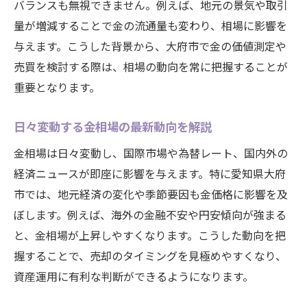
バランスも無視できません。例えば、地元の景気や取引
査定前に意識したい金相場のポイント集
量が増減することで金の流通量も変わり、相場に影響を
安心して金価値を測るための秘訣を解説
与えます。こうした背景から、大府市で金の価値測定や
金相場を踏まえた価値測定のポイント解説
売買を検討する際は、相場の動向を常に把握することが
金相場を参考にした価値測定の流れを紹介
重要となります。
価値測定時に重視すべき金相場情報とは
日々変動する金相場の最新動向を解説
金相場と査定基準の関係を正しく理解する
金の価値測定で失敗しないポイント集
金相場は日々変動し、国際市場や為替レート、国内外の
経済ニュースが即座に影響を与えます。特に愛知県大府
相場変動に合わせた価値測定の工夫を解説
市では、地元経済の変化や季節要因も金価格に影響を及
大府市で使える金相場チェックの実践法
ぼします。例えば、海外の金融不安や円安傾向が強まる
高く売るために知っておきたい金相場情報
と、金相場が上昇しやすくなります。こうした動向を把
金相場の高騰を見逃さない情報収集術
握することで、売却のタイミングを見極めやすくなり、
大府市で金を高く売るための相場活用法
資産運用に有利な判断ができるようになります。
金相場の変動が売却価格にどう影響するか