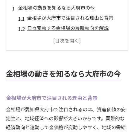
金相場の動きを知るなら大府市の今
金相場が大府市で注目される理由と背景
日々変動する金相場の最新動向を解説
大府市で金相場を把握するための情報収集
法
金相場の変化が資産価値に与える影響とは
大府市の金相場を読み解くポイントまとめ
金相場の動きを知るなら大府市の今
これからの金相場を見極める視点と心構え
愛知県大府市で金の価値を見極める秘訣
金相場が大府市で注目される理由と背景
金相場を活用した価値測定の基本を知ろう
大府市で金の価値を高めるための準備
金相場が愛知県大府市で注目されるのは、資産価値の安
定性と、地域経済への影響が大きいからです。国際的な
金相場のチェックと価値判断のコツを伝授
経済動向と連動して金価格が変動しやすく、地域の需給
金の価値を見抜くための相場情報の見方