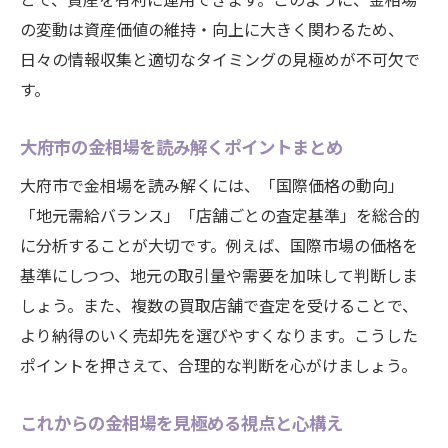
の変動は資産価値の維持・向上に大きく関わるため、
相場変動を味方にする売却時期の選び方
日々の情報収集と適切なタイミングの見極めが不可欠で
金相場をチェックして損しない売却を実現
す。
金相場情報から得るベストタイミングのコ
ツ
大府市の金相場を読み解くポイントまとめ
売却前に知るべき金相場の変動理由
大府市で金相場を読み解くには、「国際価格の動向」
金製品の価値を正確に知るためのコツ
「地元需給バランス」「店舗ごとの査定基準」を総合的
金相場を根拠にした価値の見極め方
に分析することが大切です。例えば、国際市場の価格を
大府市で価値を正確に測るための準備
基準にしつつ、地元の取引量や需要を加味して判断しま
金相場を活かす査定前チェックポイント
しょう。また、複数の買取店舗で査定を受けることで、
より納得のいく売却先を選びやすくなります。こうした
信頼できる金価値測定の選び方と注意点
ポイントを押さえて、合理的な判断を心がけましょう。
金相場を参考にした自己チェック方法
価値を正確に把握するための相場活用法
これからの金相場を見極める視点と心構え
納得の売却へ導く金相場の活用法