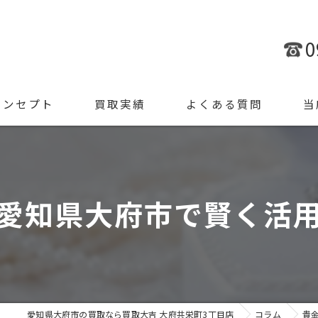
0
コンセプト
買取実績
よくある質問
当
金
ブラ
愛知県大府市で賢く活
腕時
ジュ
遺品
愛知県大府市の買取なら買取大吉 大府共栄町3丁目店
コラム
貴