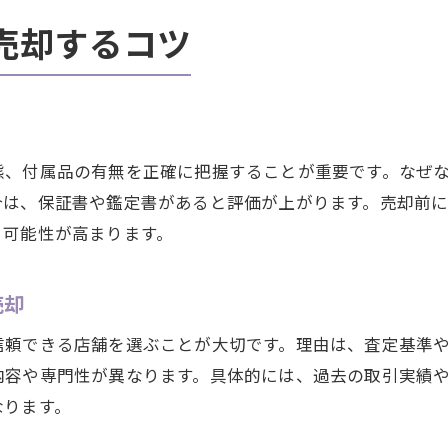
相場変動を活かした貴金属資産運用法
売却するコツ
貴金属で資産価値を守る工夫とヒント
相場情報を有効利用した貴金属売却法
貴金属を効率よく現金化するための流れ
スムーズな貴金属現金化の手順を解説
態、付属品の有無を正確に把握することが重要です。なぜ
貴金属現金化で押さえるべき注意点
合は、保証書や鑑定書があると評価が上がります。売却前
る可能性が高まります。
素早く現金化するための貴金属売却法
店舗ごとの貴金属現金化サービス比較
売却
現金化前に準備するべき貴金属関連書類
貴金属現金化の流れと安心ポイント
信頼できる店舗を選ぶことが大切です。理由は、査定基準
内容や専門性が異なります。具体的には、過去の取引実績
納得の条件で貴金属を手放すための秘訣
なります。
貴金属を高条件で手放すための準備
希望条件を叶える貴金属売却交渉法