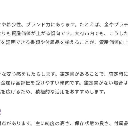
タイミングを見極めた貴金属売却の流れ
市場動向から読み解く貴金属の売り時
貴金属の市場動向と売却タイミングの関係
さや希少性、ブランド力にあります。たとえば、金やプラ
よりも資産価値が上がる傾向です。大府市内でも、こうし
相場変動に強い貴金属売却戦略とは
値を証明できる書類や付属品を揃えることが、資産価値向
最新の貴金属価格トレンドを追う重要性
貴金属の売り時を判断するチェックポイント
市場の変化から見る貴金属の賢い売却方法
貴金属市場ニュースの活用と注意点
きな安心感をもたらします。鑑定書があることで、査定時
貴金属は高評価を受けやすい傾向です。鑑定書がない場合
ブランド品と貴金属の査定で注目すべき点
幅を広げるため、積極的な活用をおすすめします。
貴金属とブランド品査定の違いを徹底比較
状態が貴金属査定に与える影響と対策
説
貴金属査定で重視されるポイントを解説
通点があります。主に純度の高さ、保存状態の良さ、付属
ブランド品特有の査定基準と貴金属の違い