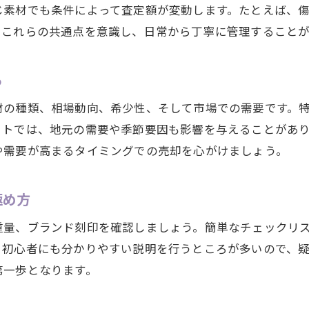
じ素材でも条件によって査定額が変動します。たとえば、
査定アップにつながる貴金属の手入れ法
。これらの共通点を意識し、日常から丁寧に管理することが
鑑定書が貴金属査定に及ぼすプラス要素
安心して利用できる貴金属取引の基礎知識
る
貴金属取引の流れとよくある質問を解説
材の種類、相場動向、希少性、そして市場での需要です。
安心して貴金属を預けるためのポイント
ットでは、地元の需要や季節要因も影響を与えることがあ
貴金属取引時のトラブル回避策を知る
や需要が高まるタイミングでの売却を心がけましょう。
店舗選びで見るべき貴金属取引の安全性
信頼できる貴金属取引店の見極め方
極め方
初めてでも安心の貴金属取引基礎知識
重量、ブランド刻印を確認しましょう。簡単なチェックリ
相場変動に強い貴金属活用術を徹底解説
、初心者にも分かりやすい説明を行うところが多いので、
貴金属の相場変動を味方にする活用術
第一歩となります。
リスクを減らす貴金属売却タイミングとは
貴金属の保有と売却のバランス戦略