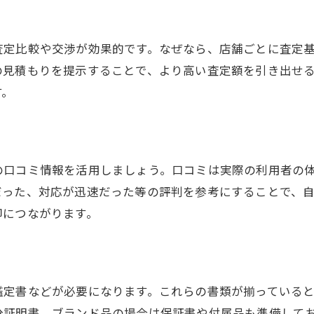
満足できる貴金属取引のポイントとは
査定結果に納得するための貴金属対策
査定比較や交渉が効果的です。なぜなら、店舗ごとに査定
の見積もりを提示することで、より高い査定額を引き出せ
貴金属売却で失敗しないための秘訣
す。
納得の条件を得る貴金属活用方法
の口コミ情報を活用しましょう。口コミは実際の利用者の
だった、対応が迅速だった等の評判を参考にすることで、
却につながります。
鑑定書などが必要になります。これらの書類が揃っていると
分証明書、ブランド品の場合は保証書や付属品も準備して