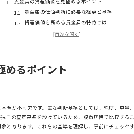
貴金属の資産価値を見極めるポイント
貴金属の価値判断に必要な視点と基準
資産価値を高める貴金属の特徴とは
貴金属の鑑定書が与える安心感と影響
市場で評価される貴金属の共通点を解説
貴金属の資産価値を左右する要素を知る
初めての方でも分かる貴金属価値の見極め方
極めるポイント
大府市で貴金属を賢く売却するコツ
貴金属売却前に確認したいポイント
信頼できる店舗選びで差がつく貴金属売却
貴金属の高額売却につながる交渉術
な基準が不可欠です。主な判断基準としては、純度、重量
口コミを活用した貴金属店の選び方
が独自の査定基準を設けているため、複数店舗で比較する
対象となります。これらの基準を理解し、事前にチェック
貴金属売却時に役立つ書類と準備物