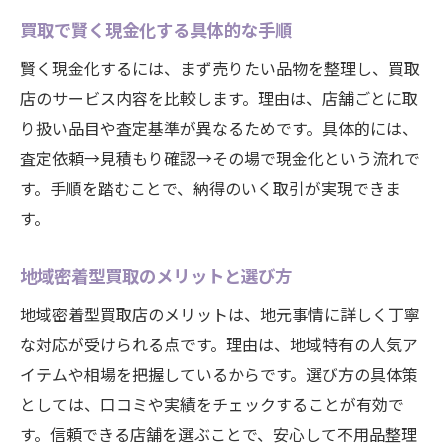
買取サービスで高級品も安心して売却
買取で賢く現金化する具体的な手順
ブランド品査定のポイントを徹底解説
賢く現金化するには、まず売りたい品物を整理し、買取
家電を買取でお得に手放すための準備
店のサービス内容を比較します。理由は、店舗ごとに取
買取のプロが教える高額査定のコツ
り扱い品目や査定基準が異なるためです。具体的には、
買取サービス選びで安心感と満足度を得るコツ
査定依頼→見積もり確認→その場で現金化という流れで
安心して利用できる買取サービスの選び方
す。手順を踏むことで、納得のいく取引が実現できま
買取業者を比較する際のチェックポイント
す。
口コミや評判を活用した買取店選びの工夫
地域密着型買取のメリットと選び方
納得できる買取には事前の下調べが重要
買取サービス選びで失敗しないための注意
地域密着型買取店のメリットは、地元事情に詳しく丁寧
点
な対応が受けられる点です。理由は、地域特有の人気ア
満足度の高い買取体験を叶えるポイント
イテムや相場を把握しているからです。選び方の具体策
としては、口コミや実績をチェックすることが有効で
愛知県大府市の買取で不用品整理をもっと身近
す。信頼できる店舗を選ぶことで、安心して不用品整理
に