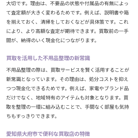
大切です。理由は、不要品の状態や付属品の有無によっ
不用品を即現金化するための流れ
て査定額が大きく変わるためです。例えば、説明書や箱
納得できる買取査定の進め方
を揃えておく、清掃をしておくなどが具体策です。これ
手間をかけずに買取を利用する秘訣とは
により、より高額な査定が期待できます。買取前の一手
買取を手間なく利用するための工夫
間が、納得のいく現金化につながります。
事前準備で買取の効率を高める方法
忙しい方こそ活用したい買取サービス
買取を活用した不用品整理の新常識
買取業者選びで失敗しないポイント
不用品整理の際は、買取サービスを賢く活用することが
LINEや電話で簡単に買取を依頼する方法
新常識となっています。その理由は、処分コストを抑え
つつ現金化できるためです。例えば、家電やブランド品
買取利用時に知っておきたい便利サービス
だけでなく、地域特有のアイテムも対象となります。買
出張買取で愛知県大府市の暮らしが快適に
取を整理の一環に組み込むことで、手間なく部屋も気持
出張買取が支持される理由と利便性
ちもすっきりできます。
買取で自宅の不用品も手軽に整理
無料出張買取のメリットと利用方法
愛知県大府市で便利な買取店の特徴