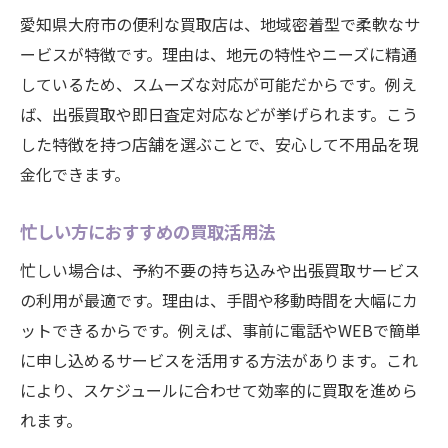
買取申込から現金化までの流れを解説
愛知県大府市の便利な買取店は、地域密着型で柔軟なサ
家電や家具も出張買取でスムーズ取引
ービスが特徴です。理由は、地元の特性やニーズに精通
買取サービスで暮らしがもっと快適に
しているため、スムーズな対応が可能だからです。例え
納得できる買取のためのポイントを徹底解説
ば、出張買取や即日査定対応などが挙げられます。こう
した特徴を持つ店舗を選ぶことで、安心して不用品を現
買取価格に納得するための交渉術
金化できます。
査定の透明性で安心して買取を利用
買取前に確認すべき大切なポイント
忙しい方におすすめの買取活用法
信頼できる買取業者の見極め方
忙しい場合は、予約不要の持ち込みや出張買取サービス
納得感を得るための買取体験談の活用
の利用が最適です。理由は、手間や移動時間を大幅にカ
買取に関する疑問は事前に解決しよう
ットできるからです。例えば、事前に電話やWEBで簡単
ブランド品や家電も買取でお得に整理する方法
に申し込めるサービスを活用する方法があります。これ
ブランド品買取で損をしないための秘訣
により、スケジュールに合わせて効率的に買取を進めら
家電の買取タイミングと高価買取のコツ
れます。