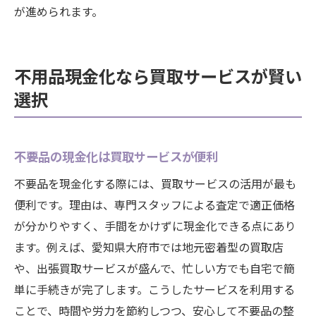
が進められます。
買取サービスで不用品整理が簡単に実現
地域密着型買取の魅力と活用法を紹介
買取活用で暮らしの快適さがアップする理
不用品現金化なら買取サービスが賢い
由
選択
不用品整理に買取を取り入れるメリット
愛知県大府市での賢い買取利用術まとめ
不要品の現金化は買取サービスが便利
日常に役立つ買取サービス活用のコツ
不要品を現金化する際には、買取サービスの活用が最も
便利です。理由は、専門スタッフによる査定で適正価格
が分かりやすく、手間をかけずに現金化できる点にあり
ます。例えば、愛知県大府市では地元密着型の買取店
や、出張買取サービスが盛んで、忙しい方でも自宅で簡
単に手続きが完了します。こうしたサービスを利用する
ことで、時間や労力を節約しつつ、安心して不要品の整