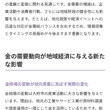
の進展と密接に関わる見通しです。金需要の増減は、企
因
業活動や消費者行動、さらには地域財政の健全性にも影
地元経済の変化と金需要増加の関係性
響を与えます。たとえば、地元政策や経済イベントへの
金需要高まる背景にある住民意識の変化
迅速な対応が金需給バランスを左右するため、情報収集
地域資産運用と金相場の重要な役割
とタイミングの見極めが今後ますます重要となります。
金需要動向がもたらす地域社会の変化
大府市における金需要増加の今後を予測
金の需要動向が地域経済に与える新た
今後の経済展望を金相場から見極める方法
な影響
金相場の未来予測と大府市経済のヒント
金需要動向を活用した生活設計のコツ
大府市の経済展望を金相場で判断する視点
金相場の変動が地元産業に及ぼす実際の変化
金相場の動向から読み取る投資戦略
金相場の変動は大府市の産業活動に大きな影響を与えて
地域経済と金相場の今後を総合的に分析
います。理由は、地元の工業やサービス業が原材料調達
金需要の変化から見える将来の課題と対策
や資産運用の一環として金を活用しているためです。例