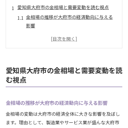
愛知県大府市の金相場と需要変動を読む視点
金相場の推移が大府市の経済動向に与える
影響
地域特有の金需要パターンとその背景を探
る
大府市で金相場が注目される理由とは
大府市の金需要変動と生活への密接な関係
愛知県大府市の金相場と需要変動を読
愛知県内での金相場比較と大府市の位置付
む視点
け
金相場と大府市の地域経済の今後を展望
金の需要動向が地域経済に与える新たな影響
金相場の推移が大府市の経済動向に与える影響
金相場の変動が地元産業に及ぼす実際の変
金相場の変動は大府市の経済全体に大きな影響を及ぼし
化
ます。理由として、製造業やサービス業が盛んな大府市