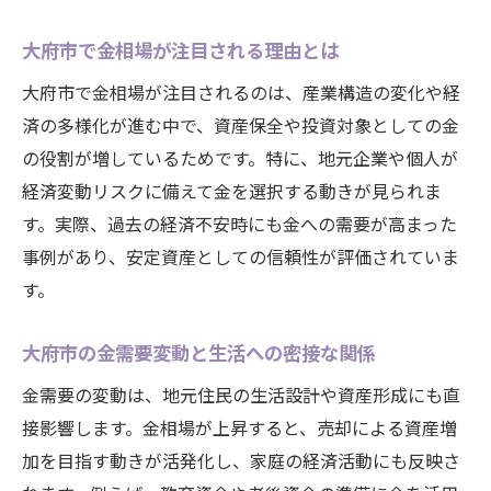
響
大府市で金相場が注目される理由とは
大府市経済環境を金相場から分析する方法
地元住民にとっての金相場の意味を再考察
大府市で金相場が注目されるのは、産業構造の変化や経
大府市の財政力と金需要の関係性を深掘り
済の多様化が進む中で、資産保全や投資対象としての金
の役割が増しているためです。特に、地元企業や個人が
金相場が大府市の財政力指数に及ぼす要素
経済変動リスクに備えて金を選択する動きが見られま
金需要が財政健全性に与える具体的な影響
す。実際、過去の経済不安時にも金への需要が高まった
大府市の財政指標と金相場の関連性を解説
事例があり、安定資産としての信頼性が評価されていま
金相場動向を意識した財政運営のポイント
す。
金需要と財政運営の今後の課題を考察
地域の財政力と金相場の連動を探る
大府市の金需要変動と生活への密接な関係
金の需要を通じて見える産業構造の変化
金需要の変動は、地元住民の生活設計や資産形成にも直
金相場変動が大府市の主要産業に与える影
接影響します。金相場が上昇すると、売却による資産増
響
加を目指す動きが活発化し、家庭の経済活動にも反映さ