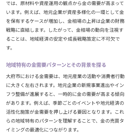
大府市の雇用と金需要の関係性を明らかに
では、原材料や資産運用の観点から金の需要が高まって
する
います。例えば、地元企業が資産多様化の一環として金
金需要増減が地域経済に与えるリスクとチ
を保有するケースが増加し、金相場の上昇は企業の財務
ャンス
戦略に直結します。したがって、金相場の動向を注視す
ることは、地域経済の安定や成長戦略策定に不可欠で
金相場の影響を受けた産業構造の変化を分
す。
析
金需要を意識した企業活動の最新動向
地域特有の金需要パターンとその背景を探る
大府市経済と金相場の連動性を読み解く
大府市における金需要は、地元産業の活動や消費者行動
金相場の動きから探る大府市の経済環境
に大きく左右されます。地元企業の新規事業進出やイン
金相場の高騰が大府市の投資意識に与える
フラ整備が進展すると、一時的に金の需要が高まる傾向
影響
があります。例えば、季節ごとのイベントや地元経済の
地域経済指標と金相場の関係を深掘りする
活性化施策が金需要を押し上げる要因となります。これ
金相場を通じた生活設計のポイントを解説
らの地域特有のパターンを理解することで、金の売買タ
金需要の変化と大府市の財政健全性への影
イミングの最適化につながります。