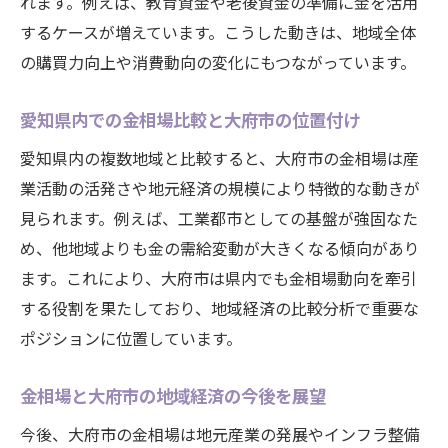
産業構造の転換期と金需要の動きに注目
れます。例えば、教育資金や老後資金の準備に金を活用
するケースが増えています。こうした動きは、地域全体
金需要の変化が雇用市場に及ぼす現状分析
の購買力向上や消費動向の変化にもつながっています。
地元産業の特色と金相場の関係性を探る
金相場を背景にした産業振興策の展望
愛知県内での金相場比較と大府市の位置付け
産業構造変化を金の需要動向から読み解く
愛知県内の複数地域と比較すると、大府市の金相場は産
地域経済と金相場の連動性を考える
業活動の活発さや地元経済の規模により特徴的な動きが
金相場の動きが地域経済指標に現れる理由
見られます。例えば、工業都市としての基盤が強固なた
大府市の商業活動と金需要の密接な関係
め、他地域よりも金の需給変動が大きくなる傾向があり
金相場と地元経済成長の相関性を分析
ます。これにより、大府市は県内でも金相場動向を牽引
住民生活と金相場の繋がりを解説
する役割を果たしており、地域経済の比較分析で重要な
ポジションに位置しています。
金需要増減が地域経済に及ぼす具体例
経済活性化と金相場の今後を見通す
金相場と大府市の地域経済の今後を展望
大府市で注目される金需要の背景とは
今後、大府市の金相場は地元産業の発展やインフラ整備
金相場上昇が生んだ大府市の金需要拡大要