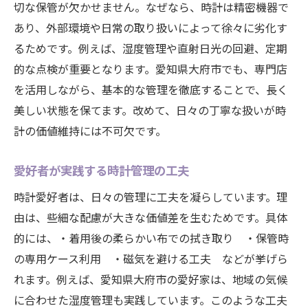
切な保管が欠かせません。なぜなら、時計は精密機器で
時計の輝きを守るための注意点
あり、外部環境や日常の取り扱いによって徐々に劣化す
美観維持に役立つ時計の管理方法
るためです。例えば、湿度管理や直射日光の回避、定期
愛知県大府市で知る時計の賢い管理方法
的な点検が重要となります。愛知県大府市でも、専門店
時計を長持ちさせる管理の基本
を活用しながら、基本的な管理を徹底することで、長く
愛知県大府市での時計保管の工夫
美しい状態を保てます。改めて、日々の丁寧な扱いが時
時計の価値を高める収納方法
計の価値維持には不可欠です。
愛好家必見の時計管理テクニック
愛好者が実践する時計管理の工夫
日常で役立つ時計の保護ポイント
時計愛好者は、日々の管理に工夫を凝らしています。理
大府市ならではの時計管理の知恵
由は、些細な配慮が大きな価値差を生むためです。具体
価値を高めるために今できる時計ケアとは
的には、・着用後の柔らかい布での拭き取り ・保管時
時計の価値向上に欠かせないケア法
の専用ケース利用 ・磁気を避ける工夫 などが挙げら
実践しやすい時計メンテナンスの習慣
れます。例えば、愛知県大府市の愛好家は、地域の気候
愛好者が選ぶ時計ケアの具体例
に合わせた湿度管理も実践しています。このような工夫