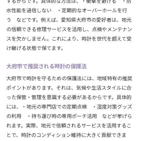
するからです。具体的な方法は、・衝撃を避ける ・防
水性能を過信しない ・定期的なオーバーホールを行
長く大切に使うためのメンテナンスポイン
う などです。例えば、愛知県大府市の愛好者は、地元
ト
の信頼できる修理サービスを活用し、点検やメンテナン
時計を劣化から守るための工夫
スを欠かしません。これにより、時計を世代を超えて受
大府市で学ぶ時計のメンテナンス知識
け継げる状態で保てます。
時計の健康を保つ日常チェックリスト
地域に根ざした時計情報で知識を深めよう
大府市で推奨される時計の保護法
地域密着型の時計情報が役立つ理由
大府市で時計を守るための保護法には、地域特有の推奨
大府市で得られる時計に関する知識
ポイントがあります。それは、気候や生活スタイルに合
時計愛好者のための地域交流のすすめ
った保管・管理を意識する必要があるからです。具体的
愛知県内の時計情報を活用する方法
には、・地元の専門店での定期点検 ・湿度対策グッズ
の利用 ・持ち運び時の専用ポーチ活用 などが挙げら
地域コミュニティで広がる時計の魅力
れます。実際、地元で信頼されるサービスを活用するこ
専門家に学ぶ時計の最新トレンド情報
とで、時計のコンディション維持に大きく貢献できま
満足度が上がる時計愛好家のための秘訣