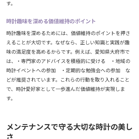
す。
満足度を高める時計選びの工夫
愛好家が実践する情報収集のポイント
時計趣味を深める価値維持のポイント
大府市での時計ライフを充実させる方法
時計趣味を深めるためには、価値維持のポイントを押さ
時計趣味を長く楽しむための秘訣
えることが大切です。なぜなら、正しい知識と実践が趣
愛知県内で広がる時計愛好家のコミュニテ
味の満足度を高めるからです。例えば、愛知県大府市で
ィ
は、・専門家のアドバイスを積極的に受ける ・地域の
日常を彩る時計との付き合い方
時計イベントへの参加 ・定期的な勉強会への参加 な
どが推奨されています。これらの行動を取り入れること
で、時計愛好家として一歩進んだ価値維持が実現しま
す。
メンテナンスで守る大切な時計の美し
さ