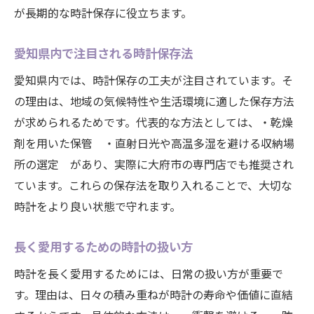
時計の状態を維持する日常の工夫
が長期的な時計保存に役立ちます。
大府市で推奨される価値向上策
愛知県内で注目される時計保存法
時計愛好家が重視するケアポイント
信頼できるサービス選びが時計を守る理由
愛知県内では、時計保存の工夫が注目されています。そ
の理由は、地域の気候特性や生活環境に適した保存方法
時計を守るためのサービス選びの基準
が求められるためです。代表的な方法としては、・乾燥
信頼できる時計店の見極め方
剤を用いた保管 ・直射日光や高温多湿を避ける収納場
愛知県大府市で利用したい修理サービス
所の選定 があり、実際に大府市の専門店でも推奨され
時計愛好家が重視する信頼性の要素
ています。これらの保存法を取り入れることで、大切な
口コミで選ぶ時計修理店の特徴
時計をより良い状態で守れます。
安心して任せられる時計サービスとは
時計の長寿命を叶える日常メンテナンスポイン
長く愛用するための時計の扱い方
ト
時計を長く愛用するためには、日常の扱い方が重要で
時計の寿命を延ばす日々のケア方法
す。理由は、日々の積み重ねが時計の寿命や価値に直結
愛好家が実践する時計の点検習慣